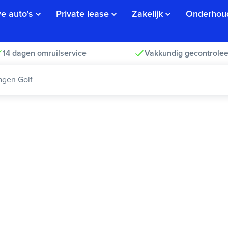
e auto's
Private lease
Zakelijk
Onderhou
14 dagen omruilservice
Vakkundig gecontrolee
agen Golf