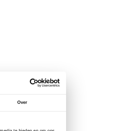
Over
 media te bieden en om ons