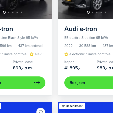
-tron
Audi
e-tron
-Line Black Style 95 kWh
55 quattro S edition 95 kWh
.596 km
437 km actieradius
Elektrisch
2022
30.588 km
437 km
c climate controle
elektrisch glazen panorama-dak
electronic climate controle
lichtmetalen 
Private lease
Kopen
Private le
893,-
p.m.
41.895,-
983,-
p.
n
Bekijken
Beschikbaar