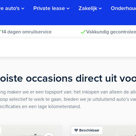
e auto's
Private lease
Zakelijk
Onderhou
14 dagen omruilservice
Vakkundig gecontrolee
iste occasions direct uit vo
ng maken we er een topsport van: het inkopen van alleen de alle
koop selectief te werk te gaan, bieden we je uitsluitend auto’s v
ecificaties en een lage kilometerstand.
Beschikbaar