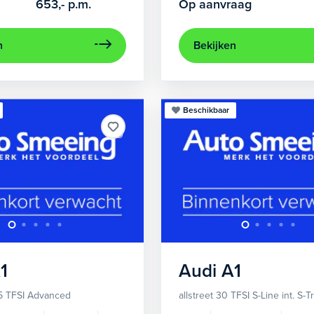
653,-
p.m.
Op aanvraag
n
Bekijken
Beschikbaar
1
Audi
A1
5 TFSI Advanced
allstreet 30 TFSI S-Line int. S-T