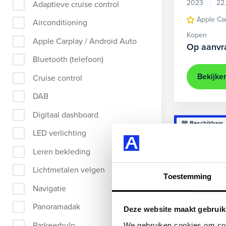
2023
22
Adaptieve cruise control
Apple Ca
Airconditioning
Kopen
Apple Carplay / Android Auto
Op aanvr
Bluetooth (telefoon)
Bekijke
Cruise control
DAB
Digitaal dashboard
Beschikbaar
LED verlichting
Leren bekleding
Lichtmetalen velgen
Toestemming
Navigatie
Panoramadak
Deze website maakt gebruik
Parkeerhulp
We gebruiken cookies om cont