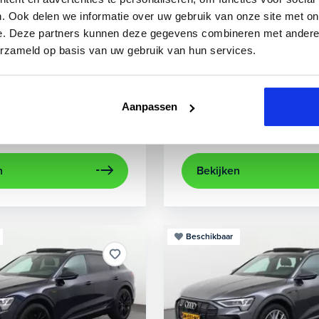
3
Audi
A3
. Ook delen we informatie over uw gebruik van onze site met on
e. Deze partners kunnen deze gegevens combineren met andere i
 TFSIe Plug-In
Sportback 40 TFSIe Advanced
erzameld op basis van uw gebruik van hun services.
.000 km
Hybride benzine
Automaat
2021
52.979 km
Hybrid
rijcamera
Apple Carplay/Android Auto
achteruitrijcamera
electronic climate control
Appl
Aanpassen
Kopen
aag
Op aanvraag
n
Bekijken
Beschikbaar