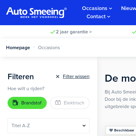
Occasions
Nieuw
Contact
2 jaar garantie >
Homepage
Occasions
Filteren
De moo
Filter wissen
Hoe wilt u rijden?
Bij Auto Smeei
Door bij de in
Brandstof
Elektrisch
uitgebreide sp
Beschikbaar