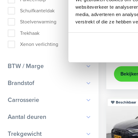
Audi
A
websiteverkeer te analyseren
Schuifkanteldak
media, adverteren en analys
Sportback 40
Stoelverwarming
verstrekt of die ze hebben v
2022
84
Trekhaak
achteruit
Xenon verlichting
Kopen
Op aanvr
BTW / Marge
Bekijke
BTW
Brandstof
Marge
Benzine
Carrosserie
Beschikbaar
Diesel
Bestelauto
9
Aantal deuren
Elektrisch
Cabriolet
9
Hybride benzine
0
Trekgewicht
Chassis cabine
1