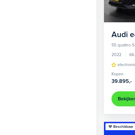
1
Hatchback
377
2
MPV
21
3
Overig
2
Audi
e
4
Personenbus
2
55 quattro S
5
SUV
505
2022
66
6
Sedan
electroni
18
Kopen
Stationwagon
101
39.895,-
Terreinwagen
1
Trike
1
Bekijke
Beschikbaar