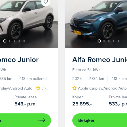
Romeo
Junior
Alfa Romeo
Juni
 kWh
Elettrica 54 kWh
.635 km
413 km actieradius
Elektrisch
2025
7.784 km
413 km a
rplay/Android Auto
cruise control adaptief
Apple Carplay/Android Auto
LED koplampen
Private lease
Kopen
Private le
543,-
p.m.
25.895,-
533,-
p.
n
Bekijken