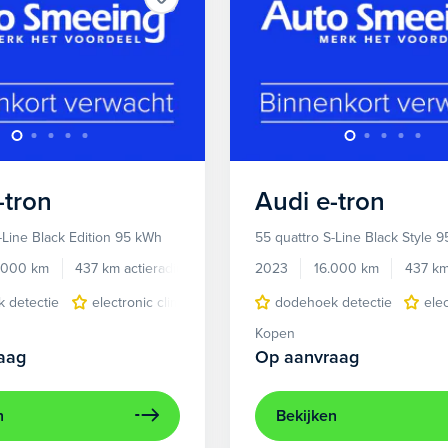
-tron
Audi
e-tron
-Line Black Edition 95 kWh
55 quattro S-Line Black Style 
.000 km
437 km actieradius
Elektrisch
2023
16.000 km
437 km
 detectie
electronic climate controle
dodehoek detectie
elektrisch glazen panora
ele
Kopen
aag
Op aanvraag
n
Bekijken