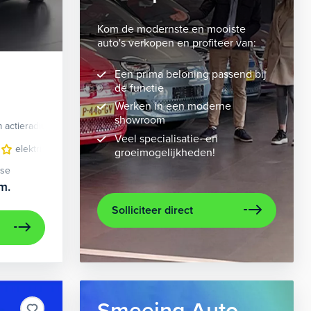
Kom de modernste en mooiste
auto's verkopen en profiteer van:
Een prima beloning passend bij
de functie
Werken in een moderne
showroom
 actieradius
Elektrisch
Veel specialisatie- en
velgen 10-spaaks 21"
elektrisch glazen panorama-dak
luxe lederen bekleding
lederen/stof bekleding
metaalkleur
lic
n
groeimogelijkheden!
ase
m.
Solliciteer direct