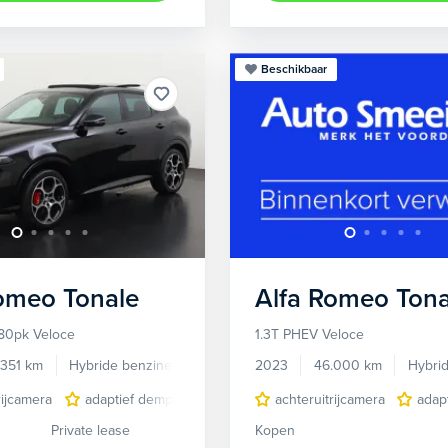
Beschikbaar
Romeo
Tonale
Alfa Romeo
Tona
80pk Veloce
1.3T PHEV Veloce
.351 km
Hybride benzine
Automaat
2023
46.000 km
Hybri
rijcamera
adaptief demping systeem
achteruitrijcamera
audio installatie premium
adap
Private lease
Kopen