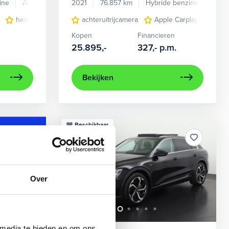
ine
Automaat
2021
76.857 km
Hybride benzine
Auto
en verwarmd
hemelbekleding donker
achteruitrijcamera
lichtmetalen velgen 7-spaaks 17"
Apple Carplay/Android
Kopen
Financieren
25.895,-
327,-
p.m.
Bekijken
Beschikbaar
Over
 media te bieden en om ons