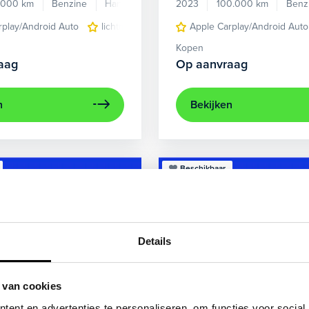
.000 km
Benzine
Handgeschakeld
2023
100.000 km
Benz
rplay/Android Auto
lichtmetalen velgen 5-spaaks 17"
Apple Carplay/Android Auto
voorstoel
Kopen
aag
Op aanvraag
n
Bekijken
Beschikbaar
Details
 van cookies
ent en advertenties te personaliseren, om functies voor social