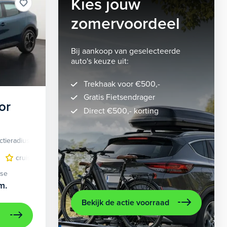
Kies jouw
zomervoordeel
Bij aankoop van geselecteerde
auto's keuze uit:
Trekhaak voor €500,-
Gratis Fietsendrager
or
Direct €500,- korting
ctieradius
Elektrisch
lichtmetalen velgen 5-spaaks 18"
cruise control adaptief
LED koplampen
volledig digitaal instrumentenpane
lichtmetalen velge
ase
m.
Bekijk de actie voorraad