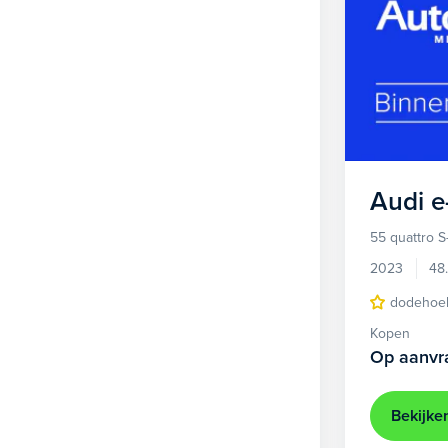
Audi
e
55 quattro S
2023
48
dodehoek
Kopen
Op aanvr
Bekijke