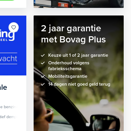
2 jaar garantie
met Bovag Plus
Keuze uit 1 of 2 jaar garantie
Onderhoud volgens
fabrieksschema
Mobiliteitsgarantie
14 dagen niet goed geld terug
le
de benzine
Automaat
tief demping systeem
cruise control adaptief
Apple Carplay/Android Auto
dodehoek detectie
elektrisch glaze
audio instal