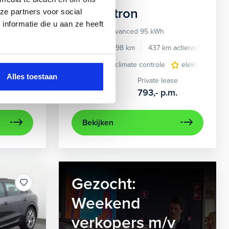
Audi
e-tron
ze partners voor social
nformatie die u aan ze heeft
55 quattro Advanced 95 kWh
e benzine
Automaat
2022
34.998 km
437 km actieradius
El
e
e Carplay/Android Auto
elektrisch glazen panorama-dak
electronic climate controle
electronic climate controle
lederen bekleding
elektrisch gla
lichtmetalen
navig
Alles toestaan
Kopen
Private lease
36.895,-
793,-
p.m.
Bekijken
Gezocht:
Weekend
verkopers m/v