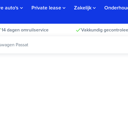
e auto's
Private lease
Zakelijk
Onderhou
14 dagen omruilservice
Vakkundig gecontrolee
swagen Passat