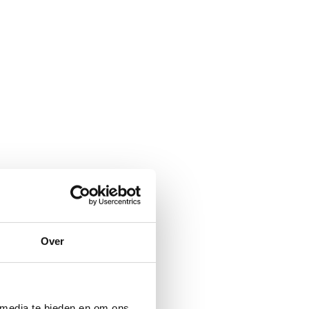
Over
 media te bieden en om ons