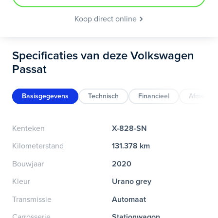
Koop direct online
Specificaties van deze Volkswagen
Passat
Basisgegevens
Technisch
Financieel
Afmeting
Kenteken
X-828-SN
Kilometerstand
131.378 km
Bouwjaar
2020
Kleur
Urano grey
Transmissie
Automaat
Carrosserie
Stationwagon