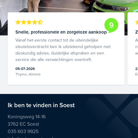
9
Snelle, professionele en zorgeloze aankoop
Z
Vanaf het eerste contact tot de uiteindelijke
A
sleuteloverdracht ben ik uitstekend geholpen met
n
deskundig advies, duidelijke afspraken en een
a
service die alle verwachtingen overtreft.
05-07-2026
2
Thymo, Almere
E
Ik ben te vinden in Soest
Koningsweg 14-16
3762 EC Soest
035 603 9925