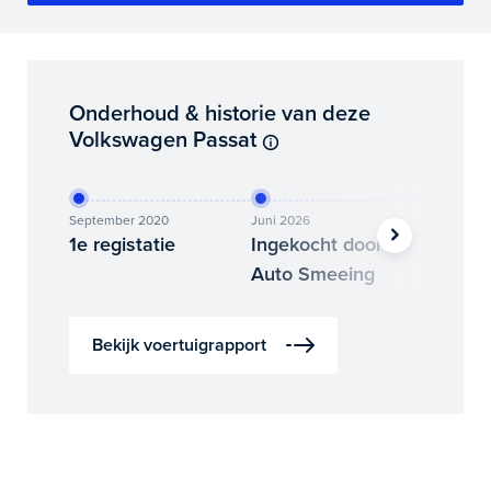
Onderhoud & historie van deze
Volkswagen Passat
September 2020
Juni 2026
Juni 202
1e registatie
Ingekocht door
Binne
Auto Smeeing
Auto 
Bekijk voertuigrapport