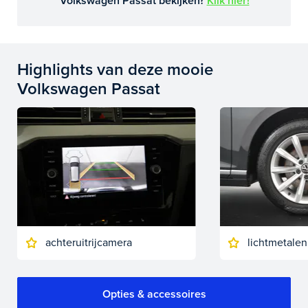
Volkswagen Passat bekijken?
Klik hier!
Highlights van deze mooie
Volkswagen Passat
achteruitrijcamera
lichtmetalen
Opties & accessoires