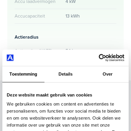
Accu laadvermogen
4 kW
Accucapaciteit
13 kWh
Actieradius
Actieradius (WLTP)
54 km
Toestemming
Details
Over
Inruilvoorstel op deze auto?
Deze website maakt gebruik van cookies
Vul hier je gegevens in en vergeet niet foto's van je
We gebruiken cookies om content en advertenties te
inruilauto mee te sturen.
personaliseren, om functies voor social media te bieden
en om ons websiteverkeer te analyseren. Ook delen we
Kenteken huidige auto
Kilometerstand (bij benadering)
informatie over uw gebruik van onze site met onze