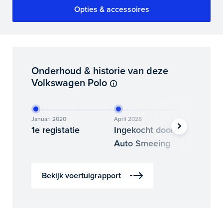
Opties & accessoires
Onderhoud & historie van deze
Volkswagen Polo
Januari 2020
April 2026
Mei 2026
1e registatie
Ingekocht door
Binne
Auto Smeeing
Auto 
Bekijk voertuigrapport