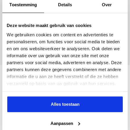
Toestemming
Details
Over
direct online.
Inruilvoorstel aanvragen
Deze website maakt gebruik van cookies
We gebruiken cookies om content en advertenties te
Wanneer je foto’s meestuurt ontvang je op
personaliseren, om functies voor social media te bieden
maandag tot en met vrijdag binnen enkele uren
en om ons websiteverkeer te analyseren. Ook delen we
een voorstel.
informatie over uw gebruik van onze site met onze
partners voor social media, adverteren en analyse. Deze
partners kunnen deze gegevens combineren met andere
Veelgestelde vragen
informatie die u aan ze heeft verstrekt of die ze hebben
verzameld op basis van uw gebruik van hun services.
Wanneer kan ik een proefrit maken?
Alles toestaan
Kan ik een auto reserveren?
Aanpassen