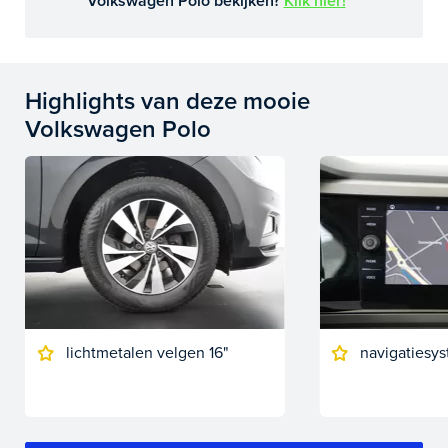
Volkswagen Polo bekijken?
Klik hier!
Highlights van deze mooie
Volkswagen Polo
lichtmetalen velgen 16"
navigatiesys