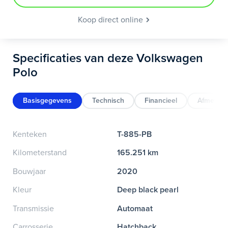
Koop direct online
Specificaties van deze Volkswagen
Polo
Basisgegevens
Technisch
Financieel
Afmeting
Kenteken
T-885-PB
Kilometerstand
165.251 km
Bouwjaar
2020
Kleur
Deep black pearl
Transmissie
Automaat
Carrosserie
Hatchback