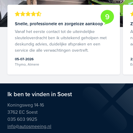
9
Snelle, professionele en zorgeloze aankoop
Z
Vanaf het eerste contact tot de uiteindelijke
A
sleuteloverdracht ben ik uitstekend geholpen met
n
deskundig advies, duidelijke afspraken en een
a
service die alle verwachtingen overtreft.
05-07-2026
2
Thymo, Almere
E
Ik ben te vinden in Soest
Koningsweg 14-16
3762 EC Soest
035 603 9925
info@autosmeeing.nl