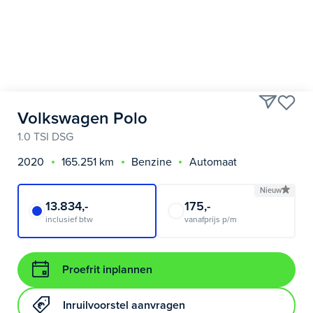
Volkswagen Polo
1.0 TSI DSG
2020
165.251 km
Benzine
Automaat
Nieuw
13.834,-
175,-
inclusief btw
vanafprijs p/m
Proefrit inplannen
Inruilvoorstel aanvragen