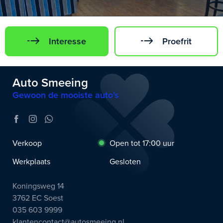
Interesse
Proefrit
Auto Smeeing
Gewoon de mooiste auto’s
Verkoop
Open tot 17:00 uur
Werkplaats
Gesloten
Koningsweg 14
3762 EC Soest
035 603 9999
klantencontact@autosmeeing.nl