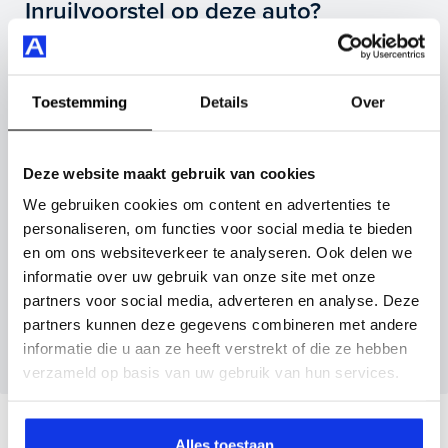
Highlights van deze Volkswagen zijn onder andere
Inruilvoorstel op deze auto?
cruise control adaptief, dodehoek detectie, elektrisch
glazen panorama-dak en nog veel meer.
Vul hier je gegevens in en vergeet niet foto's van je
inruilauto mee te sturen.
Je koopt hem voor € 16.945,- maar je kan deze
Toestemming
Details
Over
Volkswagen Polo ook bij ons financieren of leasen.
Kenteken huidige auto
Kilometerstand (bij benadering)
Maak snel een afspraak in de showroom of bestel hem
Deze website maakt gebruik van cookies
direct online.
We gebruiken cookies om content en advertenties te
personaliseren, om functies voor social media te bieden
Inruilvoorstel aanvragen
en om ons websiteverkeer te analyseren. Ook delen we
informatie over uw gebruik van onze site met onze
partners voor social media, adverteren en analyse. Deze
Wanneer je foto’s meestuurt ontvang je op
partners kunnen deze gegevens combineren met andere
maandag tot en met vrijdag binnen enkele uren
informatie die u aan ze heeft verstrekt of die ze hebben
een voorstel.
verzameld op basis van uw gebruik van hun services.
Veelgestelde vragen
Alles toestaan