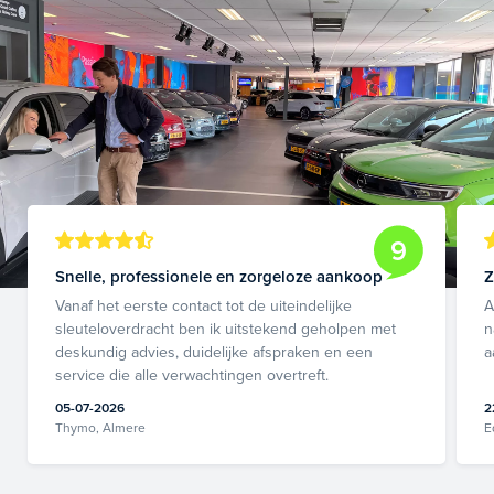
9
Snelle, professionele en zorgeloze aankoop
Z
Vanaf het eerste contact tot de uiteindelijke
A
sleuteloverdracht ben ik uitstekend geholpen met
n
deskundig advies, duidelijke afspraken en een
a
service die alle verwachtingen overtreft.
05-07-2026
2
Thymo, Almere
E