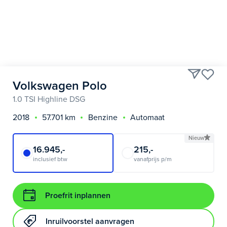
Volkswagen Polo
1.0 TSI Highline DSG
2018
57.701 km
Benzine
Automaat
Nieuw
16.945,-
215,-
inclusief btw
vanafprijs p/m
Proefrit inplannen
Inruilvoorstel aanvragen