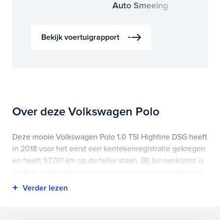
Auto Smeeing
Auto 
Bekijk voertuigrapport
Over deze Volkswagen Polo
Deze mooie Volkswagen Polo 1.0 TSI Highline DSG heeft
in 2018 voor het eerst een kentekenregistratie gekregen
en heeft 57.701 km op de teller staan. Bij binnenkomst is
de Polo vakkundig gecontroleerd. Het voertuigrapport is
op deze pagina bij onderhoud en historie te
downloaden.