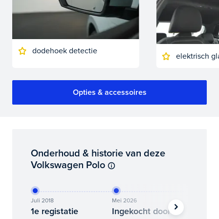
dodehoek detectie
elektrisch 
Opties & accessoires
Onderhoud & historie van deze
Volkswagen Polo
Juli 2018
Mei 2026
Juni 202
1e registatie
Ingekocht door
Binne