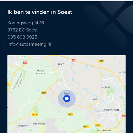
Ik ben te vinden in Soest
Koningsweg 14-16
3762 EC Soest
035 603 9925
info@autosmeeing.nl