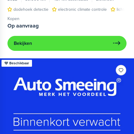
dodehoek detectie
electronic climate controle
lichtmeta
Kopen
Op aanvraag
Bekijken
Beschikbaar