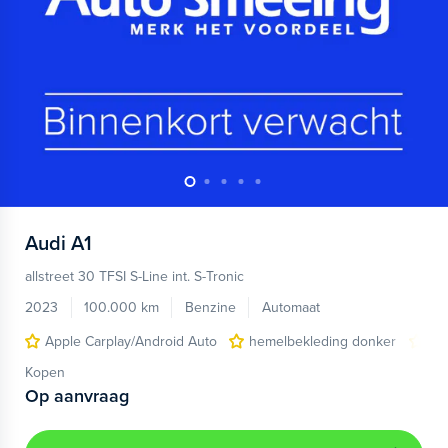
Audi
A1
allstreet 30 TFSI S-Line int. S-Tronic
2023
100.000 km
Benzine
Automaat
Apple Carplay/Android Auto
hemelbekleding donker
lic
Kopen
Op aanvraag