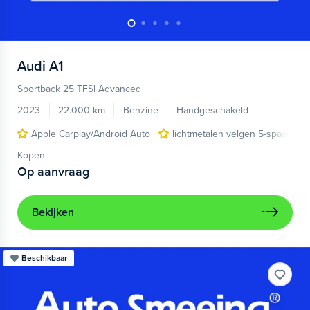
Audi
A1
Sportback 25 TFSI Advanced
2023
22.000 km
Benzine
Handgeschakeld
Apple Carplay/Android Auto
lichtmetalen velgen 5-spaaks 17
Kopen
Op aanvraag
Bekijken
Beschikbaar