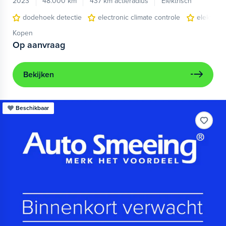
2023
48.000 km
437 km actieradius
Elektrisch
dodehoek detectie
electronic climate controle
elektris
Kopen
Op aanvraag
Bekijken
Beschikbaar