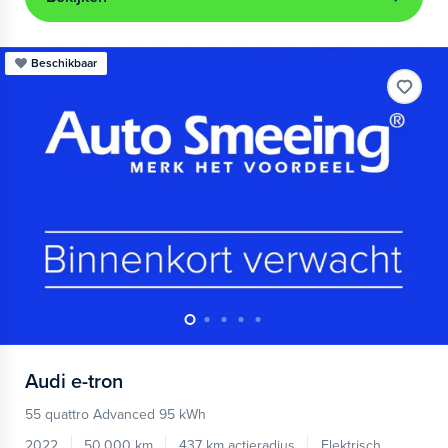
Beschikbaar
Audi
e-tron
55 quattro Advanced 95 kWh
2022
50.000 km
437 km actieradius
Elektrisch