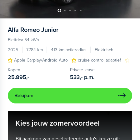
Alfa Romeo
Junior
Elettrica 54 kWh
2025
7.784 km
413 km actieradius
Elektrisch
Apple Carplay/Android Auto
cruise control adaptief
LED
Kopen
Private lease
25.895,-
533,-
p.m.
Bekijken
Kies jouw zomervoordeel
Bij aankoop van geselecteerde auto's keuze uit: