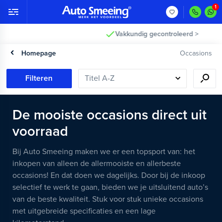
Vakkundig gecontroleerd >
Homepage
Occasions
Filteren
De mooiste occasions direct uit
voorraad
Bij Auto Smeeing maken we er een topsport van: het
inkopen van alleen de allermooiste en allerbeste
occasions! En dat doen we dagelijks. Door bij de inkoop
selectief te werk te gaan, bieden we je uitsluitend auto’s
van de beste kwaliteit. Stuk voor stuk unieke occasions
met uitgebreide specificaties en een lage