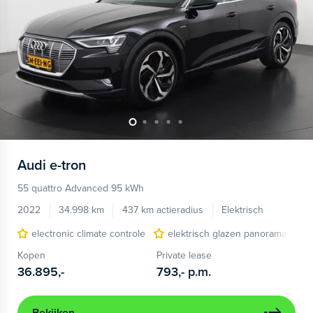
Audi
e-tron
55 quattro Advanced 95 kWh
2022
34.998 km
437 km actieradius
Elektrisch
electronic climate controle
elektrisch glazen panorama-dak
Kopen
Private lease
36.895,-
793,-
p.m.
Bekijken