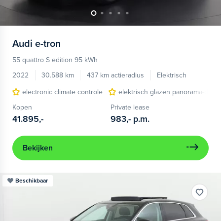
Audi
e-tron
55 quattro S edition 95 kWh
2022
30.588 km
437 km actieradius
Elektrisch
electronic climate controle
elektrisch glazen panorama-dak
Kopen
Private lease
41.895,-
983,-
p.m.
Bekijken
Beschikbaar