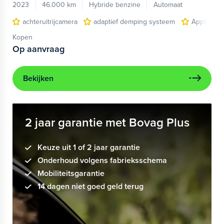
2023
46.000 km
Hybride benzine
Automaat
achteruitrijcamera
adaptief demping systeem
Apple Car
Kopen
Op aanvraag
Bekijken
2 jaar garantie met Bovag Plus
Keuze uit 1 of 2 jaar garantie
Onderhoud volgens fabrieksschema
Mobiliteitsgarantie
14 dagen niet goed geld terug