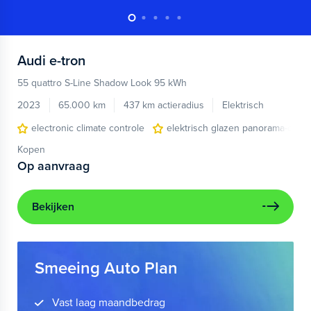
Audi
e-tron
55 quattro S-Line Shadow Look 95 kWh
2023
65.000 km
437 km actieradius
Elektrisch
electronic climate controle
elektrisch glazen panorama-dak
Kopen
Op aanvraag
Bekijken
Smeeing Auto Plan
Vast laag maandbedrag