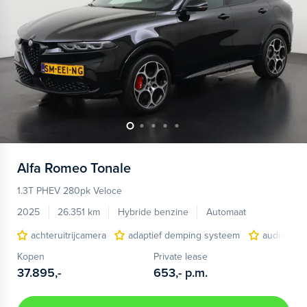
Alfa Romeo
Tonale
1.3T PHEV 280pk Veloce
2025
26.351 km
Hybride benzine
Automaat
achteruitrijcamera
adaptief demping systeem
audio inst
Kopen
Private lease
37.895,-
653,-
p.m.