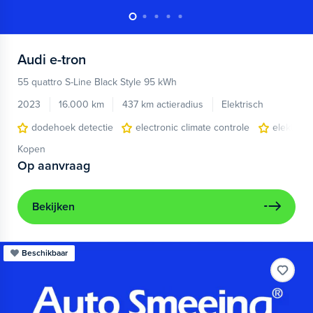
Audi
e-tron
55 quattro S-Line Black Style 95 kWh
2023
16.000 km
437 km actieradius
Elektrisch
dodehoek detectie
electronic climate controle
elektris
Kopen
Op aanvraag
Bekijken
Beschikbaar