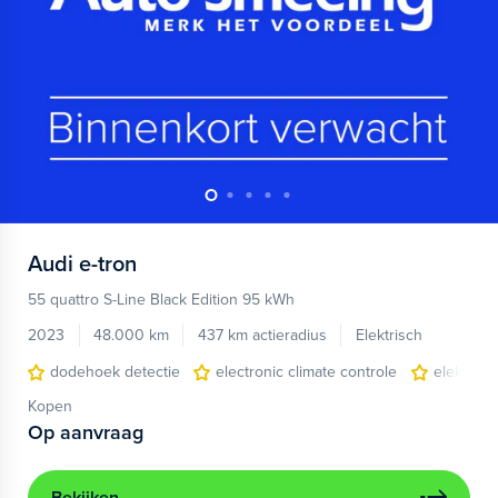
Audi
e-tron
55 quattro S-Line Black Edition 95 kWh
2023
48.000 km
437 km actieradius
Elektrisch
dodehoek detectie
electronic climate controle
elektris
Kopen
Op aanvraag