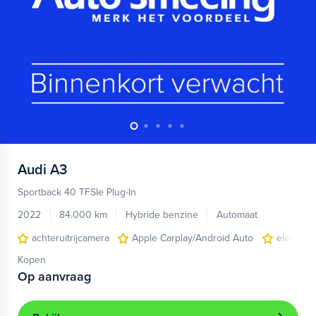
Audi
A3
Sportback 40 TFSIe Plug-In
2022
84.000 km
Hybride benzine
Automaat
achteruitrijcamera
Apple Carplay/Android Auto
electroni
Kopen
Op aanvraag