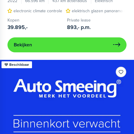
2022
66.596 km
437 km actieradius
Elektrisch
electronic climate controle
elektrisch glazen panorama-dak
Kopen
Private lease
39.895,-
893,-
p.m.
Bekijken
Beschikbaar