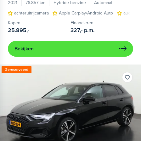
2021
76.857 km
Hybride benzine
Automaat
achteruitrijcamera
Apple Carplay/Android Auto
audio ins
Kopen
Financieren
25.895,-
327,-
p.m.
Bekijken
Gereserveerd