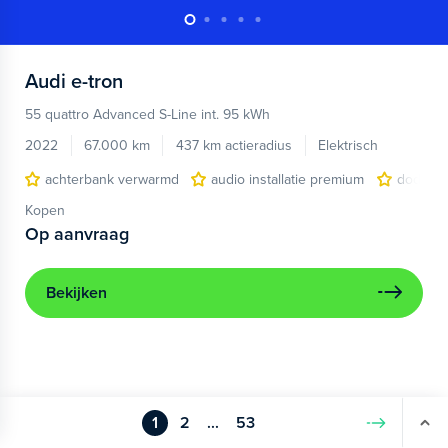
Audi
e-tron
55 quattro Advanced S-Line int. 95 kWh
2022
67.000 km
437 km actieradius
Elektrisch
achterbank verwarmd
audio installatie premium
dodehoe
Kopen
Op aanvraag
Bekijken
1
2
...
53
Volgende