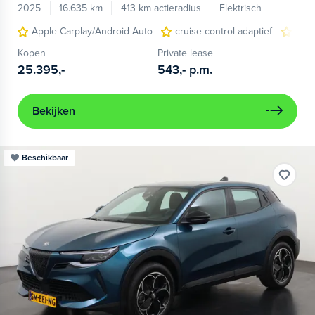
2025
16.635 km
413 km actieradius
Elektrisch
Apple Carplay/Android Auto
cruise control adaptief
LED
Kopen
Private lease
25.395,-
543,-
p.m.
Bekijken
Beschikbaar