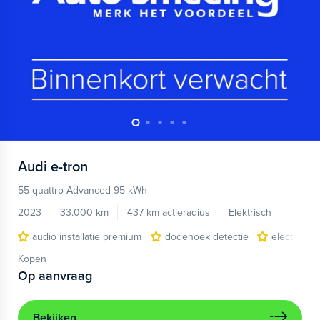
Audi
e-tron
55 quattro Advanced 95 kWh
2023
33.000 km
437 km actieradius
Elektrisch
audio installatie premium
dodehoek detectie
electronic 
Kopen
Op aanvraag
Bekijken