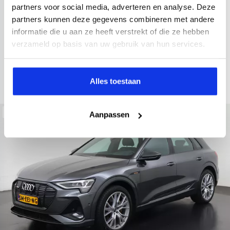
2021
52.979 km
Hybride benzine
Automaat
partners voor social media, adverteren en analyse. Deze
partners kunnen deze gegevens combineren met andere
achteruitrijcamera
Apple Carplay/Android Auto
electroni
informatie die u aan ze heeft verstrekt of die ze hebben
Kopen
verzameld op basis van uw gebruik van hun services.
Op aanvraag
Bekijken
Alles toestaan
Beschikbaar
Aanpassen