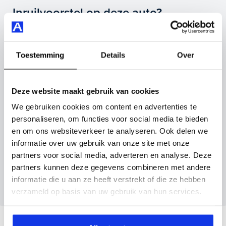
Highlights van deze Volkswagen zijn onder andere apple
Inruilvoorstel op deze auto?
carplay/android auto, lichtmetalen velgen 16", r-line
exterieur en nog veel meer.
Vul hier je gegevens in en vergeet niet foto's van je
inruilauto mee te sturen.
Toestemming
Details
Over
Je koopt hem voor € 24.495,- maar je kan deze
Volkswagen Polo ook bij ons financieren of leasen.
Kenteken huidige auto
Kilometerstand (bij benadering)
Deze website maakt gebruik van cookies
Maak snel een afspraak in de showroom of bestel hem
direct online.
We gebruiken cookies om content en advertenties te
personaliseren, om functies voor social media te bieden
en om ons websiteverkeer te analyseren. Ook delen we
Inruilvoorstel aanvragen
informatie over uw gebruik van onze site met onze
partners voor social media, adverteren en analyse. Deze
Wanneer je foto’s meestuurt ontvang je op
partners kunnen deze gegevens combineren met andere
maandag tot en met vrijdag binnen enkele uren
informatie die u aan ze heeft verstrekt of die ze hebben
een voorstel.
verzameld op basis van uw gebruik van hun services.
Veelgestelde vragen