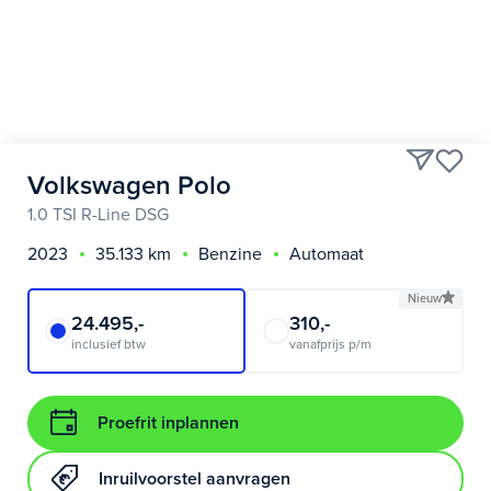
Volkswagen Polo
1.0 TSI R-Line DSG
2023
35.133 km
Benzine
Automaat
Nieuw
24.495,-
310,-
inclusief btw
vanafprijs p/m
Proefrit inplannen
Inruilvoorstel aanvragen