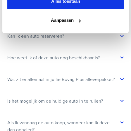
Alles toestaan
Wanneer kan ik een proefrit maken?
Aanpassen
Kan ik een auto reserveren?
Hoe weet ik of deze auto nog beschikbaar is?
Wat zit er allemaal in jullie Bovag Plus afleverpakket?
Is het mogelijk om de huidige auto in te ruilen?
Als ik vandaag de auto koop, wanneer kan ik deze
dan ophalen?