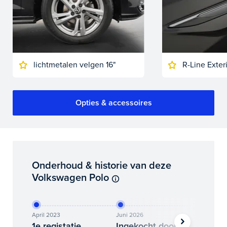
lichtmetalen velgen 16"
R-Line Exter
Opties & accessoires
Onderhoud & historie van deze
Volkswagen Polo
April 2023
Juni 2026
Juli 2026
1e registatie
Ingekocht door
Binne