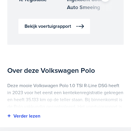
Auto Smeeing
Auto 
Bekijk voertuigrapport
Over deze Volkswagen Polo
Deze mooie Volkswagen Polo 1.0 TSI R-Line DSG heeft
in 2023 voor het eerst een kentekenregistratie gekregen
en heeft 35.133 km op de teller staan. Bij binnenkomst is
de Polo vakkundig gecontroleerd. Het voertuigrapport is
op deze pagina bij onderhoud en historie te
downloaden.