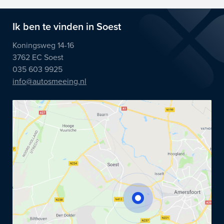
Ik ben te vinden in Soest
Koningsweg 14-16
3762 EC Soest
035 603 9925
info@autosmeeing.nl