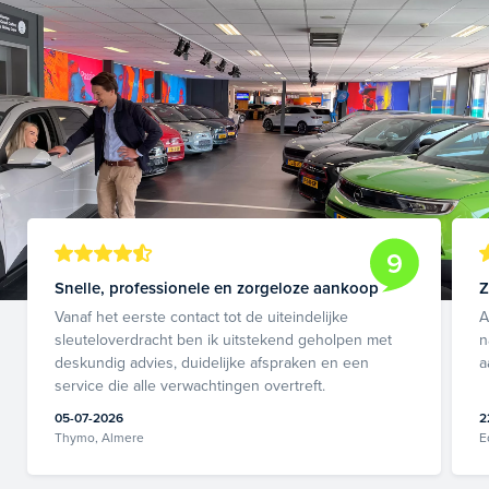
9
Snelle, professionele en zorgeloze aankoop
Z
Vanaf het eerste contact tot de uiteindelijke
A
sleuteloverdracht ben ik uitstekend geholpen met
n
deskundig advies, duidelijke afspraken en een
a
service die alle verwachtingen overtreft.
05-07-2026
2
Thymo, Almere
E