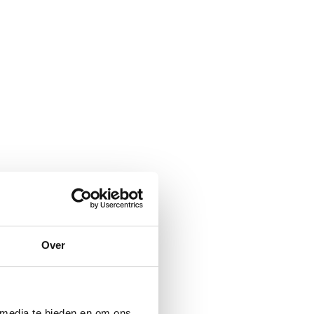
Over
 media te bieden en om ons