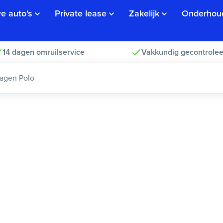
e auto's
Private lease
Zakelijk
Onderhou
14 dagen omruilservice
Vakkundig gecontrolee
agen Polo