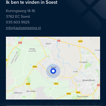
Ik ben te vinden in Soest
Koningsweg 14-16
3762 EC Soest
035 603 9925
info@autosmeeing.nl