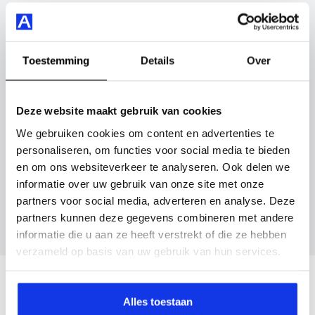
voorstoelen verwarmd en nog veel meer.
Vul hier je gegevens in en vergeet niet foto's van je
inruilauto mee te sturen.
Je koopt hem voor € 19.895,- maar je kan deze
Toestemming
Details
Over
Volkswagen Polo ook bij ons financieren of leasen.
Kenteken huidige auto
Kilometerstand (bij benadering)
Maak snel een afspraak in de showroom of bestel hem
Deze website maakt gebruik van cookies
direct online.
We gebruiken cookies om content en advertenties te
personaliseren, om functies voor social media te bieden
Inruilvoorstel aanvragen
en om ons websiteverkeer te analyseren. Ook delen we
informatie over uw gebruik van onze site met onze
Wanneer je foto’s meestuurt ontvang je op
partners voor social media, adverteren en analyse. Deze
maandag tot en met vrijdag binnen enkele uren
partners kunnen deze gegevens combineren met andere
een voorstel.
informatie die u aan ze heeft verstrekt of die ze hebben
verzameld op basis van uw gebruik van hun services.
Veelgestelde vragen
Alles toestaan