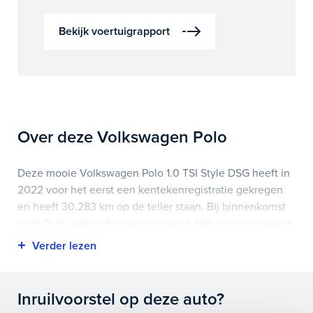
Bekijk voertuigrapport
Over deze Volkswagen Polo
Deze mooie Volkswagen Polo 1.0 TSI Style DSG heeft in
2022 voor het eerst een kentekenregistratie gekregen
en heeft 30.283 km op de teller staan. Bij binnenkomst
is de Polo vakkundig gecontroleerd. Het voertuigrapport
is op deze pagina bij onderhoud en historie te
downloaden.
Highlights van deze Volkswagen zijn onder andere apple
Inruilvoorstel op deze auto?
carplay/android auto, lichtmetalen velgen 16",