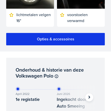
lichtmetalen velgen
voorstoelen
16"
verwarmd
Opties & accessoires
Onderhoud & historie van deze
Volkswagen Polo
April 2022
Juni 2026
Juli 2026
1e registatie
Ingekocht door
Binne
Auto Smeeing
Auto 