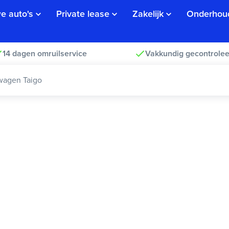
e auto's
Private lease
Zakelijk
Onderhou
14 dagen omruilservice
Vakkundig gecontrolee
wagen Taigo