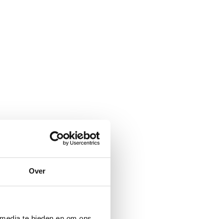
Over
 media te bieden en om ons