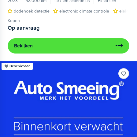
2023
48.000 km
437 km actieradius
Elektrisch
dodehoek detectie
electronic climate controle
elektris
Kopen
Op aanvraag
Bekijken
Beschikbaar