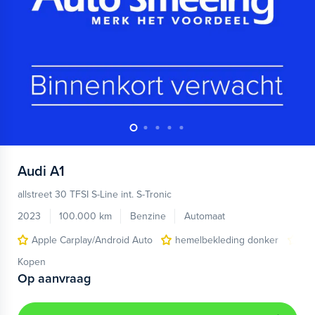
Audi
A1
allstreet 30 TFSI S-Line int. S-Tronic
2023
100.000 km
Benzine
Automaat
Apple Carplay/Android Auto
hemelbekleding donker
lic
Kopen
Op aanvraag