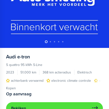
Audi
e-tron
S quattro 95 kWh S-Line
2023
51.000 km
368 km actieradius
Elektrisch
achterbank verwarmd
electronic climate controle
elektr
Kopen
Op aanvraag
Bekijken