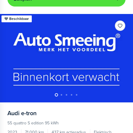
Beschikbaar
Audi
e-tron
55 quattro S edition 95 kWh
2023
71.000 km
437 km actieradius
Elektrisch