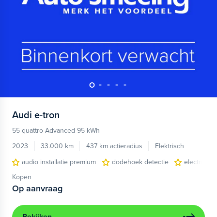
Audi
e-tron
55 quattro Advanced 95 kWh
2023
33.000 km
437 km actieradius
Elektrisch
audio installatie premium
dodehoek detectie
electronic 
Kopen
Op aanvraag