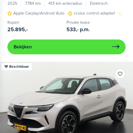
2025
7.784 km
413 km actieradius
Elektrisch
Apple Carplay/Android Auto
cruise control adaptief
LED
Kopen
Private lease
25.895,-
533,-
p.m.
Bekijken
Beschikbaar