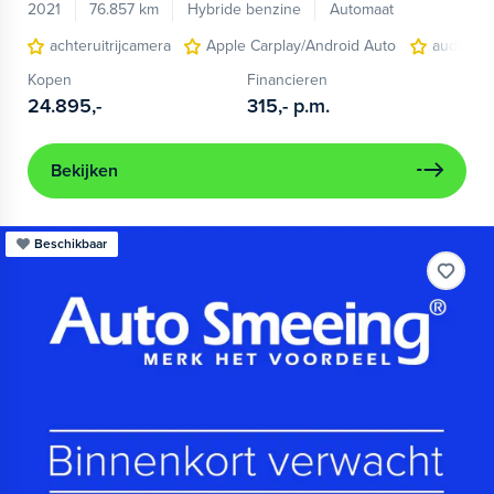
2021
76.857 km
Hybride benzine
Automaat
achteruitrijcamera
Apple Carplay/Android Auto
audio ins
Kopen
Financieren
24.895,-
315,-
p.m.
Bekijken
Beschikbaar