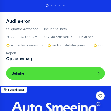
Audi
e-tron
55 quattro Advanced S-Line int. 95 kWh
2022
67.000 km
437 km actieradius
Elektrisch
achterbank verwarmd
audio installatie premium
dodehoe
Kopen
Op aanvraag
Bekijken
Beschikbaar