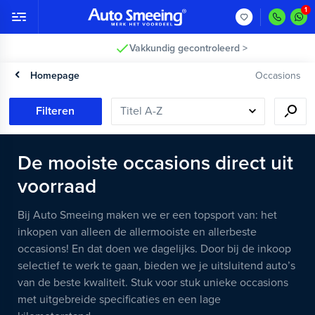
Vakkundig gecontroleerd >
Homepage
Occasions
Filteren
De mooiste occasions direct uit
voorraad
Bij Auto Smeeing maken we er een topsport van: het
inkopen van alleen de allermooiste en allerbeste
occasions! En dat doen we dagelijks. Door bij de inkoop
selectief te werk te gaan, bieden we je uitsluitend auto’s
van de beste kwaliteit. Stuk voor stuk unieke occasions
met uitgebreide specificaties en een lage