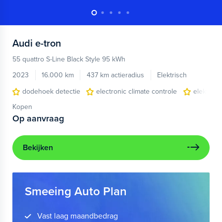
Audi
e-tron
55 quattro S-Line Black Style 95 kWh
2023
16.000 km
437 km actieradius
Elektrisch
dodehoek detectie
electronic climate controle
elektris
Kopen
Op aanvraag
Bekijken
Smeeing Auto Plan
Vast laag maandbedrag