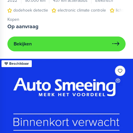
2022
50.000 km
437 km actieradius
Elektrisch
dodehoek detectie
electronic climate controle
lichtmeta
Kopen
Op aanvraag
Bekijken
Beschikbaar