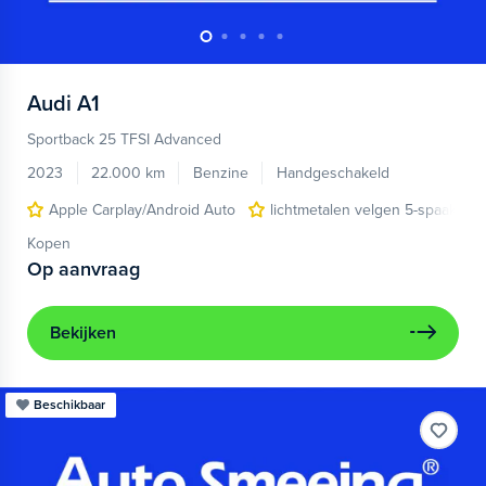
Audi
A1
Sportback 25 TFSI Advanced
2023
22.000 km
Benzine
Handgeschakeld
Apple Carplay/Android Auto
lichtmetalen velgen 5-spaaks 17
Kopen
Op aanvraag
Bekijken
Beschikbaar