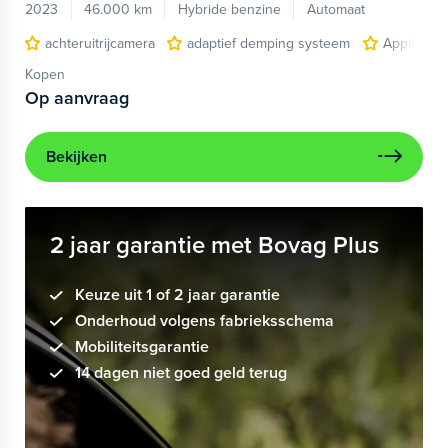
2023
46.000 km
Hybride benzine
Automaat
achteruitrijcamera
adaptief demping systeem
Apple Car
Kopen
Op aanvraag
Bekijken
2 jaar garantie met Bovag Plus
Keuze uit 1 of 2 jaar garantie
Onderhoud volgens fabrieksschema
Mobiliteitsgarantie
14 dagen niet goed geld terug