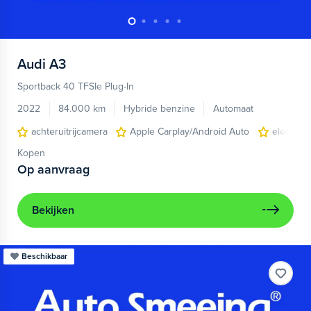
Audi
A3
Sportback 40 TFSIe Plug-In
2022
84.000 km
Hybride benzine
Automaat
achteruitrijcamera
Apple Carplay/Android Auto
electroni
Kopen
Op aanvraag
Bekijken
Beschikbaar