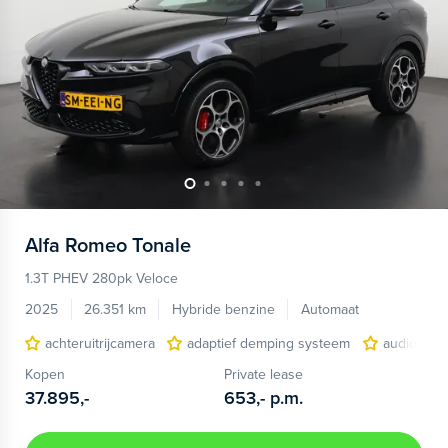
Alfa Romeo
Tonale
1.3T PHEV 280pk Veloce
2025
26.351 km
Hybride benzine
Automaat
achteruitrijcamera
adaptief demping systeem
audio inst
Kopen
Private lease
37.895,-
653,-
p.m.