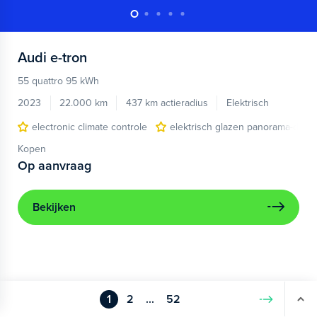
Audi
e-tron
55 quattro 95 kWh
2023
22.000 km
437 km actieradius
Elektrisch
electronic climate controle
elektrisch glazen panorama-dak
Kopen
Op aanvraag
Bekijken
1
2
...
52
Volgende