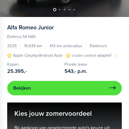
Alfa Romeo
Junior
Elettrica 54 kWh
2025
16.635 km
413 km actieradius
Elektrisch
Apple Carplay/Android Auto
cruise control adaptief
LED
Kopen
Private lease
25.395,-
543,-
p.m.
Bekijken
Kies jouw zomervoordeel
Bij aankoop van geselecteerde auto's keuze uit: