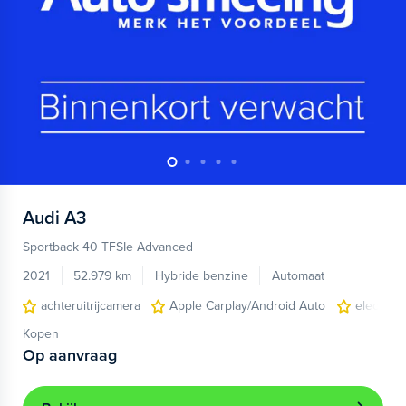
Audi
A3
Sportback 40 TFSIe Advanced
2021
52.979 km
Hybride benzine
Automaat
achteruitrijcamera
Apple Carplay/Android Auto
electroni
Kopen
Op aanvraag