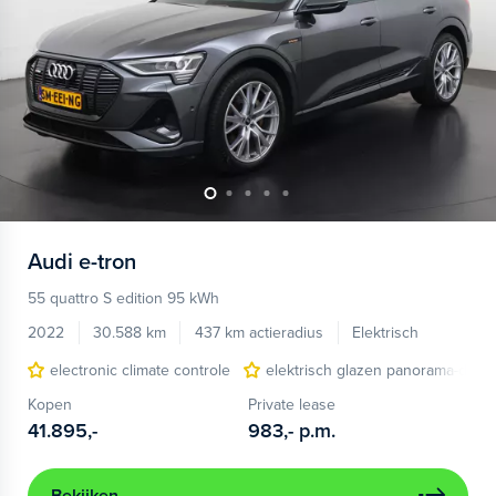
Audi
e-tron
55 quattro S edition 95 kWh
2022
30.588 km
437 km actieradius
Elektrisch
electronic climate controle
elektrisch glazen panorama-dak
Kopen
Private lease
41.895,-
983,-
p.m.
Bekijken