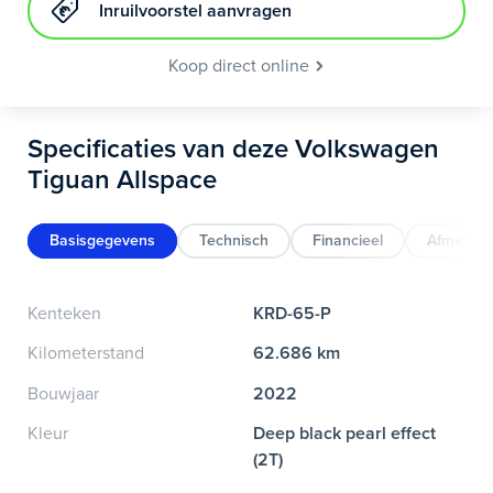
Inruilvoorstel aanvragen
Koop direct online
Specificaties van deze Volkswagen
Tiguan Allspace
Basisgegevens
Technisch
Financieel
Afmeting
Kenteken
KRD-65-P
Kilometerstand
62.686 km
Bouwjaar
2022
Kleur
Deep black pearl effect
(2T)