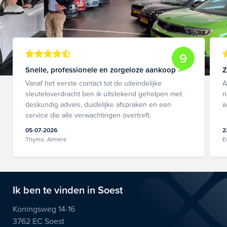
9
Snelle, professionele en zorgeloze aankoop
Z
Vanaf het eerste contact tot de uiteindelijke
A
sleuteloverdracht ben ik uitstekend geholpen met
n
deskundig advies, duidelijke afspraken en een
a
service die alle verwachtingen overtreft.
05-07-2026
2
Thymo, Almere
E
Ik ben te vinden in Soest
Koningsweg 14-16
3762 EC Soest