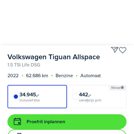
Volkswagen Tiguan Allspace
1.5 TSI Life DSG
2022
62.686 km
Benzine
Automaat
Nieuw
34.945,-
442,-
inclusief btw
vanafprijs p/m
Proefrit inplannen