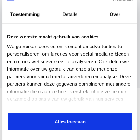
Volkswagen Tiguan Allspace ook bij ons financieren of
Kenteken huidige auto
Kilometerstand (bij benadering)
leasen.
Toestemming
Details
Over
Maak snel een afspraak in de showroom of bestel hem
direct online.
Deze website maakt gebruik van cookies
Inruilvoorstel aanvragen
We gebruiken cookies om content en advertenties te
personaliseren, om functies voor social media te bieden
Wanneer je foto’s meestuurt ontvang je op
en om ons websiteverkeer te analyseren. Ook delen we
maandag tot en met vrijdag binnen enkele uren
informatie over uw gebruik van onze site met onze
een voorstel.
partners voor social media, adverteren en analyse. Deze
partners kunnen deze gegevens combineren met andere
informatie die u aan ze heeft verstrekt of die ze hebben
Veelgestelde vragen
verzameld op basis van uw gebruik van hun services.
Wanneer kan ik een proefrit maken?
Alles toestaan
Kan ik een auto reserveren?