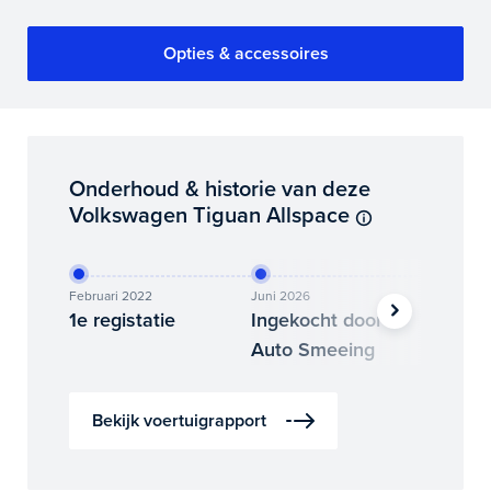
Opties & accessoires
Onderhoud & historie van deze
Volkswagen Tiguan Allspace
Februari 2022
Juni 2026
Juli 2026
1e registatie
Ingekocht door
Binne
Auto Smeeing
Auto 
Bekijk voertuigrapport