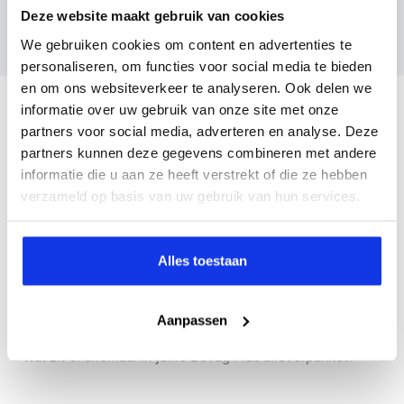
Deze website maakt gebruik van cookies
maandag tot en met vrijdag binnen enkele uren
een voorstel.
We gebruiken cookies om content en advertenties te
personaliseren, om functies voor social media te bieden
en om ons websiteverkeer te analyseren. Ook delen we
Veelgestelde vragen
informatie over uw gebruik van onze site met onze
partners voor social media, adverteren en analyse. Deze
partners kunnen deze gegevens combineren met andere
Wanneer kan ik een proefrit maken?
informatie die u aan ze heeft verstrekt of die ze hebben
verzameld op basis van uw gebruik van hun services.
Kan ik een auto reserveren?
Alles toestaan
Hoe weet ik of deze auto nog beschikbaar is?
Aanpassen
Wat zit er allemaal in jullie Bovag Plus afleverpakket?