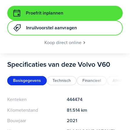
Proefrit inplannen
Inruilvoorstel aanvragen
Koop direct online
Specificaties van deze Volvo V60
Basisgegevens
Technisch
Financieel
Afmeting
Kenteken
444474
Kilometerstand
81.514 km
Bouwjaar
2021