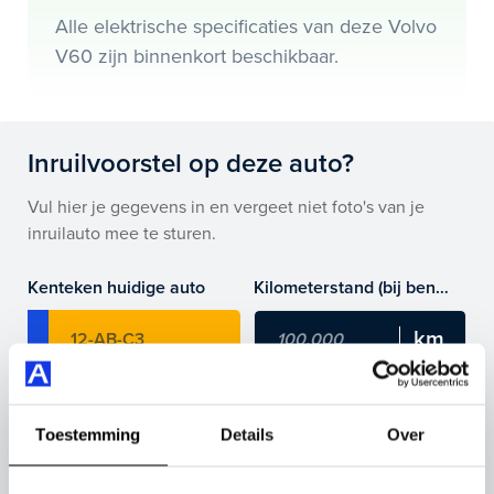
Alle elektrische specificaties van deze Volvo
Je koopt hem voor € 0,- maar je kan deze Volvo V60
V60 zijn binnenkort beschikbaar.
ook bij ons financieren of leasen.
Maak snel een afspraak in de showroom of bestel hem
direct online.
Inruilvoorstel op deze auto?
Vul hier je gegevens in en vergeet niet foto's van je
inruilauto mee te sturen.
Kenteken huidige auto
Kilometerstand (bij benadering)
Inruilvoorstel aanvragen
Toestemming
Details
Over
Wanneer je foto’s meestuurt ontvang je op