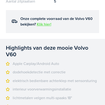
Aantal zitplaatsen
5
Onze complete voorraad van de Volvo V60
bekijken?
Klik hier!
Highlights van deze mooie Volvo
V60
Apple Carplay/Android Auto
dodehoekdetectie met correctie
elektrisch bedienbare achterklep met sensorsturing
interieur voorverwarmingsinstallatie
lichtmetalen velgen multi-spaaks 18"