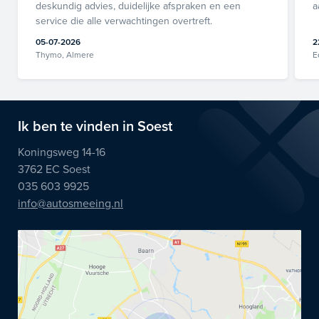
deskundig advies, duidelijke afspraken en een
a
service die alle verwachtingen overtreft.
05-07-2026
2
Thymo, Almere
E
Ik ben te vinden in Soest
Koningsweg 14-16
3762 EC Soest
035 603 9925
info@autosmeeing.nl