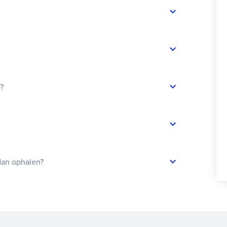
t?
dan ophalen?