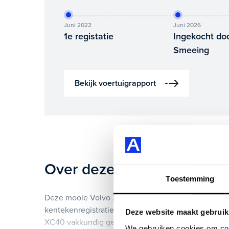
Juni 2022
Juni 2026
1e registatie
Ingekocht do
Smeeing
Bekijk voertuigrapport
Over deze Volvo XC40
Toestemming
Deze mooie Volvo XC40 1.5 T4 Recharge Inscription
kentekenregistratie gekregen en heeft 78.000 km op
Deze website maakt gebruik
XC40 vakkundig gecontroleerd. Het voertuigrapport
We gebruiken cookies om cont