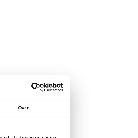
Over
 media te bieden en om ons