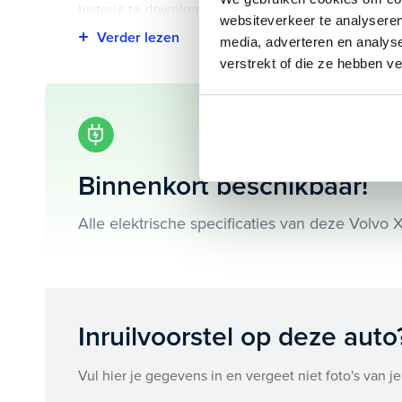
historie te downloaden.
websiteverkeer te analyseren
media, adverteren en analys
Highlights van deze Volvo zijn onder andere apple c
verstrekt of die ze hebben v
premium, electronic climate controle en nog veel m
Je koopt hem voor € 0,- maar je kan deze Volvo XC4
Maak snel een afspraak in de showroom of bestel he
Binnenkort beschikbaar!
Alle elektrische specificaties van deze Volvo 
Inruilvoorstel op deze auto
Vul hier je gegevens in en vergeet niet foto's van je