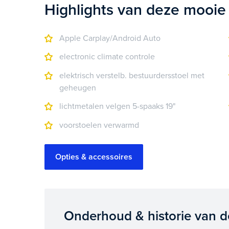
Highlights van deze mooie
Apple Carplay/Android Auto
electronic climate controle
elektrisch verstelb. bestuurdersstoel met
geheugen
lichtmetalen velgen 5-spaaks 19"
voorstoelen verwarmd
Opties & accessoires
Onderhoud & historie van 