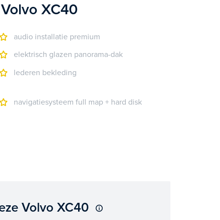
 Volvo XC40
audio installatie premium
elektrisch glazen panorama-dak
lederen bekleding
navigatiesysteem full map + hard disk
deze Volvo XC40