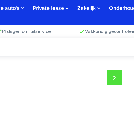
e auto's
Private lease
Zakelijk
Onderhou
14 dagen omruilservice
Vakkundig gecontrolee