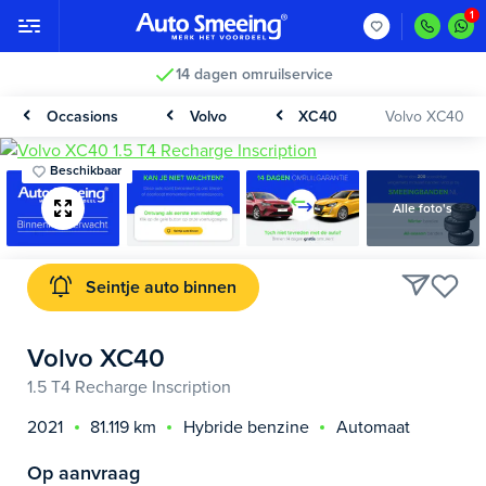
14 dagen omruilservice
Occasions
Volvo
XC40
Volvo XC40
Beschikbaar
Alle foto's
Seintje auto binnen
Volvo XC40
1.5 T4 Recharge Inscription
2021
81.119 km
Hybride benzine
Automaat
Op aanvraag