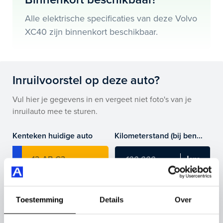
meer.
Alle elektrische specificaties van deze Volvo
Je koopt hem voor € 0,- maar je kan deze Volvo XC40
XC40 zijn binnenkort beschikbaar.
ook bij ons financieren of leasen.
Maak snel een afspraak in de showroom of bestel hem
direct online.
Inruilvoorstel op deze auto?
Vul hier je gegevens in en vergeet niet foto's van je
inruilauto mee te sturen.
Kenteken huidige auto
Kilometerstand (bij benadering)
Inruilvoorstel aanvragen
Toestemming
Details
Over