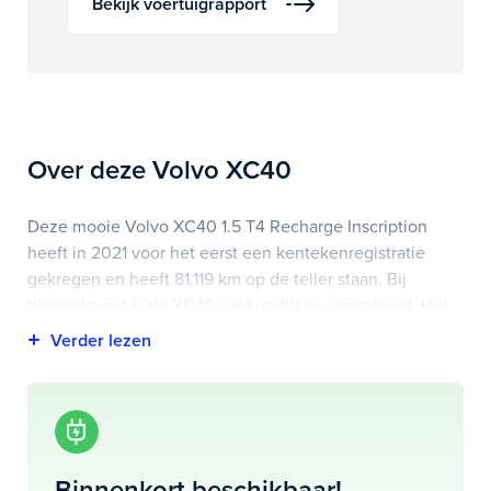
Bekijk voertuigrapport
Over deze Volvo XC40
Deze mooie Volvo XC40 1.5 T4 Recharge Inscription
heeft in 2021 voor het eerst een kentekenregistratie
gekregen en heeft 81.119 km op de teller staan. Bij
binnenkomst is de XC40 vakkundig gecontroleerd. Het
voertuigrapport is op deze pagina bij onderhoud en
historie te downloaden.
Highlights van deze Volvo zijn onder andere apple
carplay/android auto, cruise control, elektrisch
bedienbare achterklep met sensorsturing en nog veel
Binnenkort beschikbaar!