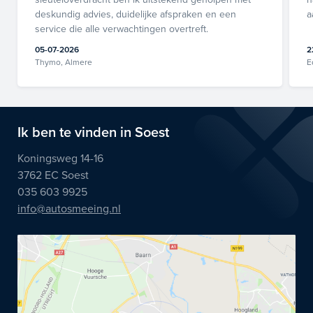
deskundig advies, duidelijke afspraken en een
a
service die alle verwachtingen overtreft.
05-07-2026
2
Thymo, Almere
E
Ik ben te vinden in Soest
Koningsweg 14-16
3762 EC Soest
035 603 9925
info@autosmeeing.nl