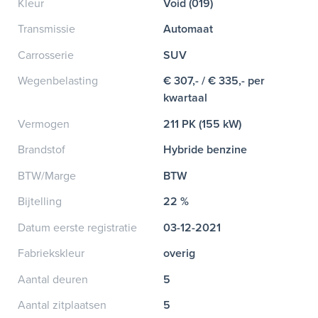
Kleur
Void (019)
Transmissie
Automaat
Carrosserie
SUV
Wegenbelasting
€ 307,- / € 335,- per
kwartaal
Vermogen
211 PK (155 kW)
Brandstof
Hybride benzine
BTW/Marge
BTW
Bijtelling
22 %
Datum eerste registratie
03-12-2021
Fabriekskleur
overig
Aantal deuren
5
Aantal zitplaatsen
5