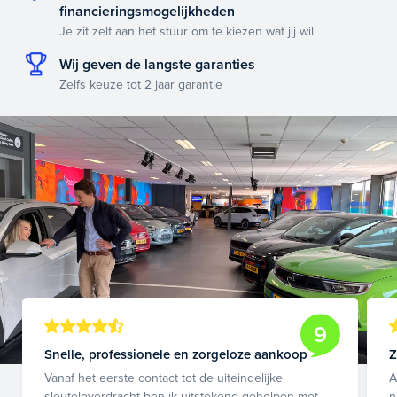
financieringsmogelijkheden
Je zit zelf aan het stuur om te kiezen wat jij wil
Wij geven de langste garanties
Zelfs keuze tot 2 jaar garantie
9
Snelle, professionele en zorgeloze aankoop
Z
Vanaf het eerste contact tot de uiteindelijke
A
sleuteloverdracht ben ik uitstekend geholpen met
n