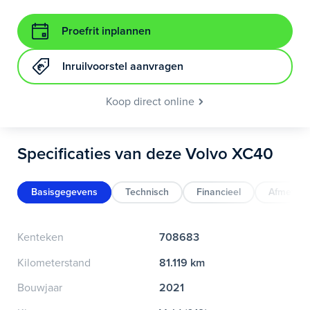
Proefrit inplannen
Inruilvoorstel aanvragen
Koop direct online
Specificaties van deze Volvo XC40
Basisgegevens
Technisch
Financieel
Afmeting
Kenteken
708683
Kilometerstand
81.119 km
Bouwjaar
2021