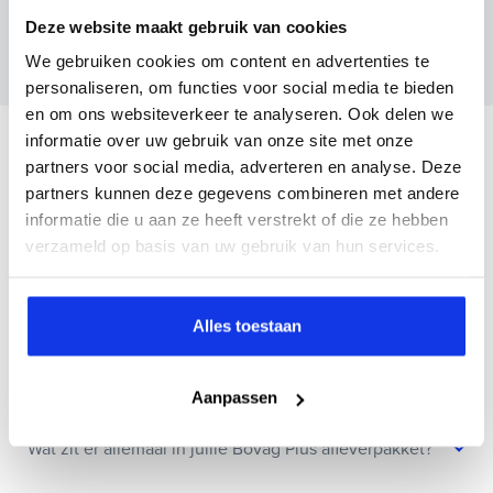
Wanneer je foto’s meestuurt ontvang je op
Deze website maakt gebruik van cookies
maandag tot en met vrijdag binnen enkele uren
We gebruiken cookies om content en advertenties te
een voorstel.
personaliseren, om functies voor social media te bieden
en om ons websiteverkeer te analyseren. Ook delen we
informatie over uw gebruik van onze site met onze
Veelgestelde vragen
partners voor social media, adverteren en analyse. Deze
partners kunnen deze gegevens combineren met andere
Wanneer kan ik een proefrit maken?
informatie die u aan ze heeft verstrekt of die ze hebben
verzameld op basis van uw gebruik van hun services.
Kan ik een auto reserveren?
Alles toestaan
Hoe weet ik of deze auto nog beschikbaar is?
Aanpassen
Wat zit er allemaal in jullie Bovag Plus afleverpakket?