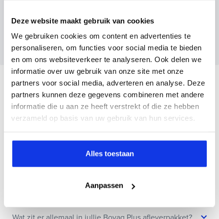
Deze website maakt gebruik van cookies
Wanneer je foto’s meestuurt ontvang je op
maandag tot en met vrijdag binnen enkele uren
We gebruiken cookies om content en advertenties te
een voorstel.
personaliseren, om functies voor social media te bieden
en om ons websiteverkeer te analyseren. Ook delen we
informatie over uw gebruik van onze site met onze
Veelgestelde vragen
partners voor social media, adverteren en analyse. Deze
partners kunnen deze gegevens combineren met andere
informatie die u aan ze heeft verstrekt of die ze hebben
Wanneer kan ik een proefrit maken?
verzameld op basis van uw gebruik van hun services.
Kan ik een auto reserveren?
Alles toestaan
Hoe weet ik of deze auto nog beschikbaar is?
Aanpassen
Wat zit er allemaal in jullie Bovag Plus afleverpakket?