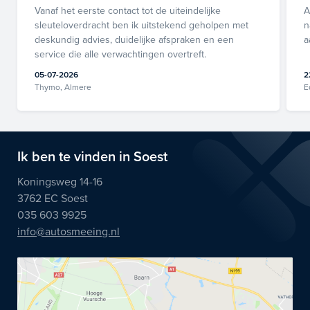
Vanaf het eerste contact tot de uiteindelijke
A
sleuteloverdracht ben ik uitstekend geholpen met
n
deskundig advies, duidelijke afspraken en een
a
service die alle verwachtingen overtreft.
05-07-2026
2
Thymo, Almere
E
Ik ben te vinden in Soest
Koningsweg 14-16
3762 EC Soest
035 603 9925
info@autosmeeing.nl