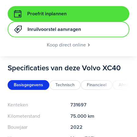
Proefrit inplannen
Inruilvoorstel aanvragen
Koop direct online
Specificaties van deze Volvo XC40
Basisgegevens
Technisch
Financieel
Afmeting
Kenteken
731697
Kilometerstand
75.000 km
Bouwjaar
2022