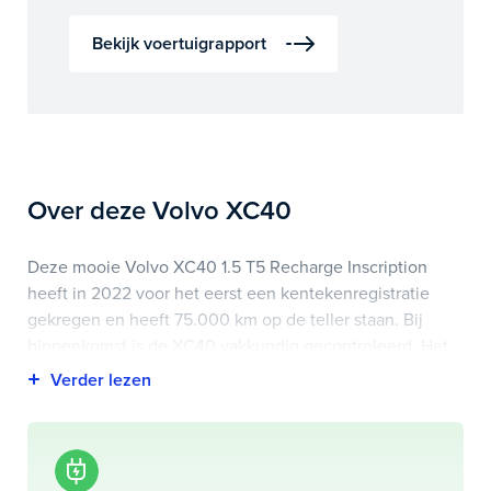
Bekijk voertuigrapport
Over deze Volvo XC40
Deze mooie Volvo XC40 1.5 T5 Recharge Inscription
heeft in 2022 voor het eerst een kentekenregistratie
gekregen en heeft 75.000 km op de teller staan. Bij
binnenkomst is de XC40 vakkundig gecontroleerd. Het
voertuigrapport is op deze pagina bij onderhoud en
historie te downloaden.
Highlights van deze Volvo zijn onder andere apple
carplay/android auto, audio installatie premium,