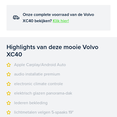
Onze complete voorraad van de Volvo
XC40 bekijken?
Klik hier!
Highlights van deze mooie Volvo
XC40
Apple Carplay/Android Auto
audio installatie premium
electronic climate controle
elektrisch glazen panorama-dak
lederen bekleding
lichtmetalen velgen 5-spaaks 19"