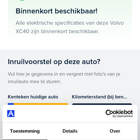
electronic climate controle en nog veel meer.
Binnenkort beschikbaar!
Je koopt hem voor € 0,- maar je kan deze Volvo XC40
Alle elektrische specificaties van deze Volvo
ook bij ons financieren of leasen.
XC40 zijn binnenkort beschikbaar.
Maak snel een afspraak in de showroom of bestel hem
direct online.
Inruilvoorstel op deze auto?
Vul hier je gegevens in en vergeet niet foto's van je
inruilauto mee te sturen.
Kenteken huidige auto
Kilometerstand (bij benadering)
Toestemming
Details
Over
Inruilvoorstel aanvragen