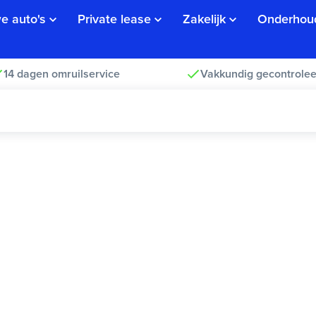
e auto's
Private lease
Zakelijk
Onderhou
14 dagen omruilservice
Vakkundig gecontrolee