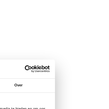
Over
 media te bieden en om ons