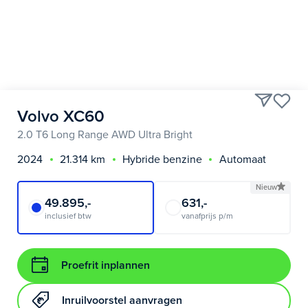
Volvo XC60
2.0 T6 Long Range AWD Ultra Bright
2024
21.314 km
Hybride benzine
Automaat
Nieuw
49.895,-
631,-
inclusief btw
vanafprijs p/m
Proefrit inplannen
Inruilvoorstel aanvragen