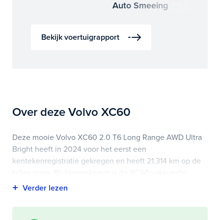
Auto Smeeing
Auto 
Bekijk voertuigrapport
Over deze Volvo XC60
Deze mooie Volvo XC60 2.0 T6 Long Range AWD Ultra
Bright heeft in 2024 voor het eerst een
kentekenregistratie gekregen en heeft 21.314 km op de
teller staan. Bij binnenkomst is de XC60 vakkundig
gecontroleerd. Het voertuigrapport is op deze pagina bij
onderhoud en historie te downloaden.