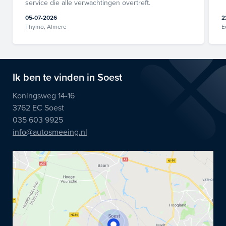
service die alle verwachtingen overtreft.
05-07-2026
2
Thymo, Almere
E
Ik ben te vinden in Soest
Koningsweg 14-16
3762 EC Soest
035 603 9925
info@autosmeeing.nl