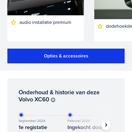
audio installatie premium
dodehoekdet
Opties & accessoires
Onderhoud & historie van deze
Volvo XC60
September 2024
Februari 2026
Maart 20
1e registatie
Ingekocht door
Binne