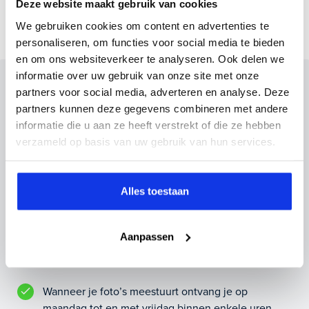
Deze website maakt gebruik van cookies
We gebruiken cookies om content en advertenties te
personaliseren, om functies voor social media te bieden
en om ons websiteverkeer te analyseren. Ook delen we
informatie over uw gebruik van onze site met onze
Inruilvoorstel op deze auto?
partners voor social media, adverteren en analyse. Deze
partners kunnen deze gegevens combineren met andere
Vul hier je gegevens in en vergeet niet foto's van je
informatie die u aan ze heeft verstrekt of die ze hebben
inruilauto mee te sturen.
verzameld op basis van uw gebruik van hun services.
Kenteken huidige auto
Kilometerstand (bij benadering)
Alles toestaan
Aanpassen
Inruilvoorstel aanvragen
Wanneer je foto’s meestuurt ontvang je op
maandag tot en met vrijdag binnen enkele uren