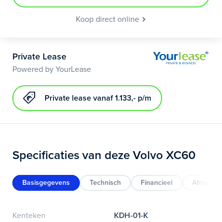
Koop direct online
Private Lease
Powered by YourLease
Private lease vanaf 1.133,- p/m
Specificaties van deze Volvo XC60
Basisgegevens
Technisch
Financieel
Afmeting
Kenteken
KDH-01-K