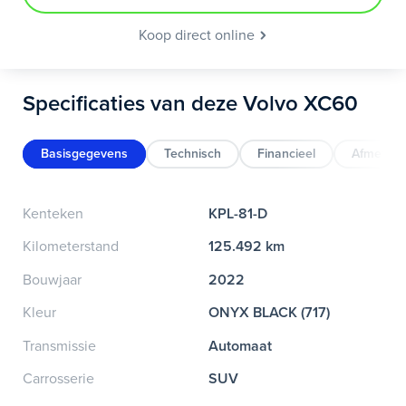
Koop direct online
Specificaties van deze Volvo XC60
Basisgegevens
Technisch
Financieel
Afmeting
Kenteken
KPL-81-D
Kilometerstand
125.492 km
Bouwjaar
2022
Kleur
ONYX BLACK (717)
Transmissie
Automaat
Carrosserie
SUV