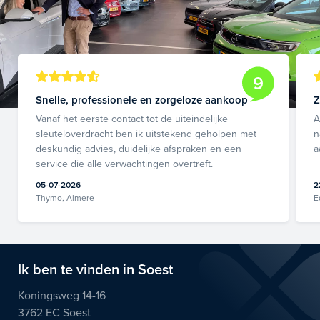
9
Snelle, professionele en zorgeloze aankoop
Z
Vanaf het eerste contact tot de uiteindelijke
A
sleuteloverdracht ben ik uitstekend geholpen met
n
deskundig advies, duidelijke afspraken en een
a
service die alle verwachtingen overtreft.
05-07-2026
2
Thymo, Almere
E
Ik ben te vinden in Soest
Koningsweg 14-16
3762 EC Soest