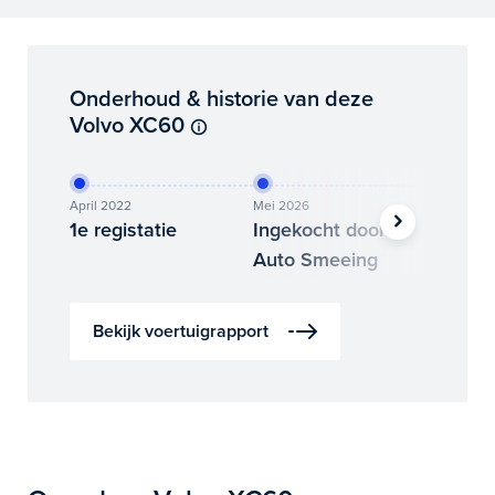
Onderhoud & historie van deze
Volvo XC60
April 2022
Mei 2026
Juni 202
1e registatie
Ingekocht door
Binne
Auto Smeeing
Auto 
Bekijk voertuigrapport