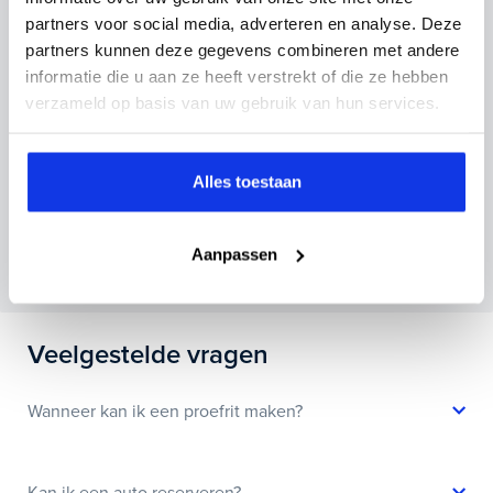
Kenteken huidige auto
Kilometerstand (bij benadering)
partners voor social media, adverteren en analyse. Deze
partners kunnen deze gegevens combineren met andere
informatie die u aan ze heeft verstrekt of die ze hebben
verzameld op basis van uw gebruik van hun services.
Inruilvoorstel aanvragen
Alles toestaan
Wanneer je foto’s meestuurt ontvang je op
maandag tot en met vrijdag binnen enkele uren
Aanpassen
een voorstel.
Veelgestelde vragen
Wanneer kan ik een proefrit maken?
Kan ik een auto reserveren?