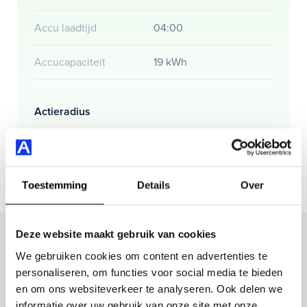
Accu laadtijd
04:00
Accucapaciteit
19 kWh
Actieradius
Actieradius (WLTP)
78 km
Toestemming
Details
Over
Deze website maakt gebruik van cookies
Inruilvoorstel op deze auto?
We gebruiken cookies om content en advertenties te
Vul hier je gegevens in en vergeet niet foto's van je
personaliseren, om functies voor social media te bieden
inruilauto mee te sturen.
en om ons websiteverkeer te analyseren. Ook delen we
informatie over uw gebruik van onze site met onze