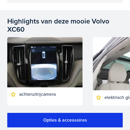
Highlights van deze mooie Volvo
XC60
achteruitrijcamera
elektrisch 
Opties & accessoires