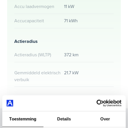
Accu laadvermogen
11 kW
Accucapaciteit
71 kWh
Actieradius
Actieradius (WLTP)
372 km
Gemmiddeld elektrisch
21.7 kW
verbuik
Inruilvoorstel op deze auto?
Toestemming
Details
Over