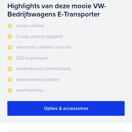
Highlights van deze mooie VW-
Bedrijfswagens E-Transporter
cruise control
Cruise control adaptief
electronic climate controle
LED koplampen
lendesteunen (verstelbaar)
parkeersensor achter
warmtepomp
Opties & accessoires