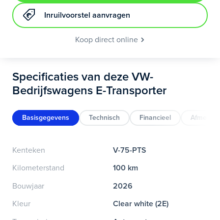
Inruilvoorstel aanvragen
Koop direct online
Specificaties van deze VW-
Bedrijfswagens E-Transporter
Basisgegevens
Technisch
Financieel
Afmeting
Kenteken
V-75-PTS
Kilometerstand
100 km
Bouwjaar
2026
Kleur
Clear white (2E)