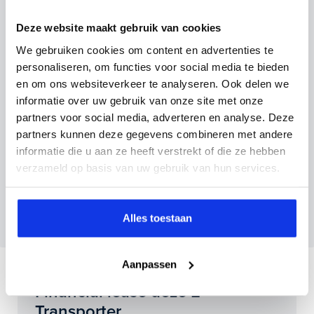
Vul hier je gegevens in en vergeet niet foto's van je
inruilauto mee te sturen.
Deze website maakt gebruik van cookies
We gebruiken cookies om content en advertenties te
Kenteken huidige auto
Kilometerstand (bij benadering)
personaliseren, om functies voor social media te bieden
en om ons websiteverkeer te analyseren. Ook delen we
informatie over uw gebruik van onze site met onze
partners voor social media, adverteren en analyse. Deze
partners kunnen deze gegevens combineren met andere
Inruilvoorstel aanvragen
informatie die u aan ze heeft verstrekt of die ze hebben
verzameld op basis van uw gebruik van hun services.
Wanneer je foto’s meestuurt ontvang je op
maandag tot en met vrijdag binnen enkele uren
Alles toestaan
een voorstel.
Aanpassen
Financial lease deze E-
Transporter