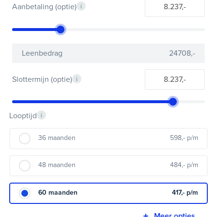
Aanbetaling (optie)
Leenbedrag
24708
,-
Slottermijn (optie)
Looptijd
36 maanden
598
,- p/m
48 maanden
484
,- p/m
60 maanden
417
,- p/m
Meer opties