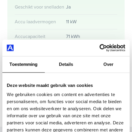
Maak snel een afspraak in de showroom of bestel hem
Geschikt voor snelladen
Ja
direct online.
Accu laadvermogen
11 kW
Accucapaciteit
71 kWh
Actieradius
Toestemming
Details
Over
Actieradius (WLTP)
372 km
Deze website maakt gebruik van cookies
Gemmiddeld elektrisch
21.7 kW
We gebruiken cookies om content en advertenties te
verbuik
personaliseren, om functies voor social media te bieden
en om ons websiteverkeer te analyseren. Ook delen we
informatie over uw gebruik van onze site met onze
partners voor social media, adverteren en analyse. Deze
partners kunnen deze gegevens combineren met andere