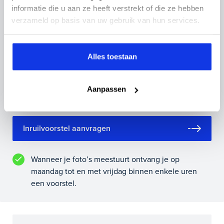
Inruilvoorstel op deze auto?
informatie die u aan ze heeft verstrekt of die ze hebben
verzameld op basis van uw gebruik van hun services.
Vul hier je gegevens in en vergeet niet foto's van je
inruilauto mee te sturen.
Alles toestaan
Kenteken huidige auto
Kilometerstand (bij benadering)
Aanpassen
Inruilvoorstel aanvragen
Wanneer je foto’s meestuurt ontvang je op
maandag tot en met vrijdag binnen enkele uren
een voorstel.