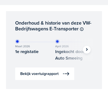
Onderhoud & historie van deze VW-
Bedrijfswagens E-Transporter
Maart 2026
April 2026
Mei 2026
1e registatie
Ingekocht door
Nieuwe
Auto Smeeing
Bekijk voertuigrapport