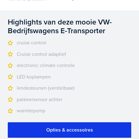
Highlights van deze mooie VW-
Bedrijfswagens E-Transporter
cruise control
Cruise control adaptief
electronic climate controle
LED koplampen
lendesteunen (verstelbaar)
parkeersensor achter
warmtepomp
Opties & accessoires