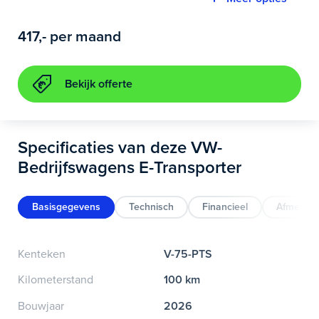
417
,-
per maand
Bekijk offerte
Specificaties van deze VW-
Bedrijfswagens E-Transporter
Basisgegevens
Technisch
Financieel
Afmeting
Kenteken
V-75-PTS
Kilometerstand
100 km
Bouwjaar
2026