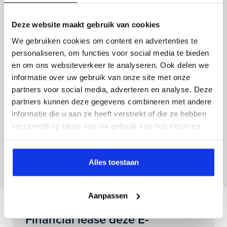
Vul hier je gegevens in en vergeet niet foto's van je
Deze website maakt gebruik van cookies
inruilauto mee te sturen.
We gebruiken cookies om content en advertenties te
Kenteken huidige auto
Kilometerstand (bij benadering)
personaliseren, om functies voor social media te bieden
en om ons websiteverkeer te analyseren. Ook delen we
informatie over uw gebruik van onze site met onze
partners voor social media, adverteren en analyse. Deze
partners kunnen deze gegevens combineren met andere
Inruilvoorstel aanvragen
informatie die u aan ze heeft verstrekt of die ze hebben
verzameld op basis van uw gebruik van hun services.
Wanneer je foto’s meestuurt ontvang je op
maandag tot en met vrijdag binnen enkele uren
Alles toestaan
een voorstel.
Aanpassen
Financial lease deze E-