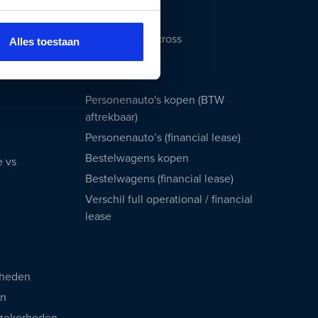
Citroën C3
Citroën C5 Aircross
Alles toestaan
Zakelijk
Personenauto's kopen (BTW
aftrekbaar)
Personenauto’s (financial lease)
Bestelwagens kopen
e vs
Bestelwagens (financial lease)
Verschil full operational / financial
lease
rheden
en