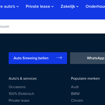
e auto's
Private lease
Zakelijk
Onderhou
tourer
Auto Smeeing bellen
WhatsApp
Auto's & services
Populaire merken
Occasions
Audi
100% Elektrisch
BMW
Private lease
Citroën