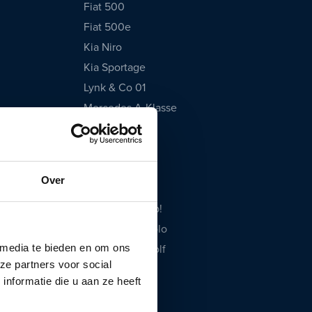
Fiat 500
Fiat 500e
Kia Niro
Kia Sportage
Lynk & Co 01
Mercedes A-Klasse
Opel Corsa
Peugeot 208
Polestar 2
Over
Tesla Model 3
Volkswagen Up!
Volkswagen Polo
 media te bieden en om ons
Volkswagen Golf
ze partners voor social
Volvo XC40
nformatie die u aan ze heeft
Volvo XC60
Hyundai KONA