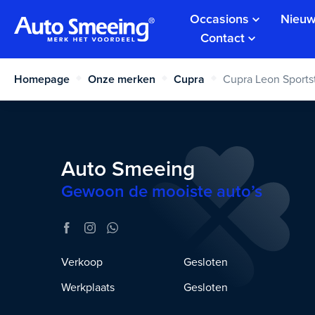
Occasions
Nieuw
Contact
Homepage
Onze merken
Cupra
Cupra Leon Sports
Auto Smeeing
Gewoon de mooiste auto’s
Verkoop
Gesloten
Werkplaats
Gesloten