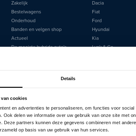
Zakelijk
Dacia
Bestelwagens
Fiat
Onderhoud
Ford
Banden en velgen shop
Hyundai
Actueel
Kia
De mooiste hybride auto's
Lynk & Co
Mazda
Mercedes
Mitsubishi
Details
Opel
Peugeot
 van cookies
Renault
ent en advertenties te personaliseren, om functies voor social
Seat
. Ook delen we informatie over uw gebruik van onze site met on
Skoda
e. Deze partners kunnen deze gegevens combineren met andere i
Tesla
erzameld op basis van uw gebruik van hun services.
Toyota