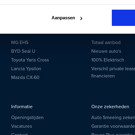
Volkswagen
Volvo
Aanpassen
Nieuwe modellen
Private lease
MG EHS
Totaal aanbod
BYD Seal U
Nieuwe auto's
Toyota Yaris Cross
100% Elektrisch
Lancia Ypsilon
Verschil private leas
financieren
Mazda CX-60
Informatie
Onze zekerheden
Openingstijden
Auto Smeeing zeke
Vacatures
Garantie voorwaard