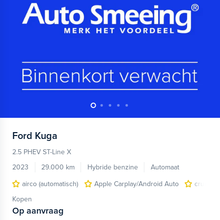
Ford
Kuga
2.5 PHEV ST-Line X
2023
29.000 km
Hybride benzine
Automaat
airco (automatisch)
Apple Carplay/Android Auto
cruise c
Kopen
Op aanvraag