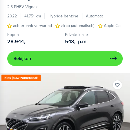
2.5 PHEV Vignale
2022
41.751 km
Hybride benzine
Automaat
achterbank verwarmd
airco (automatisch)
Apple Carplay
Kopen
Private lease
28.944,-
543,-
p.m.
Bekijken
Kies jouw zomerdeal!