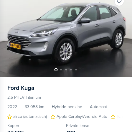
Ford
Kuga
2.5 PHEV Titanium
2022
33.058 km
Hybride benzine
Automaat
airco (automatisch)
Apple Carplay/Android Auto
lichtmet
Kopen
Private lease