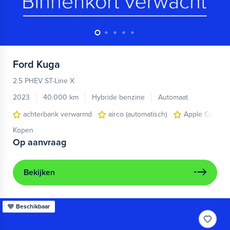
Ford
Kuga
2.5 PHEV ST-Line X
2023
40.000 km
Hybride benzine
Automaat
achterbank verwarmd
airco (automatisch)
Apple Carplay
Kopen
Op aanvraag
Bekijken
Beschikbaar