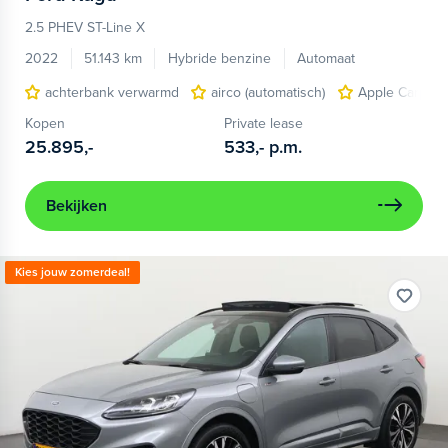
2.5 PHEV ST-Line X
2022
51.143 km
Hybride benzine
Automaat
achterbank verwarmd
airco (automatisch)
Apple Carplay
Kopen
Private lease
25.895,-
533,-
p.m.
Bekijken
Kies jouw zomerdeal!