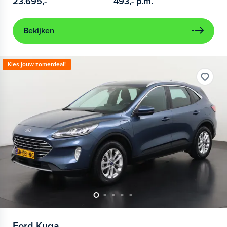
23.695,-
493,-
p.m.
Bekijken
Kies jouw zomerdeal!
Ford
Kuga