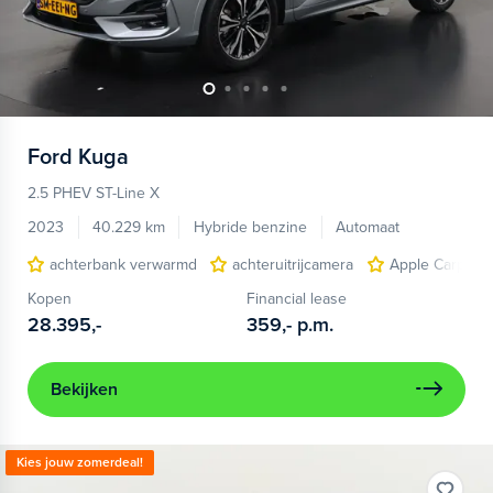
Ford
Kuga
2.5 PHEV ST-Line X
2023
40.229 km
Hybride benzine
Automaat
achterbank verwarmd
achteruitrijcamera
Apple Carplay/
Kopen
Financial lease
28.395,-
359,-
p.m.
Bekijken
Kies jouw zomerdeal!