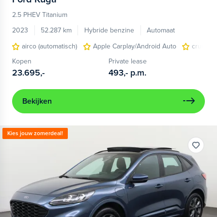
2.5 PHEV Titanium
2023
52.287 km
Hybride benzine
Automaat
airco (automatisch)
Apple Carplay/Android Auto
cruise c
Kopen
Private lease
23.695,-
493,-
p.m.
Bekijken
Kies jouw zomerdeal!