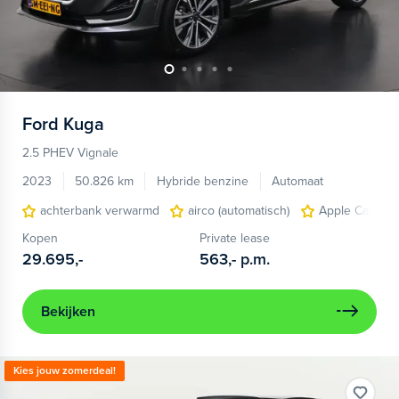
Ford
Kuga
2.5 PHEV Vignale
2023
50.826 km
Hybride benzine
Automaat
achterbank verwarmd
airco (automatisch)
Apple Carplay
Kopen
Private lease
29.695,-
563,-
p.m.
Bekijken
Kies jouw zomerdeal!