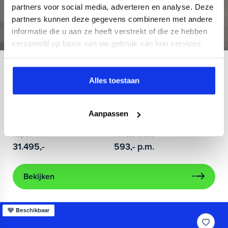
partners voor social media, adverteren en analyse. Deze
partners kunnen deze gegevens combineren met andere
informatie die u aan ze heeft verstrekt of die ze hebben
verzameld op basis van uw gebruik van hun services.
Ford
Kuga
Alles toestaan
2.5 PHEV Vignale
2023
25.339 km
Hybride benzine
Automaat
Aanpassen
achterbank verwarmd
airco (automatisch)
Apple Carplay
Kopen
Private lease
31.495,-
593,-
p.m.
Bekijken
Beschikbaar