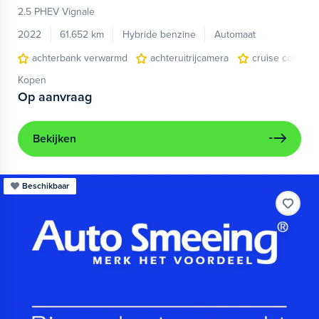
2.5 PHEV Vignale
2022
61.652 km
Hybride benzine
Automaat
achterbank verwarmd
achteruitrijcamera
cruise control
Kopen
Op aanvraag
Bekijken
Beschikbaar