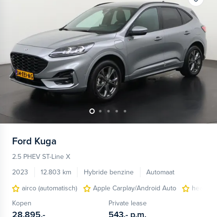
Ford
Kuga
2.5 PHEV ST-Line X
2023
12.803 km
Hybride benzine
Automaat
airco (automatisch)
Apple Carplay/Android Auto
head-up
Kopen
Private lease
28.895,-
543,-
p.m.