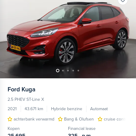
Ford
Kuga
2.5 PHEV ST-Line X
2021
43.671 km
Hybride benzine
Automaat
achterbank verwarmd
Bang & Olufsen
cruise control a
Kopen
Financial lease
25.695,-
325,-
p.m.