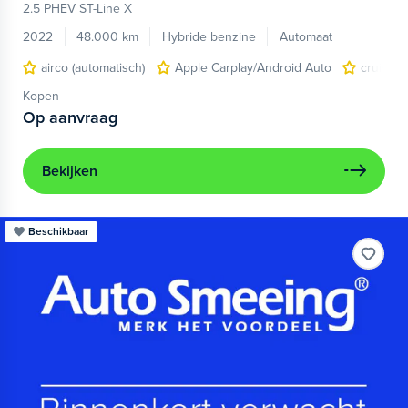
2.5 PHEV ST-Line X
2022
48.000 km
Hybride benzine
Automaat
airco (automatisch)
Apple Carplay/Android Auto
cruise c
Kopen
Op aanvraag
Bekijken
Beschikbaar