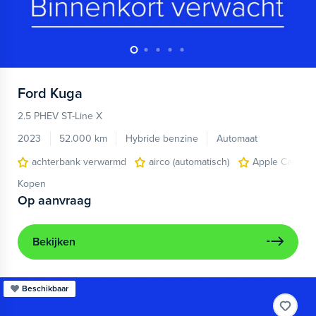
Ford
Kuga
2.5 PHEV ST-Line X
2023
52.000 km
Hybride benzine
Automaat
achterbank verwarmd
airco (automatisch)
Apple Carplay
Kopen
Op aanvraag
Bekijken
Beschikbaar