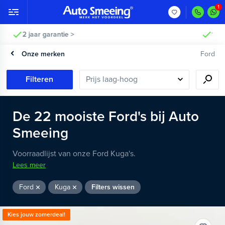
2 jaar garantie >
Onze merken
Ford
Filteren
De
22
mooiste
Ford's
bij Auto
Smeeing
Voorraadlijst van onze Ford Kuga's.
Lees meer
Ford
Kuga
Filters wissen
Kies jouw zomerdeal!