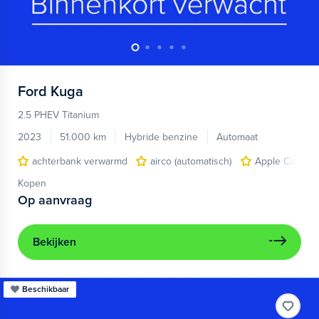
Ford
Kuga
2.5 PHEV Titanium
2023
51.000 km
Hybride benzine
Automaat
achterbank verwarmd
airco (automatisch)
Apple Carplay
Kopen
Op aanvraag
Bekijken
Beschikbaar