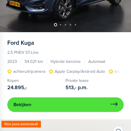
Ford
Kuga
2.5 PHEV ST-Line
2023
54.021 km
Hybride benzine
Automaat
achteruitrijcamera
Apple Carplay/Android Auto
cruise c
Kopen
Private lease
24.895,-
513,-
p.m.
Bekijken
Kies jouw zomerdeal!