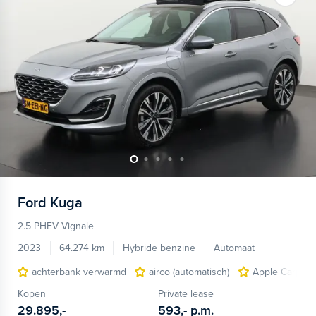
Ford
Kuga
2.5 PHEV Vignale
2023
64.274 km
Hybride benzine
Automaat
achterbank verwarmd
airco (automatisch)
Apple Carplay
Kopen
Private lease
29.895,-
593,-
p.m.