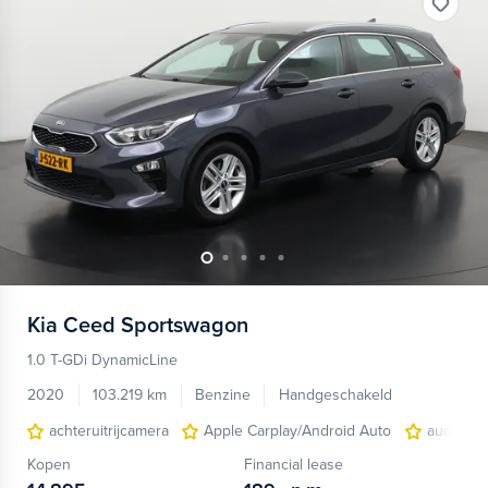
Kia
Ceed Sportswagon
1.0 T-GDi DynamicLine
2020
103.219 km
Benzine
Handgeschakeld
achteruitrijcamera
Apple Carplay/Android Auto
audio-nav
Kopen
Financial lease