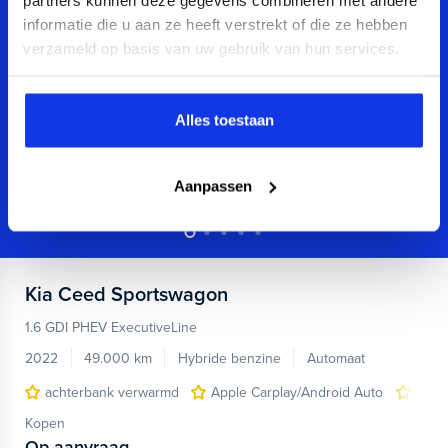
informatie die u aan ze heeft verstrekt of die ze hebben
verzameld op basis van uw gebruik van hun services.
Alles toestaan
Aanpassen
Kia
Ceed Sportswagon
1.6 GDI PHEV ExecutiveLine
2022
49.000 km
Hybride benzine
Automaat
achterbank verwarmd
Apple Carplay/Android Auto
elect
Kopen
Op aanvraag