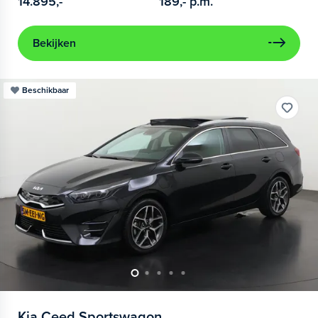
14.895,-
189,-
p.m.
Bekijken
Beschikbaar
Kia
Ceed Sportswagon