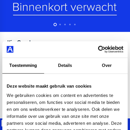
Kia
Ceed
1.0 T-GDi MHEV DynamicPlusLine
2022
54.491 km
Benzine
Automaat
Toestemming
Details
Over
Apple Carplay/Android Auto
electronic climate controle
Kopen
Deze website maakt gebruik van cookies
Op aanvraag
We gebruiken cookies om content en advertenties te
personaliseren, om functies voor social media te bieden
Bekijken
en om ons websiteverkeer te analyseren. Ook delen we
informatie over uw gebruik van onze site met onze
partners voor social media, adverteren en analyse. Deze
Beschikbaar
partners kunnen deze gegevens combineren met andere