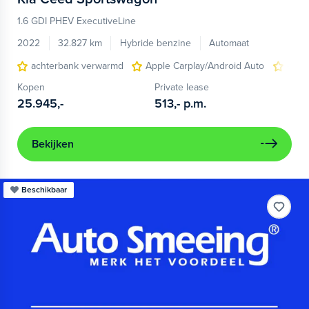
1.6 GDI PHEV ExecutiveLine
2022
32.827 km
Hybride benzine
Automaat
achterbank verwarmd
Apple Carplay/Android Auto
elect
Kopen
Private lease
25.945,-
513,-
p.m.
Bekijken
Beschikbaar