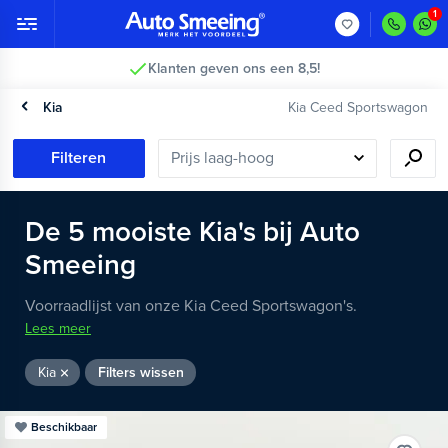
Klanten geven ons een 8,5!
Kia
Kia Ceed Sportswagon
Filteren
De
5
mooiste
Kia's
bij Auto
Smeeing
Voorraadlijst van onze Kia Ceed Sportswagon's.
Lees meer
Kia
Filters wissen
Beschikbaar