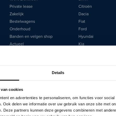
Private lease
Citroën
Zakelijk
Dacia
Bestelwagens
Fiat
Onderhoud
Ford
Banden en velgen shop
Hyundai
Actueel
Kia
De mooiste hybride auto's
Lynk & Co
Mazda
Mercedes
Details
Mitsubishi
Opel
Peugeot
 van cookies
Renault
ent en advertenties te personaliseren, om functies voor social
Seat
. Ook delen we informatie over uw gebruik van onze site met on
e. Deze partners kunnen deze gegevens combineren met andere i
Skoda