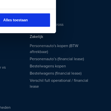
Volvo XC60
Hyundai KONA
Citroën C3
Alles toestaan
Citroën C5 Aircross
Zakelijk
Personenauto's kopen (BTW
aftrekbaar)
Personenauto’s (financial lease)
Bestelwagens kopen
e vs
Bestelwagens (financial lease)
Verschil full operational / financial
lease
rheden