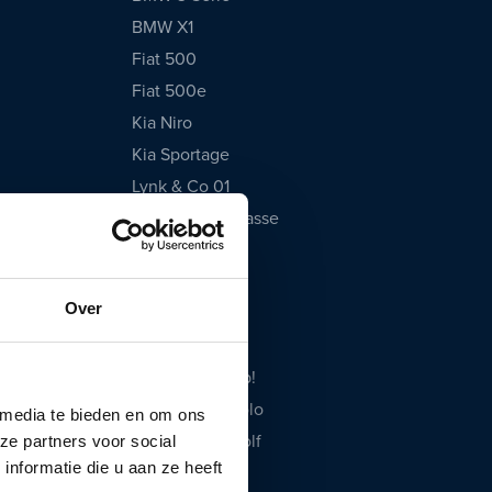
BMW X1
Fiat 500
Fiat 500e
Kia Niro
Kia Sportage
Lynk & Co 01
Mercedes A-Klasse
Opel Corsa
Peugeot 208
Over
Polestar 2
Tesla Model 3
Volkswagen Up!
Volkswagen Polo
 media te bieden en om ons
Volkswagen Golf
ze partners voor social
nformatie die u aan ze heeft
Volvo XC40