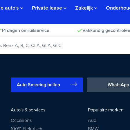
e auto's
Private lease
Zakelijk
Onderhou
14 dagen omruilservice
Vakkundig gecontrolee
-Benz A, B, C, CLA, GLA, GLC
Auto Smeeing bellen
WhatsApp
Auto's & services
Populaire merken
Occasions
Audi
100% Elektrisch
BMW