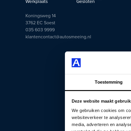
Werkplaats
Gesloten
Koningsweg 14
3762 EC Soest
035 603 9999
klantencontact@autosmeeing.nl
Toestemming
Deze website maakt gebruik
We gebruiken cookies om cont
websiteverkeer te analyseren
media, adverteren en analys