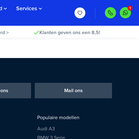
d
Services
rd >
Klanten geven ons een 8,5!
 ons
Mail ons
Populaire modellen
Audi A3
BMW 3 Serie