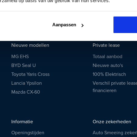
erzameld op basis van uw gebruik van hun services.
Tesla
Toyota
Volkswagen
Aanpassen
Volvo
Nieuwe modellen
Private lease
MG EHS
Totaal aanbod
BYD Seal U
Nieuwe auto's
Toyota Yaris Cross
100% Elektrisch
Lancia Ypsilon
Verschil private leas
financieren
Mazda CX-60
Informatie
Onze zekerheden
Openingstijden
Auto Smeeing zeke