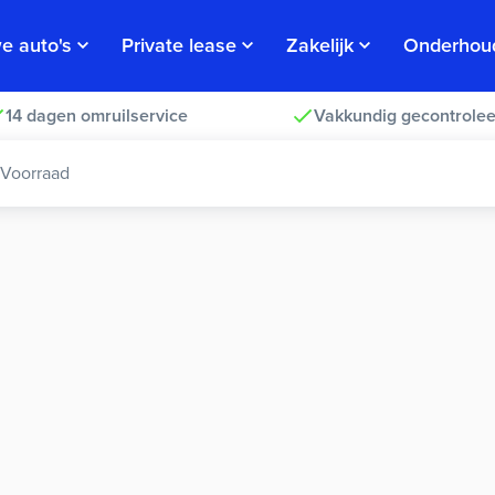
e auto's
Private lease
Zakelijk
Onderhou
14 dagen omruilservice
Vakkundig gecontrolee
Voorraad