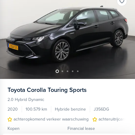
Toyota
Corolla Touring Sports
2.0 Hybrid Dynamic
2020
100.579 km
Hybride benzine
J356DG
achteropkomend verkeer waarschuwing
achteruitrijcamera
Kopen
Financial lease