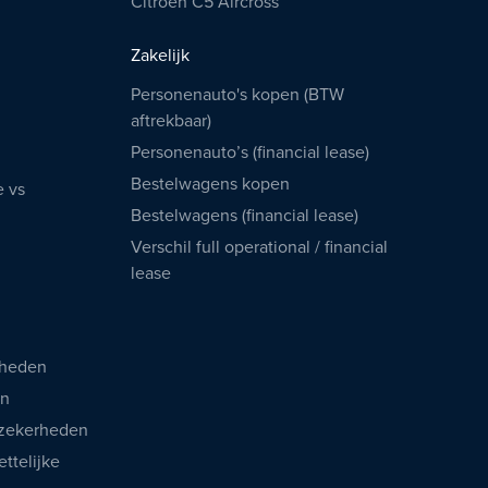
Citroën C5 Aircross
Zakelijk
Personenauto's kopen (BTW
aftrekbaar)
Personenauto’s (financial lease)
Bestelwagens kopen
e vs
Bestelwagens (financial lease)
Verschil full operational / financial
lease
rheden
en
 zekerheden
ttelijke