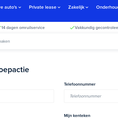
e auto's
Private lease
Zakelijk
Onderhou
14 dagen omruilservice
Vakkundig gecontrolee
maken
oepactie
Telefoonnummer
Mijn kenteken