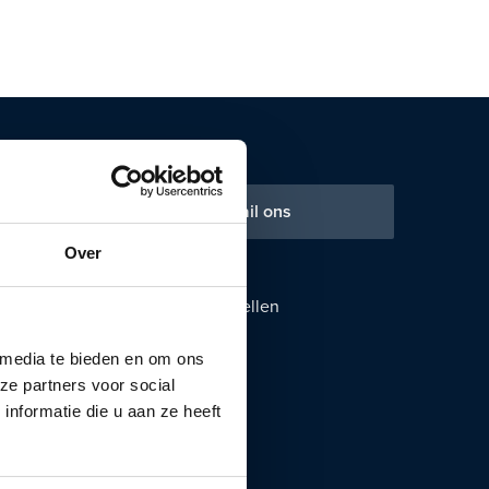
 ons
Mail ons
Over
Populaire modellen
Audi A3
 media te bieden en om ons
BMW 3 Serie
ze partners voor social
BMW X1
nformatie die u aan ze heeft
Fiat 500
Fiat 500e