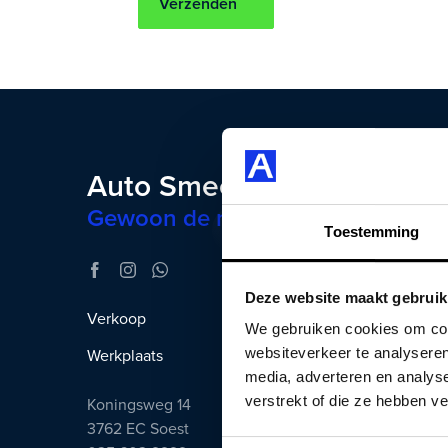
Verzenden
Auto Smeeing
Gewoon de mooiste auto’s
Toestemming
Deze website maakt gebruik
Verkoop
Gesloten
We gebruiken cookies om cont
websiteverkeer te analyseren
Werkplaats
Gesloten
media, adverteren en analys
verstrekt of die ze hebben v
Koningsweg 14
3762 EC Soest