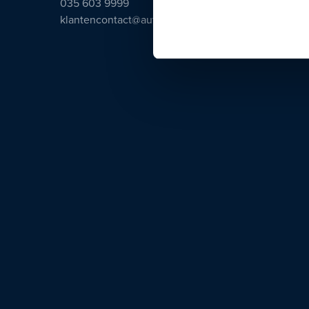
035 603 9999
klantencontact@autosmeeing.nl