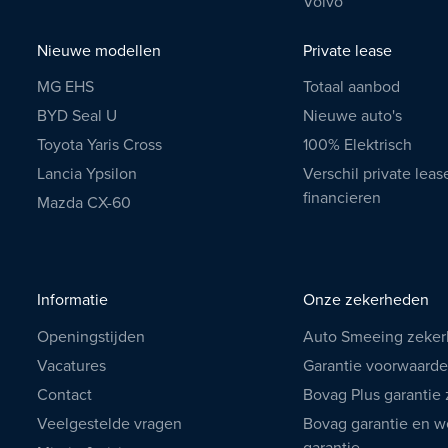
Volvo
Nieuwe modellen
Private lease
MG EHS
Totaal aanbod
BYD Seal U
Nieuwe auto's
Toyota Yaris Cross
100% Elektrisch
Lancia Ypsilon
Verschil private leas
financieren
Mazda CX-60
Informatie
Onze zekerheden
Openingstijden
Auto Smeeing zeke
Vacatures
Garantie voorwaard
Contact
Bovag Plus garantie
Veelgestelde vragen
Bovag garantie en we
garantie