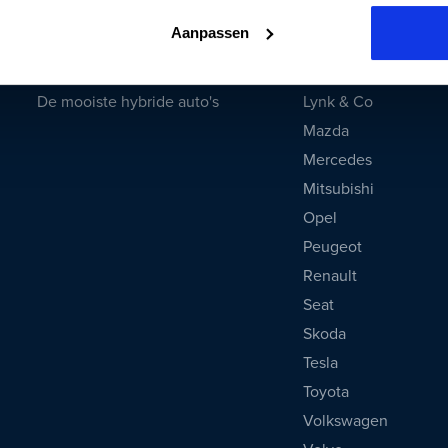
Onderhoud
Ford
Aanpassen
Banden en velgen shop
Hyundai
Actueel
Kia
De mooiste hybride auto's
Lynk & Co
Mazda
Mercedes
Mitsubishi
Opel
Peugeot
Renault
Seat
Skoda
Tesla
Toyota
Volkswagen