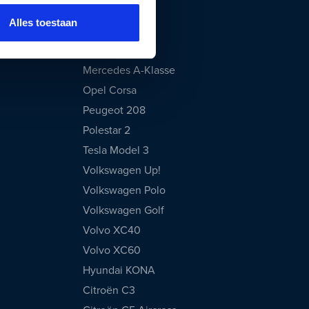
Kia Niro
Alles toestaan
Kia Sportage
Lynk & Co 01
Mercedes A-Klasse
Opel Corsa
Peugeot 208
Polestar 2
Tesla Model 3
Volkswagen Up!
Volkswagen Polo
Volkswagen Golf
Volvo XC40
Volvo XC60
Hyundai KONA
Citroën C3