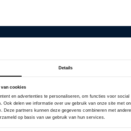
Auto Smeeing bellen
WhatsApp
Details
Auto's & services
Populaire merken
 van cookies
Occasions
Audi
ent en advertenties te personaliseren, om functies voor social
100% Elektrisch
BMW
. Ook delen we informatie over uw gebruik van onze site met on
Private lease
Citroën
e. Deze partners kunnen deze gegevens combineren met andere i
erzameld op basis van uw gebruik van hun services.
Zakelijk
Dacia
Bestelwagens
Fiat