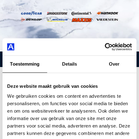
Toestemming
Details
Over
Meer grip, meer comfort, meer
veiligheid
Deze website maakt gebruik van cookies
We gebruiken cookies om content en advertenties te
Wist je dat een winterband al effectief is onder de 8
personaliseren, om functies voor social media te bieden
graden? De samenstelling van het rubber en het
en om ons websiteverkeer te analyseren. Ook delen we
speciale
informatie over uw gebruik van onze site met onze
profiel geeft veel meer grip bij sneeuw, ijs en natte
partners voor social media, adverteren en analyse. Deze
omstandigheden.
partners kunnen deze gegevens combineren met andere