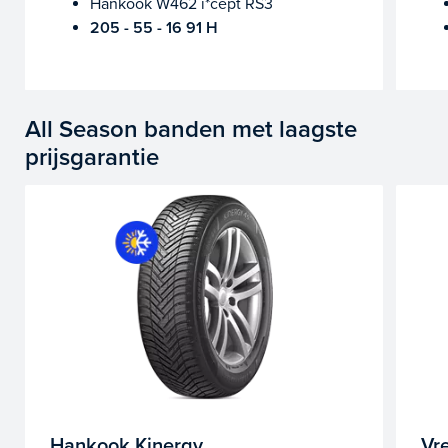
Hankook W462 i*cept RS3
205 - 55 - 16 91 H
All Season banden met laagste
prijsgarantie
Hankook Kinergy
Vr