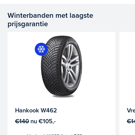
Winterbanden met laagste
prijsgarantie
Hankook W462
Vr
€140
nu
€105,-
€1