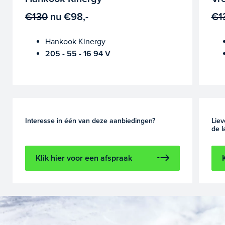
€130
nu
€98,-
€1
Hankook Kinergy
205 - 55 - 16 94 V
Interesse in één van deze aanbiedingen?
Liev
de l
Klik hier voor een afspraak