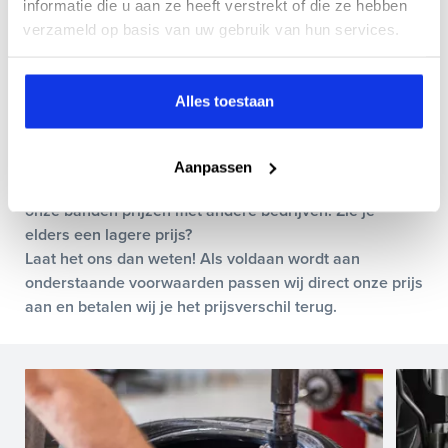
informatie die u aan ze heeft verstrekt of die ze hebben
Graag laten wij je mee profiteren van ons voordelige en
verzameld op basis van uw gebruik van hun services.
complete bandenprogramma. Met onze ‘keiharde
laagste
prijsgarantie’ betaal je nooit te veel voor de aanschaf
Alles toestaan
van banden, het wisselen van wielen of banden of voor
bandenopslag.
Aanpassen
Om je daarvan te verzekeren vergelijken we dagelijks
onze banden prijzen met andere bedrijven. Zie je
elders een lagere prijs?
Laat het ons dan weten! Als voldaan wordt aan
onderstaande voorwaarden passen wij direct onze prijs
aan en betalen wij je het prijsverschil terug.