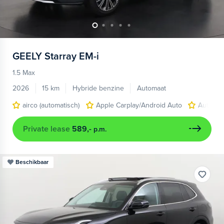
GEELY
Starray EM-i
1.5 Max
2026
15 km
Hybride benzine
Automaat
airco (automatisch)
Apple Carplay/Android Auto
Autonom
Private lease
589,-
p.m.
Beschikbaar