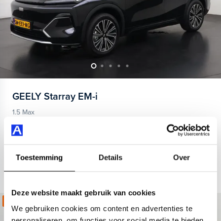
GEELY
Starray EM-i
1.5 Max
2026
16 km
Hybride benzine
Automaat
achterstoelen verwarmd
airco (automatisch)
Apple Carpl
Toestemming
Details
Over
Private lease
589,-
p.m.
Deze website maakt gebruik van cookies
Kies jouw zomerdeal!
We gebruiken cookies om content en advertenties te
personaliseren, om functies voor social media te bieden