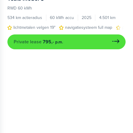
RWD 60 kWh
534 km actieradius
60 kWh accu
2025
4.501 km
lichtmetalen velgen 19"
navigatiesysteem full map
pano
Private lease
795,-
p.m.