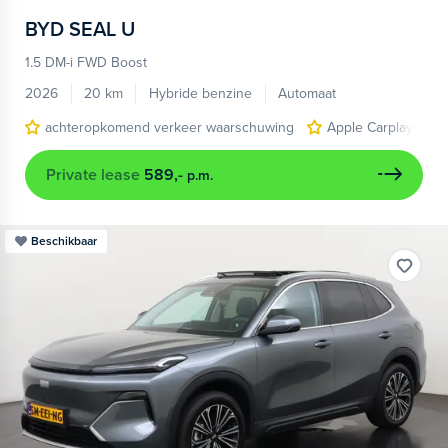
BYD
SEAL U
1.5 DM-i FWD Boost
2026
20 km
Hybride benzine
Automaat
achteropkomend verkeer waarschuwing
Apple Carplay/Andr
Private lease
589,-
p.m.
Beschikbaar