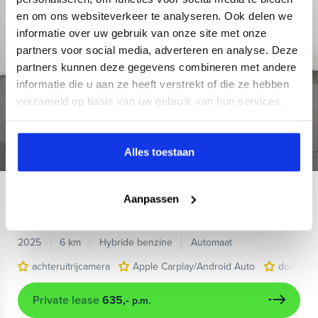
en om ons websiteverkeer te analyseren. Ook delen we
informatie over uw gebruik van onze site met onze
partners voor social media, adverteren en analyse. Deze
partners kunnen deze gegevens combineren met andere
informatie die u aan ze heeft verstrekt of die ze hebben
verzameld op basis van uw gebruik van hun services.
Alles toestaan
Peugeot
508
Aanpassen
SW 1.6 Plug-in HYbrid 180 Allure
2025
6 km
Hybride benzine
Automaat
achteruitrijcamera
Apple Carplay/Android Auto
dodehoek
Private lease
635,-
p.m.