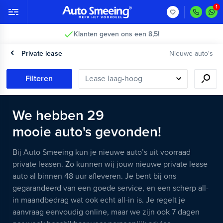
Klanten geven ons een 8,5!
Private lease
Nieuwe auto's
Filteren
We hebben
29
mooie
auto's
gevonden!
Bij Auto Smeeing kun je nieuwe auto’s uit voorraad
private leasen. Zo kunnen wij jouw nieuwe private lease
auto al binnen 48 uur afleveren. Je bent bij ons
gegarandeerd van een goede service, en een scherp all-
in maandbedrag wat ook echt all-in is. Je regelt je
aanvraag eenvoudig online, maar we zijn ook 7 dagen