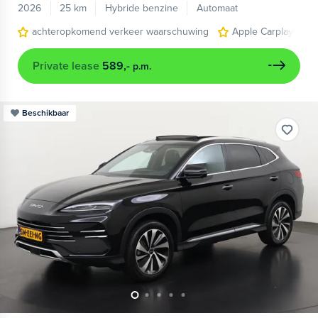
2026
25 km
Hybride benzine
Automaat
achteropkomend verkeer waarschuwing
Apple Carplay/Andr
Private lease
589,-
p.m.
Beschikbaar