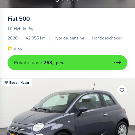
Fiat
500
1.0 Hybrid Pop
2020
42.055 km
Hybride benzine
Handgeschakeld
airco
Private lease
263,-
p.m.
Beschikbaar