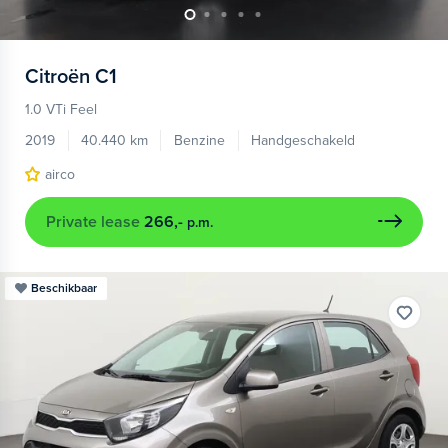
Citroën
C1
1.0 VTi Feel
2019
40.440 km
Benzine
Handgeschakeld
airco
Private lease
266,-
p.m.
Beschikbaar