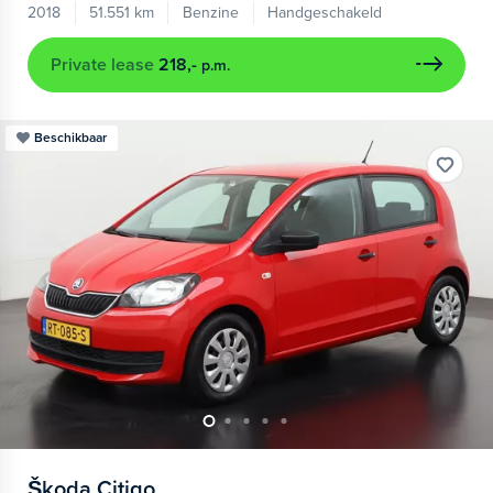
2018
51.551 km
Benzine
Handgeschakeld
Private lease
218,-
p.m.
Beschikbaar
Škoda
Citigo