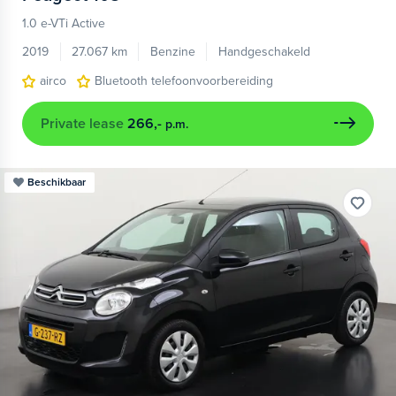
1.0 e-VTi Active
2019
27.067 km
Benzine
Handgeschakeld
airco
Bluetooth telefoonvoorbereiding
Private lease
266,-
p.m.
Beschikbaar