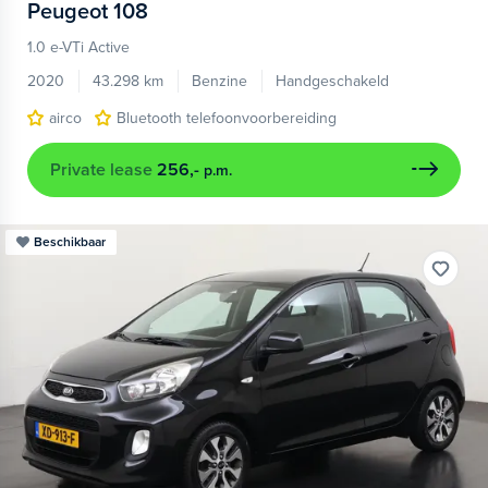
Peugeot
108
1.0 e-VTi Active
2020
43.298 km
Benzine
Handgeschakeld
airco
Bluetooth telefoonvoorbereiding
Private lease
256,-
p.m.
Beschikbaar