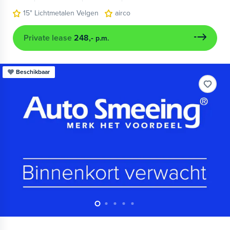
15" Lichtmetalen Velgen
airco
Private lease
248,-
p.m.
Beschikbaar