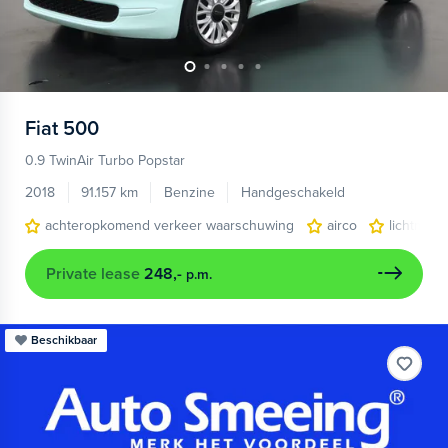
Fiat
500
0.9 TwinAir Turbo Popstar
2018
91.157 km
Benzine
Handgeschakeld
achteropkomend verkeer waarschuwing
airco
lichtmeta
Private lease
248,-
p.m.
Beschikbaar