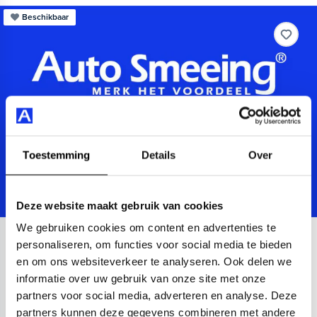
Beschikbaar
Toestemming
Details
Over
Deze website maakt gebruik van cookies
We gebruiken cookies om content en advertenties te
Volkswagen
up!
personaliseren, om functies voor social media te bieden
en om ons websiteverkeer te analyseren. Ook delen we
1.0 BMT take up!
informatie over uw gebruik van onze site met onze
2019
53.988 km
Benzine
Handgeschakeld
partners voor social media, adverteren en analyse. Deze
achteropkomend verkeer waarschuwing
airco
partners kunnen deze gegevens combineren met andere