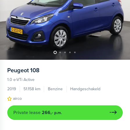
Peugeot
108
1.0 e-VTi Active
2019
51.158 km
Benzine
Handgeschakeld
airco
Private lease
266,-
p.m.