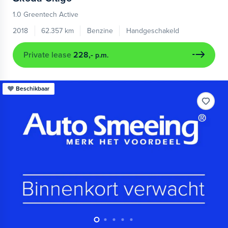
1.0 Greentech Active
2018
62.357 km
Benzine
Handgeschakeld
Private lease
228,-
p.m.
Beschikbaar