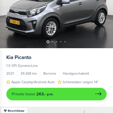
Kia
Picanto
1.0 DPi DynamicLine
2021
39.268 km
Benzine
Handgeschakeld
Apple Carplay/Android Auto
lichtmetalen velgen 14"
Private lease
263,-
p.m.
Beschikbaar