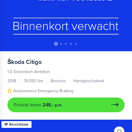
Škoda
Citigo
1.0 Greentech Ambition
2018
76.550 km
Benzine
Handgeschakeld
Autonomous Emergency Braking
Private lease
248,-
p.m.
Beschikbaar