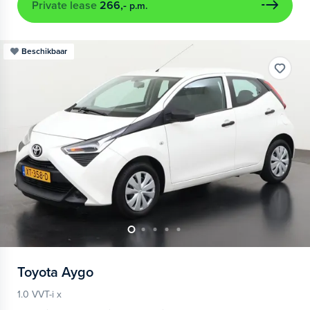
Private lease
266,-
p.m.
Beschikbaar
Toyota
Aygo
1.0 VVT-i x