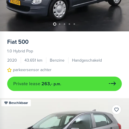
Fiat
500
1.0 Hybrid Pop
2020
43.651 km
Benzine
Handgeschakeld
parkeersensor achter
Private lease
263,-
p.m.
Beschikbaar