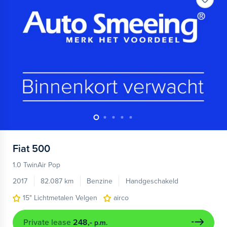
Fiat
500
1.0 TwinAir Pop
2017
82.087 km
Benzine
Handgeschakeld
15" Lichtmetalen Velgen
airco
Private lease
248,-
p.m.