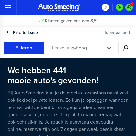
2 jaar garantie >
Private lease
Totaal aanbod
Filteren
We hebben
441
mooie
auto's
gevonden!
Bij Auto Smeeing kun je de mooiste occasions naast vast
ook flexibel private leasen. Zo kun je opzeggen wanneer
je maar wilt! Je bent bij ons gegarandeerd van een
goede service, en een scherp all-in maandbedrag wat
ook echt all-in is. Je regelt je aanvraag eenvoudig
online, maar we zijn ook 7 dagen per week beschikbaar