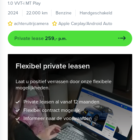
1.0 VVT-i MT Play
2024
22.000 km
Benzine
Handgeschakeld
achteruitrijcamera
Apple Carplay/Android Auto
Private lease
259,-
p.m.
Flexibel private leasen
Laat u positief verrassen door onze flexibele
mogelijkheden.
Private leasen al vanaf 12 maanden
Flexibel contract mogelijk
Informeer naar de voorwaarden