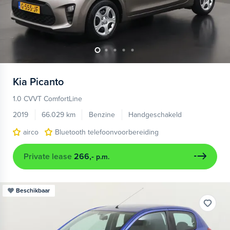
Kia
Picanto
1.0 CVVT ComfortLine
2019
66.029 km
Benzine
Handgeschakeld
airco
Bluetooth telefoonvoorbereiding
Private lease
266,-
p.m.
Beschikbaar