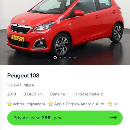
Peugeot
108
1.0 e-VTi Allure
2018
83.480 km
Benzine
Handgeschakeld
achteruitrijcamera
Apple Carplay/Android Auto
electroni
Private lease
258,-
p.m.