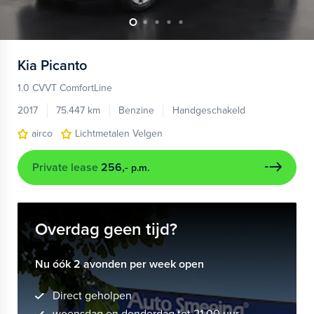
Kia
Picanto
1.0 CVVT ComfortLine
2017
75.447 km
Benzine
Handgeschakeld
airco
Lichtmetalen Velgen
Private lease
256,-
p.m.
Overdag geen tijd?
Nu óók 2 avonden per week open
Direct geholpen