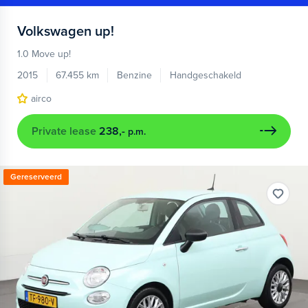
Volkswagen
up!
1.0 Move up!
2015
67.455 km
Benzine
Handgeschakeld
airco
Private lease
238,-
p.m.
Gereserveerd