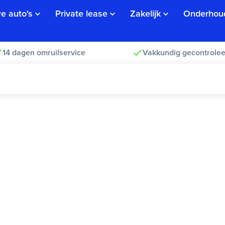
e auto's
Private lease
Zakelijk
Onderhou
14 dagen omruilservice
Vakkundig gecontrolee