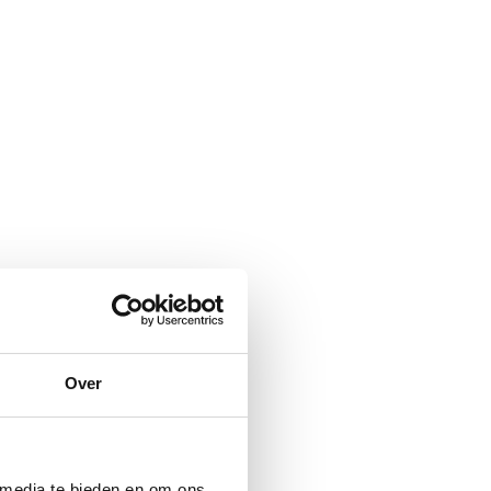
Over
 media te bieden en om ons