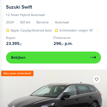
Suzuki
Swift
1.2 Smart Hybrid Automaat
2024
921 km
Benzine
Automaat
Apple Carplay/Android Auto
lichtmetalen velgen 16"
nav
Kopen
Financieren
23.395,-
296,-
p.m.
Bekijken
Kies jouw zomerdeal!