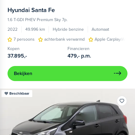
Hyundai
Santa Fe
1.6 T-GDI PHEV Premium Sky 7p.
2022
49.996 km
Hybride benzine
Automaat
7 persoons
achterbank verwarmd
Apple Carplay/Androi
Kopen
Financieren
37.895,-
479,-
p.m.
Bekijken
Beschikbaar