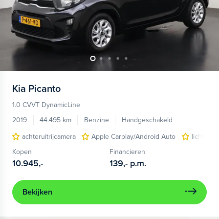
Kia
Picanto
1.0 CVVT DynamicLine
2019
44.495 km
Benzine
Handgeschakeld
achteruitrijcamera
Apple Carplay/Android Auto
lichtmeta
Kopen
Financieren
10.945,-
139,-
p.m.
Bekijken