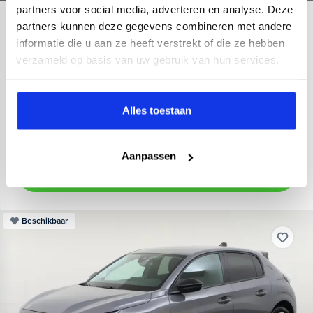
partners voor social media, adverteren en analyse. Deze
Kia
Xceed
partners kunnen deze gegevens combineren met andere
informatie die u aan ze heeft verstrekt of die ze hebben
1.6 GDi PHEV DynamicPlusLine
verzameld op basis van uw gebruik van hun services.
2022
57.896 km
Hybride benzine
Automaat
achteruitrijcamera
Apple Carplay/Android Auto
cruise c
Alles toestaan
Kopen
Financieren
21.395,-
270,-
p.m.
Aanpassen
Bekijken
Beschikbaar