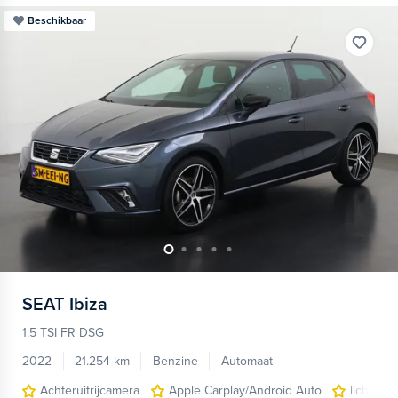
Beschikbaar
SEAT
Ibiza
1.5 TSI FR DSG
2022
21.254 km
Benzine
Automaat
Achteruitrijcamera
Apple Carplay/Android Auto
lichtmet