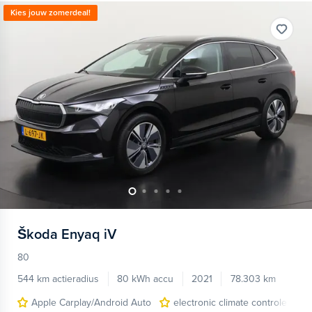
Kies jouw zomerdeal!
Škoda
Enyaq iV
80
544 km actieradius
80 kWh accu
2021
78.303 km
Apple Carplay/Android Auto
electronic climate controle