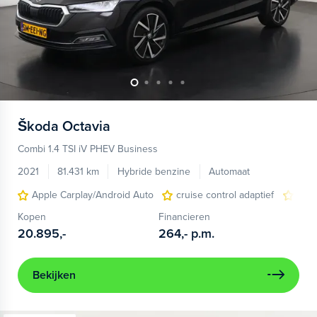
Škoda
Octavia
Combi 1.4 TSI iV PHEV Business
2021
81.431 km
Hybride benzine
Automaat
Apple Carplay/Android Auto
cruise control adaptief
dode
Kopen
Financieren
20.895,-
264,-
p.m.
Bekijken