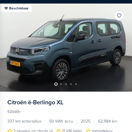
Beschikbaar
Citroën
ë-Berlingo XL
50kWh
337 km actieradius
50 kWh accu
2025
62.984 km
2 stoelen op derde rij
11 kW lader
metaalkleur