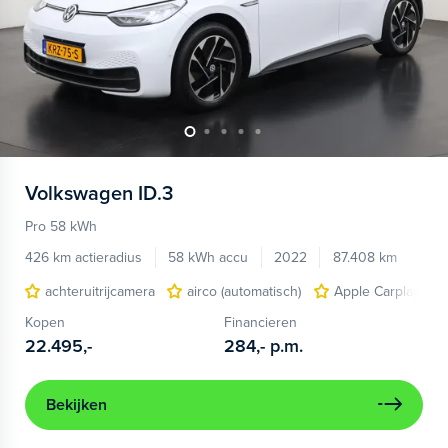
Volkswagen
ID.3
Pro 58 kWh
426 km actieradius
58 kWh accu
2022
87.408 km
achteruitrijcamera
airco (automatisch)
Apple Carplay/And
Kopen
Financieren
22.495,-
284,-
p.m.
Bekijken