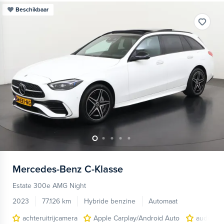
Beschikbaar
Mercedes-Benz
C-Klasse
Estate 300e AMG Night
2023
77.126 km
Hybride benzine
Automaat
achteruitrijcamera
Apple Carplay/Android Auto
audio inst