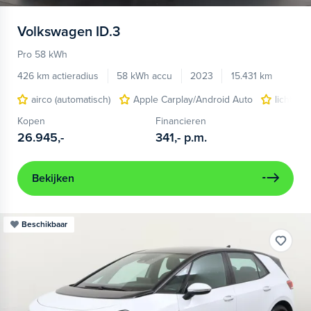
Volkswagen
ID.3
Pro 58 kWh
426 km actieradius
58 kWh accu
2023
15.431 km
airco (automatisch)
Apple Carplay/Android Auto
lichtmet
Kopen
Financieren
26.945,-
341,-
p.m.
Bekijken
Beschikbaar