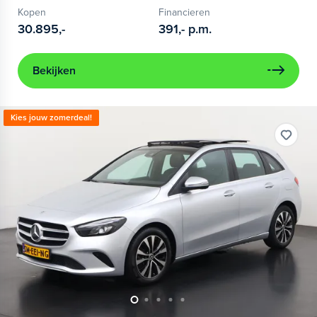
Kopen
Financieren
30.895,-
391,-
p.m.
Bekijken
Kies jouw zomerdeal!