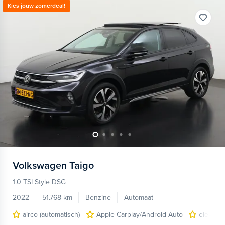
Kies jouw zomerdeal!
Volkswagen
Taigo
1.0 TSI Style DSG
2022
51.768 km
Benzine
Automaat
airco (automatisch)
Apple Carplay/Android Auto
elektri