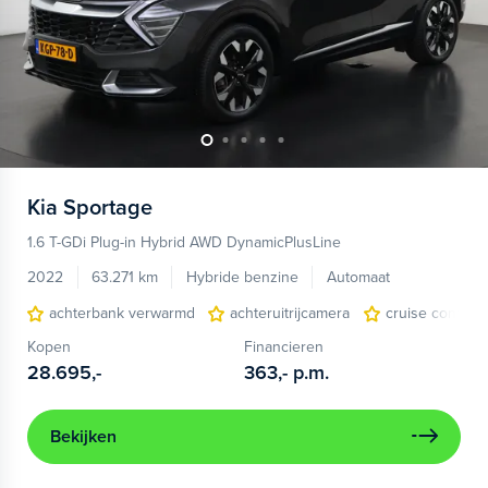
Kia
Sportage
1.6 T-GDi Plug-in Hybrid AWD DynamicPlusLine
2022
63.271 km
Hybride benzine
Automaat
achterbank verwarmd
achteruitrijcamera
cruise control
Kopen
Financieren
28.695,-
363,-
p.m.
Bekijken