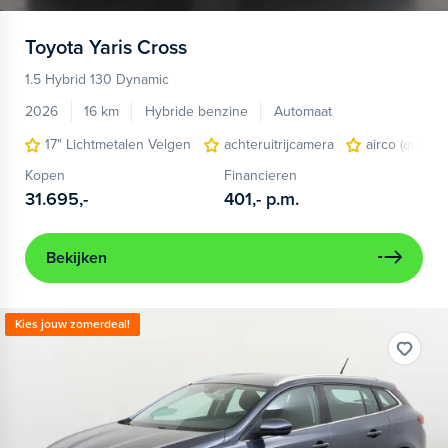
Toyota
Yaris Cross
1.5 Hybrid 130 Dynamic
2026
16 km
Hybride benzine
Automaat
17" Lichtmetalen Velgen
achteruitrijcamera
airco (automa
Kopen
Financieren
31.695,-
401,-
p.m.
Bekijken
Kies jouw zomerdeal!