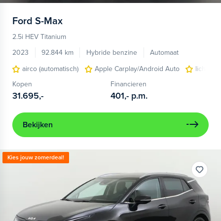
Ford
S-Max
2.5i HEV Titanium
2023
92.844 km
Hybride benzine
Automaat
airco (automatisch)
Apple Carplay/Android Auto
lichtmet
Kopen
Financieren
31.695,-
401,-
p.m.
Bekijken
Kies jouw zomerdeal!