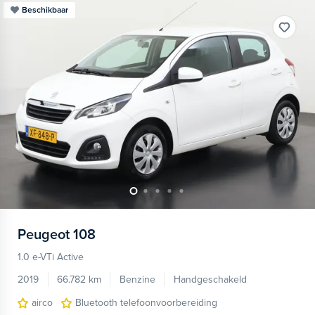
Beschikbaar
Peugeot
108
1.0 e-VTi Active
2019
66.782 km
Benzine
Handgeschakeld
airco
Bluetooth telefoonvoorbereiding