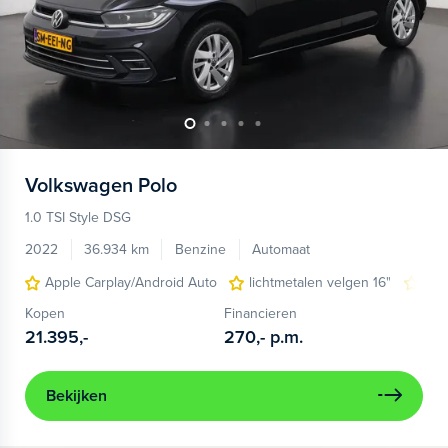
Volkswagen
Polo
1.0 TSI Style DSG
2022
36.934 km
Benzine
Automaat
Apple Carplay/Android Auto
lichtmetalen velgen 16"
nav
Kopen
Financieren
21.395,-
270,-
p.m.
Bekijken