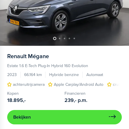
Renault
Mégane
Estate 1.6 E-Tech Plug-In Hybrid 160 Evolution
2023
66.164 km
Hybride benzine
Automaat
achteruitrijcamera
Apple Carplay/Android Auto
cruise co
Kopen
Financieren
18.895,-
239,-
p.m.
Bekijken