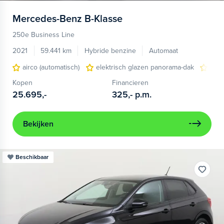
Mercedes-Benz
B-Klasse
250e Business Line
2021
59.441 km
Hybride benzine
Automaat
airco (automatisch)
elektrisch glazen panorama-dak
kuns
Kopen
Financieren
25.695,-
325,-
p.m.
Bekijken
Beschikbaar