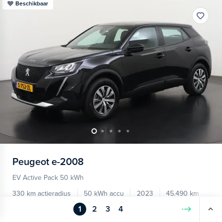
Beschikbaar
Peugeot
e-2008
EV Active Pack 50 kWh
330 km actieradius
50 kWh accu
2023
45.490 km
1
2
3
4
Volgende
Apple Carplay/Android Auto
parkeersensor achter
War