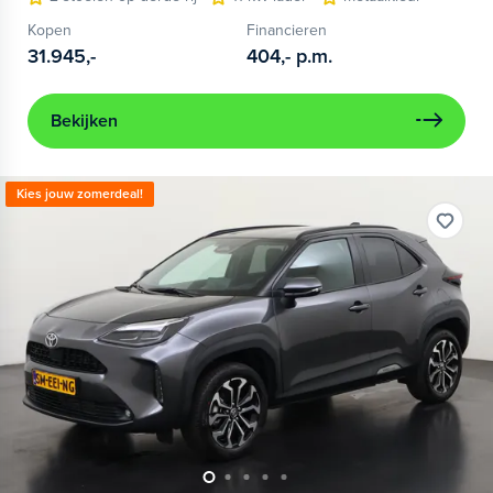
Kopen
Financieren
31.945,-
404,-
p.m.
Bekijken
Kies jouw zomerdeal!