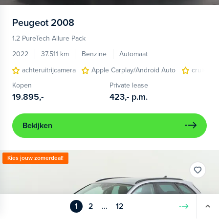
Peugeot
2008
1.2 PureTech Allure Pack
2022
37.511 km
Benzine
Automaat
achteruitrijcamera
Apple Carplay/Android Auto
cruise co
Kopen
Private lease
19.895,-
423,-
p.m.
Bekijken
Kies jouw zomerdeal!
1
2
...
12
Volgende