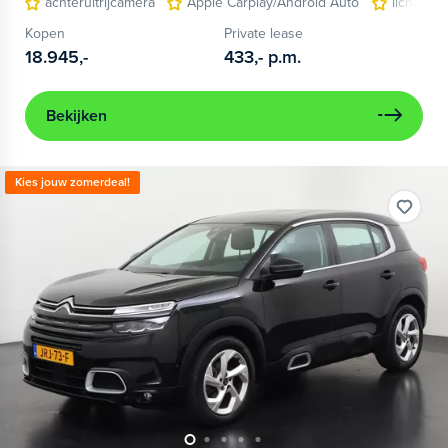
achteruitrijcamera
Apple Carplay/Android Auto
lichtmeta
Kopen
Private lease
18.945,-
433,-
p.m.
Bekijken
Kies jouw zomerdeal!