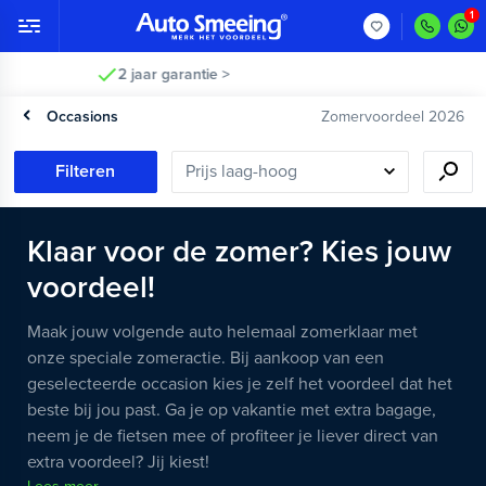
2 jaar garantie >
Occasions
Zomervoordeel 2026
Filteren
Klaar voor de zomer? Kies jouw
voordeel!
Maak jouw volgende auto helemaal zomerklaar met
onze speciale zomeractie. Bij aankoop van een
geselecteerde occasion kies je zelf het voordeel dat het
beste bij jou past. Ga je op vakantie met extra bagage,
neem je de fietsen mee of profiteer je liever direct van
extra voordeel? Jij kiest!