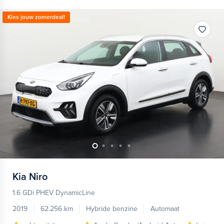
Kies jouw zomerdeal!
Kia
Niro
1.6 GDi PHEV DynamicLine
2019
62.256 km
Hybride benzine
Automaat