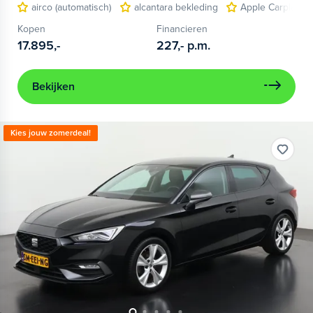
airco (automatisch)
alcantara bekleding
Apple Carplay/A
Kopen
Financieren
17.895,-
227,-
p.m.
Bekijken
Kies jouw zomerdeal!