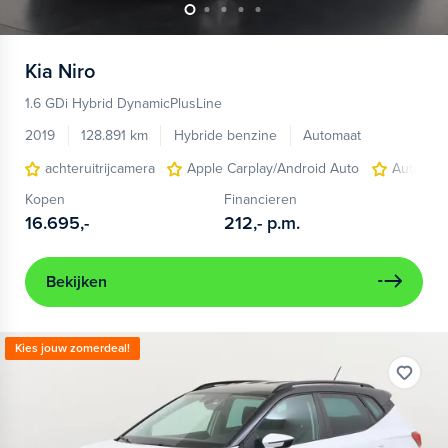
Kia
Niro
1.6 GDi Hybrid DynamicPlusLine
2019
128.891 km
Hybride benzine
Automaat
achteruitrijcamera
Apple Carplay/Android Auto
Autonom
Kopen
Financieren
16.695,-
212,-
p.m.
Bekijken
Kies jouw zomerdeal!