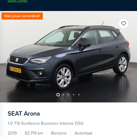
Lees meer
Kies jouw zomerdeal!
SEAT
Arona
1.0 TSI Xcellence Business Intense DSG
2019
82.719 km
Benzine
Automaat