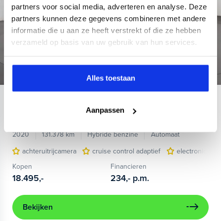
partners voor social media, adverteren en analyse. Deze
partners kunnen deze gegevens combineren met andere
informatie die u aan ze heeft verstrekt of die ze hebben
verzameld op basis van uw gebruik van hun services.
Alles toestaan
Volkswagen
Passat
Aanpassen
Variant 1.4 TSI PHEV GTE Business
2020
131.378 km
Hybride benzine
Automaat
achteruitrijcamera
cruise control adaptief
electronic cli
Kopen
Financieren
18.495,-
234,-
p.m.
Bekijken