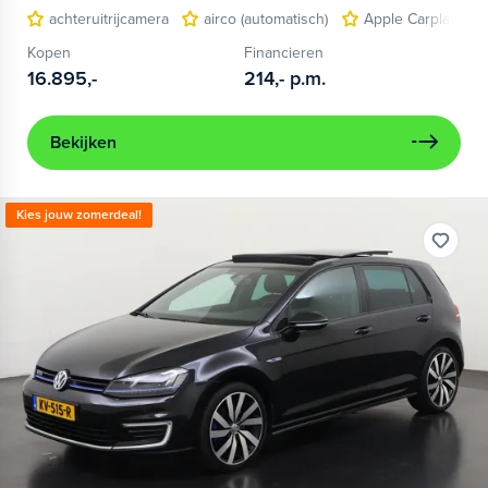
achteruitrijcamera
airco (automatisch)
Apple Carplay/And
Kopen
Financieren
16.895,-
214,-
p.m.
Bekijken
Kies jouw zomerdeal!