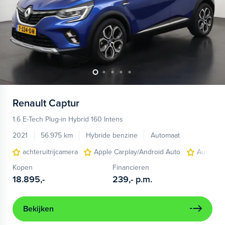
Renault
Captur
1.6 E-Tech Plug-in Hybrid 160 Intens
2021
56.975 km
Hybride benzine
Automaat
achteruitrijcamera
Apple Carplay/Android Auto
Autonom
Kopen
Financieren
18.895,-
239,-
p.m.
Bekijken