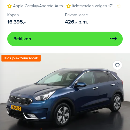
Apple Carplay/Android Auto
lichtmetalen velgen 17"
nav
Kopen
Private lease
16.395,-
426,-
p.m.
Bekijken
Kies jouw zomerdeal!