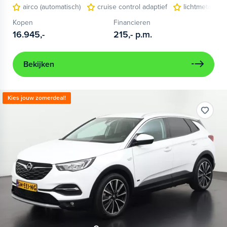
airco (automatisch)
cruise control adaptief
lichtmetalen 
Kopen
Financieren
16.945,-
215,-
p.m.
Bekijken
Kies jouw zomerdeal!