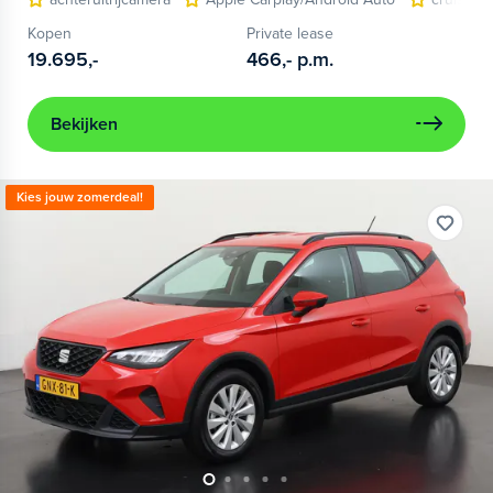
Kopen
Private lease
19.695,-
466,-
p.m.
Bekijken
Kies jouw zomerdeal!