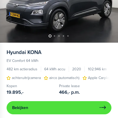
Hyundai
KONA
EV Comfort 64 kWh
482 km actieradius
64 kWh accu
2020
102.946 km
achteruitrijcamera
airco (automatisch)
Apple Carplay/And
Kopen
Private lease
19.895,-
466,-
p.m.
Bekijken