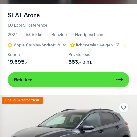
SEAT
Arona
1.0 EcoTSI Reference
2024
5.059 km
Benzine
Handgeschakeld
Apple Carplay/Android Auto
lichtmetalen velgen 16"
par
Kopen
Private lease
19.695,-
363,-
p.m.
Bekijken
Kies jouw zomerdeal!