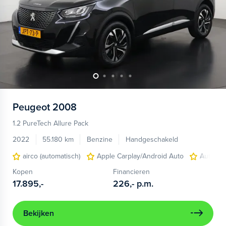
Peugeot
2008
1.2 PureTech Allure Pack
2022
55.180 km
Benzine
Handgeschakeld
airco (automatisch)
Apple Carplay/Android Auto
Autonom
Kopen
Financieren
17.895,-
226,-
p.m.
Bekijken