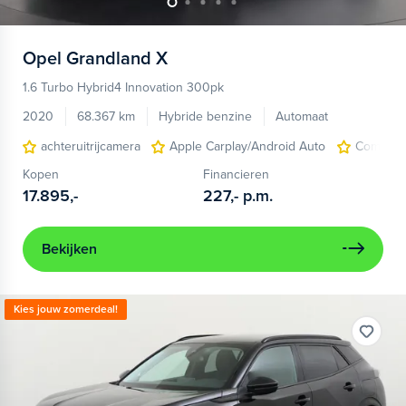
Opel
Grandland X
1.6 Turbo Hybrid4 Innovation 300pk
2020
68.367 km
Hybride benzine
Automaat
achteruitrijcamera
Apple Carplay/Android Auto
Comfort-
Kopen
Financieren
17.895,-
227,-
p.m.
Bekijken
Kies jouw zomerdeal!