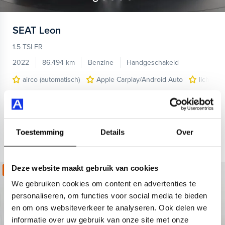
SEAT
Leon
1.5 TSI FR
2022
86.494 km
Benzine
Handgeschakeld
airco (automatisch)
Apple Carplay/Android Auto
lichtmet
Kopen
Private lease
18.495,-
436,-
p.m.
Toestemming
Details
Over
Bekijken
Deze website maakt gebruik van cookies
Kies jouw zomerdeal!
We gebruiken cookies om content en advertenties te
personaliseren, om functies voor social media te bieden
en om ons websiteverkeer te analyseren. Ook delen we
informatie over uw gebruik van onze site met onze