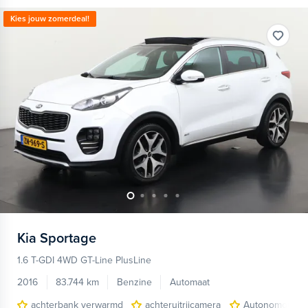
Kies jouw zomerdeal!
Kia
Sportage
1.6 T-GDI 4WD GT-Line PlusLine
2016
83.744 km
Benzine
Automaat
achterbank verwarmd
achteruitrijcamera
Autonomous E