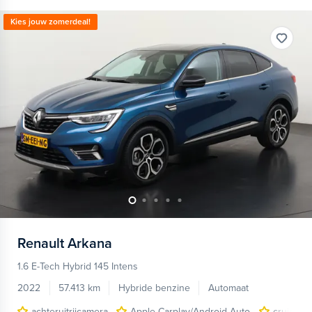
Kies jouw zomerdeal!
Renault
Arkana
1.6 E-Tech Hybrid 145 Intens
2022
57.413 km
Hybride benzine
Automaat
achteruitrijcamera
Apple Carplay/Android Auto
cruise co