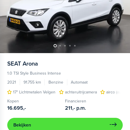
SEAT
Arona
1.0 TSI Style Business Intense
2021
91.755 km
Benzine
Automaat
17" Lichtmetalen Velgen
achteruitrijcamera
airco (automa
Kopen
Financieren
16.695,-
211,-
p.m.
Bekijken