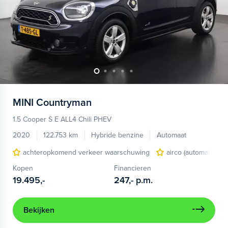
MINI
Countryman
1.5 Cooper S E ALL4 Chili PHEV
2020
122.753 km
Hybride benzine
Automaat
achteropkomend verkeer waarschuwing
airco (automatisch)
Kopen
Financieren
19.495,-
247,-
p.m.
Bekijken