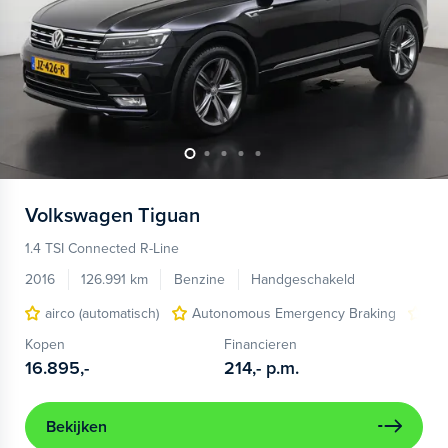
Volkswagen
Tiguan
1.4 TSI Connected R-Line
2016
126.991 km
Benzine
Handgeschakeld
airco (automatisch)
Autonomous Emergency Braking
cru
Kopen
Financieren
16.895,-
214,-
p.m.
Bekijken