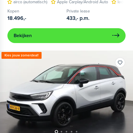
airco (automatisch)
Apple Carplay/Android Auto
lederen/
Kopen
Private lease
18.496,-
433,-
p.m.
Bekijken
Kies jouw zomerdeal!