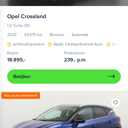
Opel
Crossland
1.2 Turbo GS
2023
33.675 km
Benzine
Automaat
achteruitrijcamera
Apple Carplay/Android Auto
cruise co
Kopen
Financieren
18.895,-
239,-
p.m.
Bekijken
Kies jouw zomerdeal!