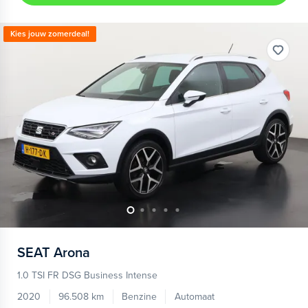
Kies jouw zomerdeal!
SEAT
Arona
1.0 TSI FR DSG Business Intense
2020
96.508 km
Benzine
Automaat