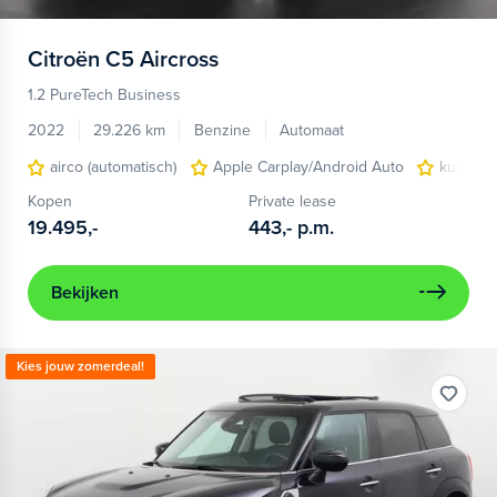
Citroën
C5 Aircross
1.2 PureTech Business
2022
29.226 km
Benzine
Automaat
airco (automatisch)
Apple Carplay/Android Auto
kunstled
Kopen
Private lease
19.495,-
443,-
p.m.
Bekijken
Kies jouw zomerdeal!