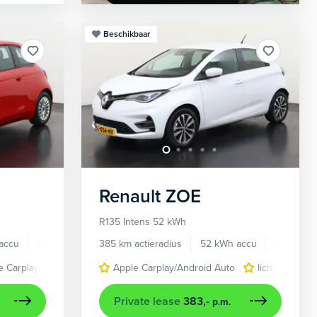
Beschikbaar
Renault
ZOE
R135 Intens 52 kWh
accu
2026
9 km
385 km actieradius
52 kWh accu
2021
Braking
e Carplay/Android Auto
cruise control
Apple Carplay/Android Auto
kleur rood
navigatiesysteem full map
navigatiesysteem full map
lichtmetalen 
rijstrook
Private lease
383,-
p.m.