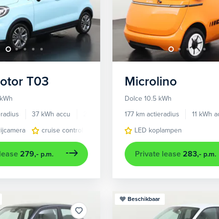
otor
T03
Microlino
 kWh
Dolce 10.5 kWh
radius
37 kWh accu
2026
698 km
177 km actieradius
11 kWh a
rijcamera
cruise control adaptief
dodehoek detectie
LED koplampen
navigat
 lease
279,-
Private lease
283,-
p.m.
p.m.
Beschikbaar