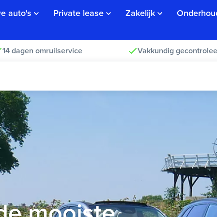
e auto's
Private lease
Zakelijk
Onderhou
14 dagen omruilservice
Vakkundig gecontrolee
 de mooiste