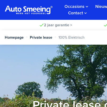
Occasions
Nieuw
Contact
2 jaar garantie >
Homepage
Private lease
100% Elektrisch
Private lease