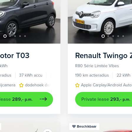
otor
T03
Renault
Twingo Z
 kWh
R80 Série Limitée Vibes
radius
37 kWh accu
2026
25 km
190 km actieradius
22 kWh 
rijcamera
dodehoek detectie
lichtmetalen velgen 15"
Apple Carplay/Android Auto
naviga
 lease
289,-
Private lease
293,-
p.m.
p.m.
Beschikbaar