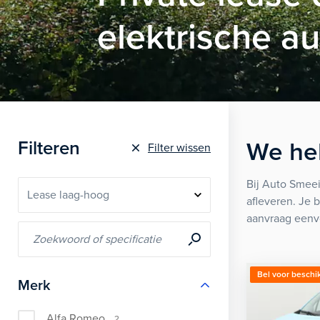
elektrische au
Filteren
We he
Filter wissen
Bij Auto Smeei
afleveren. Je 
aanvraag eenvo
Bel voor beschi
Merk
Alfa Romeo
2