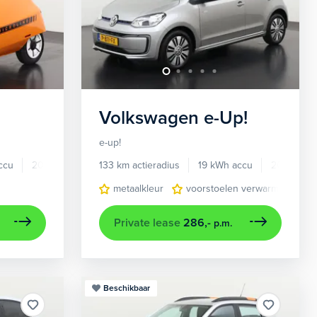
Volkswagen
e-Up!
e-up!
ccu
2025
985 km
133 km actieradius
19 kWh accu
2018
5
ie online
panoramadak
metaalkleur
volledig digitaal instrumentenpaneel
voorstoelen verwarmd
Private lease
286,-
p.m.
Beschikbaar