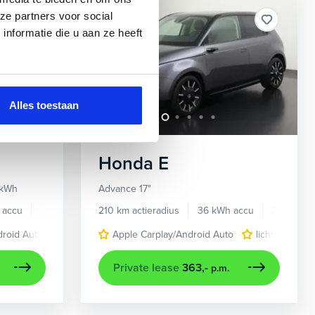
Beschikbaar
ze partners voor social
nformatie die u aan ze heeft
Alles toestaan
Honda
E
 kWh
Advance 17"
 accu
2022
55.573 km
210 km actieradius
36 kWh accu
2021
droid Auto
lichtmetalen velgen 17"
Apple Carplay/Android Auto
navigatiesysteem full map
lichtmetalen 
Private lease
363,-
p.m.