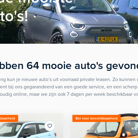
to's!
bben
64
mooie
auto's
gevon
ng kun je nieuwe auto’s uit voorraad private leasen. Zo kunnen 
bent bij ons gegarandeerd van een goede service, en een scherp a
udig online, maar we zijn ook 7 dagen per week beschikbaar voo
kbaarheid
Bel voor beschikbaarheid