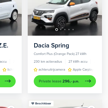
.E.
Dacia
Spring
Comfort Plus (Orange Pack) 27 kWh
accu
2021
16.799 km
230 km actieradius
27 kWh accu
2022
tie online
lichtmetalen velgen 16"
panoramadak
achteruitrijcamera
volledig digitaal instrumentenpaneel
navigatiesysteem
Apple Carplay/Android
stof/kunstleder
Private lease
296,-
p.m.
Beschikbaar