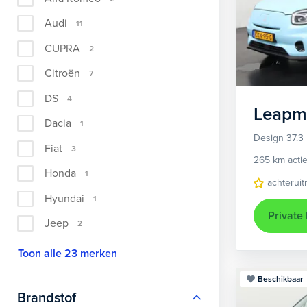
Audi
11
CUPRA
2
Citroën
7
DS
4
Leapm
Dacia
1
Design 37.3
Fiat
3
265 km actie
Honda
1
achteruit
Hyundai
1
Private
Jeep
2
Toon alle 23 merken
Beschikbaar
Brandstof