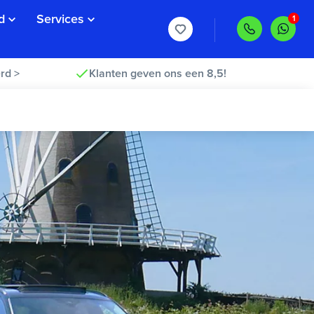
d
Services
rd >
Klanten geven ons een 8,5!