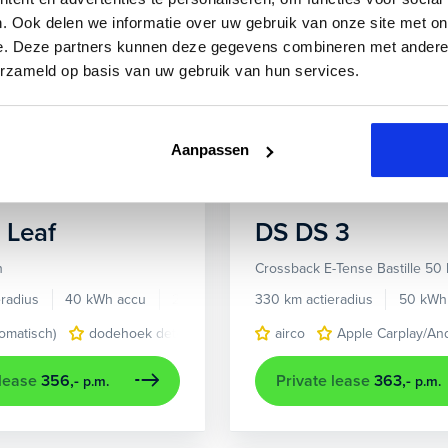
Beschikbaar
. Ook delen we informatie over uw gebruik van onze site met on
e. Deze partners kunnen deze gegevens combineren met andere i
erzameld op basis van uw gebruik van hun services.
Aanpassen
Leaf
DS
DS 3
h
Crossback E-Tense Bastille 50
radius
40 kWh accu
2020
113.773 km
330 km actieradius
50 kWh
tomatisch)
dodehoek detectie
airco
Apple Carplay/An
 lease
356,-
Private lease
363,-
p.m.
p.m.