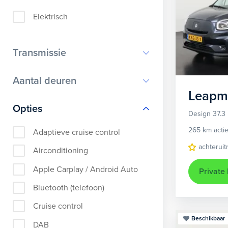
Elektrisch
Transmissie
Automaat
Aantal deuren
Leapm
1
Opties
Design 37.3
2
265 km actie
Adaptieve cruise control
3
achteruit
Airconditioning
5
Apple Carplay / Android Auto
Private
Bluetooth (telefoon)
Cruise control
Beschikbaar
DAB