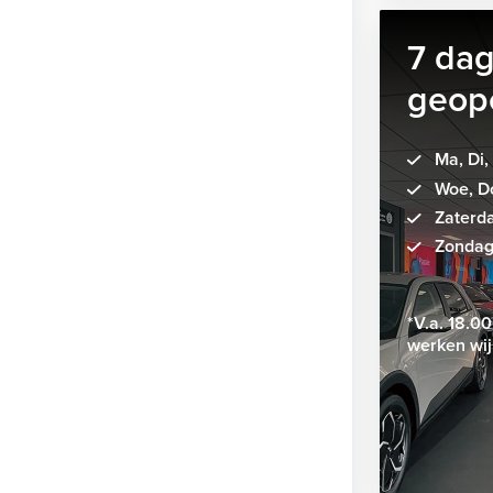
7 da
geop
Ma, Di,
Woe, Do
Zaterda
Zondag:
*V.a. 18.0
werken wij