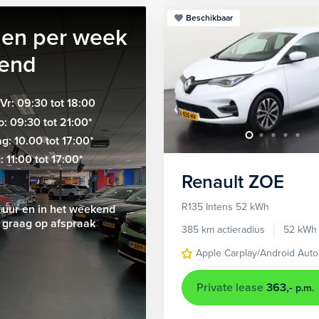
Beschikbaar
gen per week
end
 Vr: 09:30 tot 18:00
: 09:30 tot 21:00*
g: 10.00 tot 17:00*
 11:00 tot 17:00*
Renault
ZOE
R135 Intens 52 kWh
0 uur en in het weekend
 graag op afspraak
385 km actieradius
52 kWh
Apple Carplay/Android Auto
Private lease
363,-
p.m.