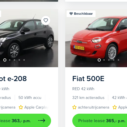
Beschikbaar
ot
e-208
Fiat
500E
0 kWh
RED 42 kWh
radius
50 kWh accu
2020
58.703 km
321 km actieradius
42 kWh 
rijcamera
Apple Carplay/Android Auto
achteruitrijcamera
Autonomous Emergency 
Appl
 lease
363,-
Private lease
365,-
p.m.
p.m.