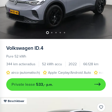
Volkswagen
ID.4
Pure 52 kWh
344 km actieradius
52 kWh accu
2022
66.128 km
airco (automatisch)
Apple Carplay/Android Auto
navigat
Private lease
533,-
p.m.
Beschikbaar