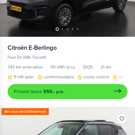
Citroën
E-Berlingo
Feel 50 kWh Facelift
343 km actieradius
50 kWh accu
2025
21 km
11 kW lader
comfortstoel(en)
cruise control
metaalkl
Private lease
555,-
p.m.
Bel voor beschikbaarheid