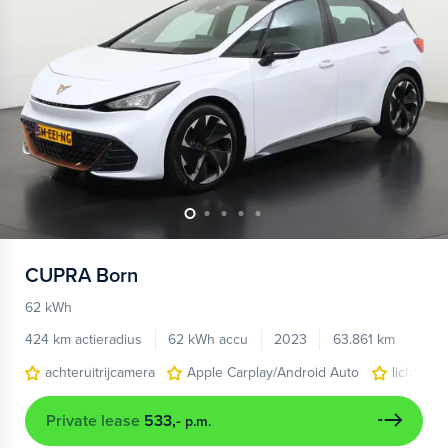
CUPRA
Born
62 kWh
424 km actieradius
62 kWh accu
2023
63.861 km
achteruitrijcamera
Apple Carplay/Android Auto
lichtmeta
Private lease
533,-
p.m.