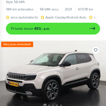
Style 58 kWh
384 km actieradius
58 kWh accu
2021
67.078 km
airco (automatisch)
Apple Carplay/Android Auto
lichtmet
Private lease
493,-
p.m.
Kies jouw zomerdeal!