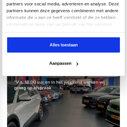
Private lease
533,-
p.m.
partners voor social media, adverteren en analyse. Deze
partners kunnen deze gegevens combineren met andere
informatie die u aan ze heeft verstrekt of die ze hebben
verzameld op basis van uw gebruik van hun services.
7 dagen per week geopend
Ma, Di, Vr: 09:30 tot 18:00
Alles toestaan
Woe, Do: 09:30 tot 21:00*
Zaterdag: 10.00 tot 17:00*
Zondag: 11:00 tot 17:00*
Aanpassen
*V.a. 18.00 uur en in het weekend werken wij
graag op afspraak