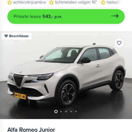
achteruitrijcamera
lichtmetalen velgen 16"
metaalkleur
Private lease
543,-
p.m.
Beschikbaar
Alfa Romeo
Junior