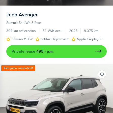
Jeep
Avenger
Summit 54 kWh 3 fase
394 km actieradius
54 kWh accu
2025
9.075 km
3 fasen 11 KW
achteruitrijcamera
Apple Carplay/Android
Private lease
495,-
p.m.
Kies jouw zomerdeal!