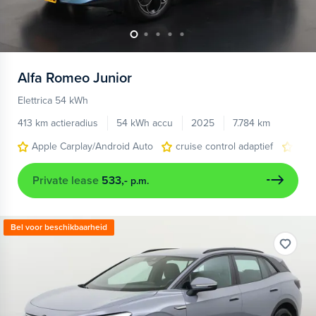
Alfa Romeo
Junior
Elettrica 54 kWh
413 km actieradius
54 kWh accu
2025
7.784 km
Apple Carplay/Android Auto
cruise control adaptief
LED
Private lease
533,-
p.m.
Bel voor beschikbaarheid