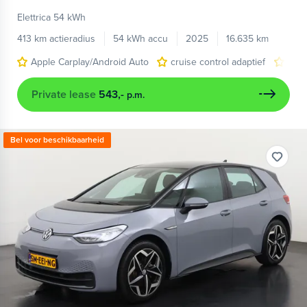
Elettrica 54 kWh
413 km actieradius
54 kWh accu
2025
16.635 km
Apple Carplay/Android Auto
cruise control adaptief
LED
Private lease
543,-
p.m.
Bel voor beschikbaarheid