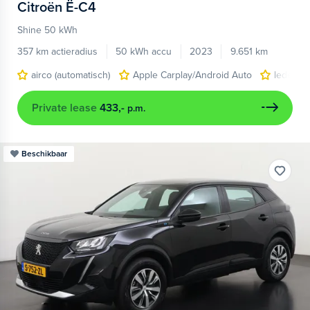
Citroën
Ë-C4
Shine 50 kWh
357 km actieradius
50 kWh accu
2023
9.651 km
airco (automatisch)
Apple Carplay/Android Auto
lederen/
Private lease
433,-
p.m.
Beschikbaar