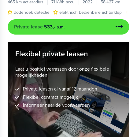
465 km actieradius
71 kWh accu
2022
58.427 km
dodehoek detectie
elektrisch bedienbare achterklep
na
Private lease
533,-
p.m.
Flexibel private leasen
Laat u positief verrassen door onze flexibele
mogelijkheden.
Private leasen al vanaf 12 maanden
Flexibel contract mogelijk
Informeer naar de voorwaarden