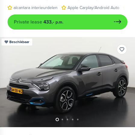
alcantara interieurdelen
Apple Carplay/Android Auto
hea
Private lease
433,-
p.m.
Beschikbaar