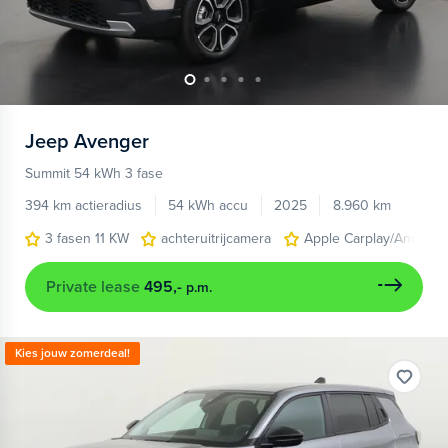
Jeep
Avenger
Summit 54 kWh 3 fase
394 km actieradius
54 kWh accu
2025
8.960 km
3 fasen 11 KW
achteruitrijcamera
Apple Carplay/Android
Private lease
495,-
p.m.
Kies jouw zomerdeal!