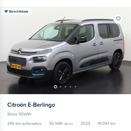
Beschikbaar
Citroën
E-Berlingo
Shine 50kWh
245 km actieradius
50 kWh accu
2023
41.047 km