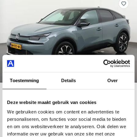
Toestemming
Details
Over
Citroën
Ë-C4
Deze website maakt gebruik van cookies
Max Extended Range 54 kWh | Facelift |
We gebruiken cookies om content en advertenties te
420 km actieradius
54 kWh accu
2025
13.899 km
personaliseren, om functies voor social media te bieden
achteropkomend verkeer waarschuwing
achteruitrijcamera
en om ons websiteverkeer te analyseren. Ook delen we
informatie over uw gebruik van onze site met onze