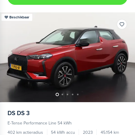
Beschikbaar
DS
DS 3
E-Tense Performance Line 54 kWh
402 km actieradius
54 kWh accu
2023
45.154 km