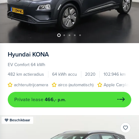
Hyundai
KONA
EV Comfort 64 kWh
482 km actieradius
64 kWh accu
2020
102.946 km
achteruitrijcamera
airco (automatisch)
Apple Carplay/And
Private lease
466,-
p.m.
Beschikbaar