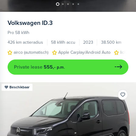
Volkswagen
ID.3
Pro 58 kWh
426 km actieradius
58 kWh accu
2023
38.500 km
airco (automatisch)
Apple Carplay/Android Auto
lichtmet
Private lease
555,-
p.m.
Beschikbaar