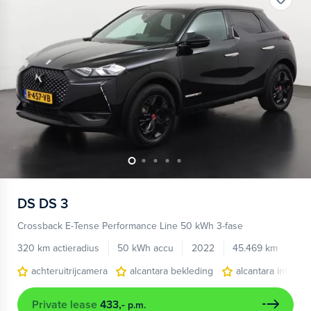
DS
DS 3
Crossback E-Tense Performance Line 50 kWh 3-fase
320 km actieradius
50 kWh accu
2022
45.469 km
achteruitrijcamera
alcantara bekleding
alcantara interie
Private lease
433,-
p.m.