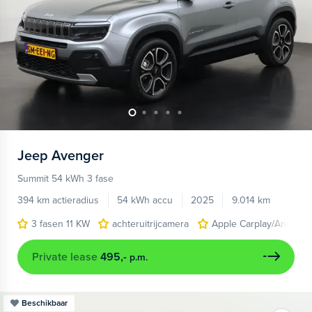
Jeep
Avenger
Summit 54 kWh 3 fase
394 km actieradius
54 kWh accu
2025
9.014 km
3 fasen 11 KW
achteruitrijcamera
Apple Carplay/Android
Private lease
495,-
p.m.
Beschikbaar