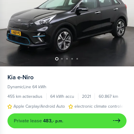
Kia
e-Niro
DynamicLine 64 kWh
455 km actieradius
64 kWh accu
2021
60.867 km
Apple Carplay/Android Auto
electronic climate controle
Private lease
483,-
p.m.