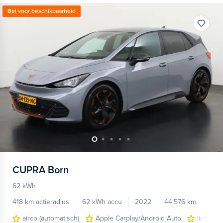
Bel voor beschikbaarheid
CUPRA
Born
62 kWh
418 km actieradius
62 kWh accu
2022
44.576 km
airco (automatisch)
Apple Carplay/Android Auto
lichtmet