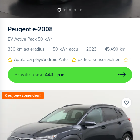
Peugeot
e-2008
EV Active Pack 50 kWh
330 km actieradius
50 kWh accu
2023
45.490 km
Apple Carplay/Android Auto
parkeersensor achter
War
Private lease
443,-
p.m.
Kies jouw zomerdeal!