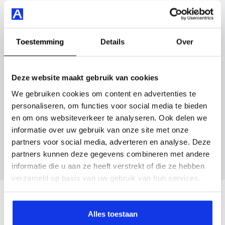
Vul hier je gegevens in en vergeet niet foto's van je
Je koopt hem voor € 20.895,- maar je kan deze
inruilauto mee te sturen.
Volkswagen Polo ook bij ons financieren of leasen.
Toestemming
Details
Over
Kenteken huidige auto
Kilometerstand (bij benadering)
Maak snel een afspraak in de showroom of bestel hem
direct online.
Deze website maakt gebruik van cookies
We gebruiken cookies om content en advertenties te
Inruilvoorstel aanvragen
personaliseren, om functies voor social media te bieden
en om ons websiteverkeer te analyseren. Ook delen we
informatie over uw gebruik van onze site met onze
Wanneer je foto’s meestuurt ontvang je op
partners voor social media, adverteren en analyse. Deze
maandag tot en met vrijdag binnen enkele uren
partners kunnen deze gegevens combineren met andere
een voorstel.
informatie die u aan ze heeft verstrekt of die ze hebben
verzameld op basis van uw gebruik van hun services.
Veelgestelde vragen
Alles toestaan
Wanneer kan ik een proefrit maken?