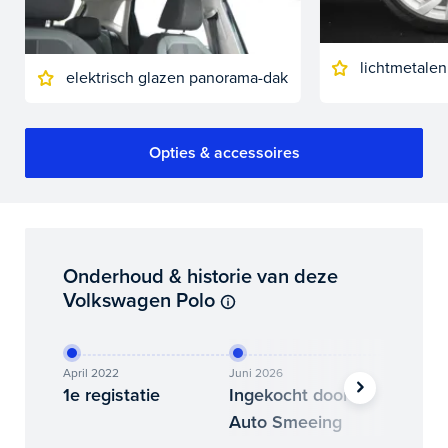
lichtmetalen
elektrisch glazen panorama-dak
Opties & accessoires
Onderhoud & historie van deze
Volkswagen Polo
April 2022
Juni 2026
Juli 2026
1e registatie
Ingekocht door
Binne
Auto Smeeing
Auto 