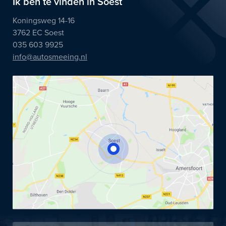
Ik ben te vinden in Soest
Koningsweg 14-16
3762 EC Soest
035 603 9925
info@autosmeeing.nl