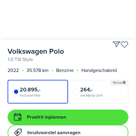
Volkswagen Polo
1.0 TSI Style
2022
35.578 km
Benzine
Handgeschakeld
Nieuw
20.895,-
264,-
inclusief btw
vanafprijs p/m
Proefrit inplannen
Inruilvoorstel aanvragen