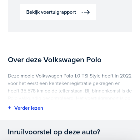
Bekijk voertuigrapport
Over deze Volkswagen Polo
Deze mooie Volkswagen Polo 1.0 TSI Style heeft in 2022
voor het eerst een kentekenregistratie gekregen en
heeft 35.578 km op de teller staan. Bij binnenkomst is de
Polo vakkundig gecontroleerd. Het voertuigrapport is op
deze pagina bij onderhoud en historie te downloaden.
Highlights van deze Volkswagen zijn onder andere apple
carplay/android auto, elektrisch glazen panorama-dak,
Inruilvoorstel op deze auto?
lichtmetalen velgen 17" en nog veel meer.