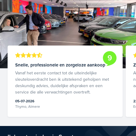
9
Snelle, professionele en zorgeloze aankoop
Z
Vanaf het eerste contact tot de uiteindelijke
A
sleuteloverdracht ben ik uitstekend geholpen met
n
deskundig advies, duidelijke afspraken en een
a
service die alle verwachtingen overtreft.
05-07-2026
2
Thymo, Almere
E