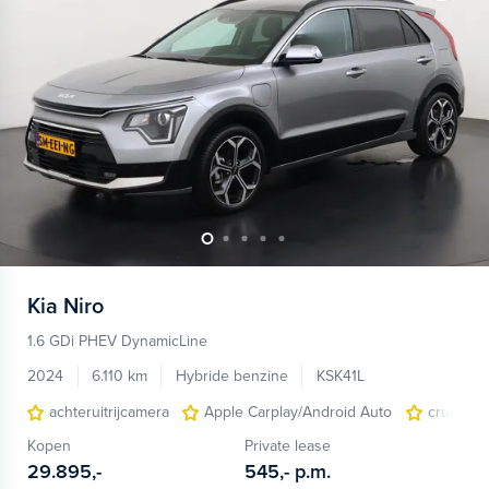
Kia
Niro
1.6 GDi PHEV DynamicLine
2024
6.110 km
Hybride benzine
KSK41L
achteruitrijcamera
Apple Carplay/Android Auto
cruise c
Kopen
Private lease
29.895,-
545,-
p.m.