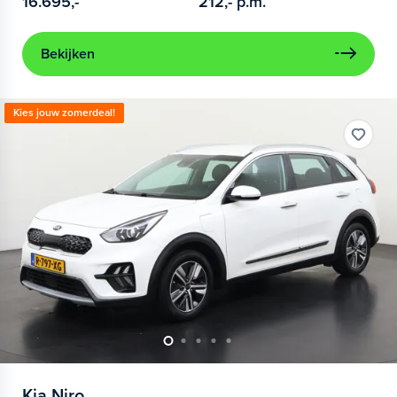
16.695,-
212,-
p.m.
Bekijken
Kies jouw zomerdeal!
Kia
Niro