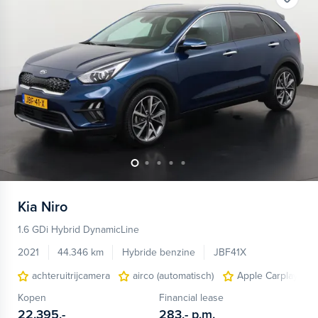
Kia
Niro
1.6 GDi Hybrid DynamicLine
2021
44.346 km
Hybride benzine
JBF41X
achteruitrijcamera
airco (automatisch)
Apple Carplay/And
Kopen
Financial lease
22.395,-
283,-
p.m.