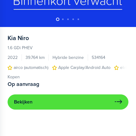
Kia
Niro
1.6 GDi PHEV
2022
39.764 km
Hybride benzine
534164
airco (automatisch)
Apple Carplay/Android Auto
elektris
Kopen
Op aanvraag
Bekijken