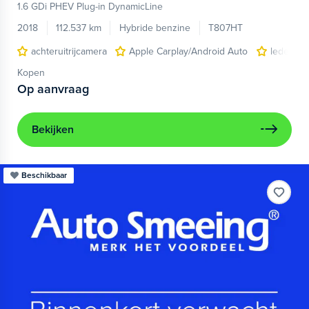
1.6 GDi PHEV Plug-in DynamicLine
2018
112.537 km
Hybride benzine
T807HT
achteruitrijcamera
Apple Carplay/Android Auto
lederen/
Kopen
Op aanvraag
Bekijken
Beschikbaar