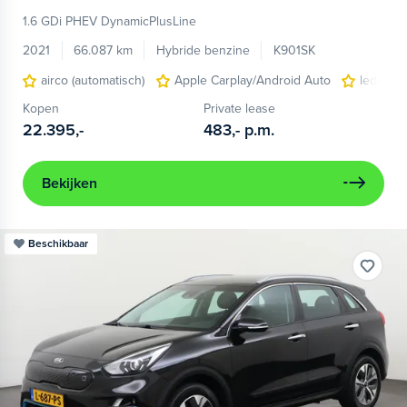
1.6 GDi PHEV DynamicPlusLine
2021
66.087 km
Hybride benzine
K901SK
airco (automatisch)
Apple Carplay/Android Auto
lederen/
Kopen
Private lease
22.395,-
483,-
p.m.
Bekijken
Beschikbaar