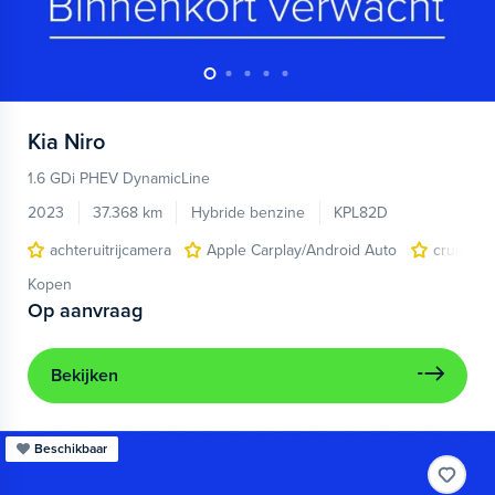
Kia
Niro
1.6 GDi PHEV DynamicLine
2023
37.368 km
Hybride benzine
KPL82D
achteruitrijcamera
Apple Carplay/Android Auto
cruise c
Kopen
Op aanvraag
Bekijken
Beschikbaar