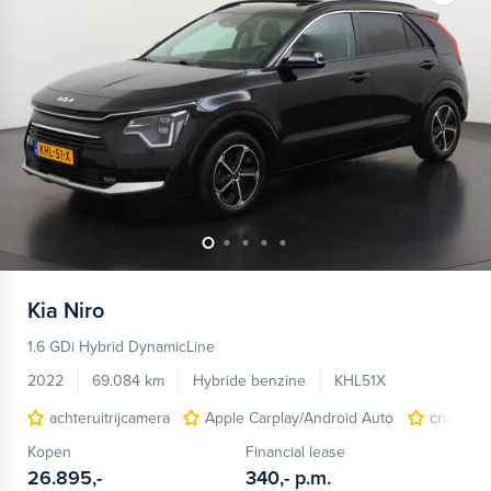
Kia
Niro
1.6 GDi Hybrid DynamicLine
2022
69.084 km
Hybride benzine
KHL51X
achteruitrijcamera
Apple Carplay/Android Auto
cruise c
Kopen
Financial lease
26.895,-
340,-
p.m.