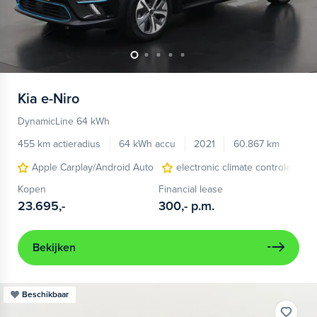
Kia
e-Niro
DynamicLine 64 kWh
455 km actieradius
64 kWh accu
2021
60.867 km
Apple Carplay/Android Auto
electronic climate controle
Kopen
Financial lease
23.695,-
300,-
p.m.
Bekijken
Beschikbaar