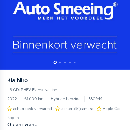
Kia
Niro
1.6 GDi PHEV ExecutiveLine
2022
61.000 km
Hybride benzine
530944
achterbank verwarmd
achteruitrijcamera
Apple Carplay/
Kopen
Op aanvraag