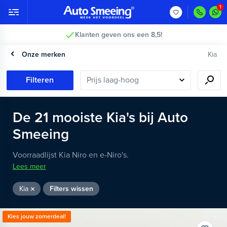
2 jaar garantie >
Onze merken
Kia
Filteren
De
21
mooiste
Kia's
bij Auto
Smeeing
Voorraadlijst Kia Niro en e-Niro's.
Lees meer
Kia
Filters wissen
Kies jouw zomerdeal!