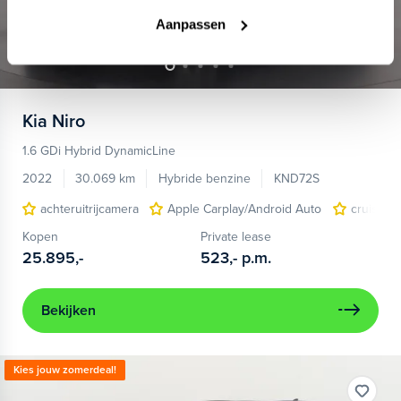
Aanpassen
Kia
Niro
1.6 GDi Hybrid DynamicLine
2022
30.069 km
Hybride benzine
KND72S
achteruitrijcamera
Apple Carplay/Android Auto
cruise c
Kopen
Private lease
25.895,-
523,-
p.m.
Bekijken
Kies jouw zomerdeal!