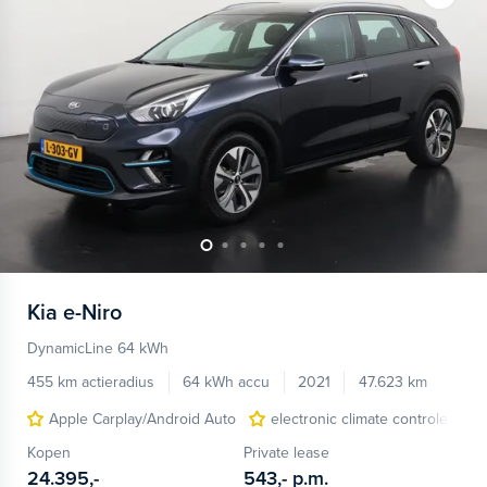
Kia
e-Niro
DynamicLine 64 kWh
455 km actieradius
64 kWh accu
2021
47.623 km
Apple Carplay/Android Auto
electronic climate controle
Kopen
Private lease
24.395,-
543,-
p.m.