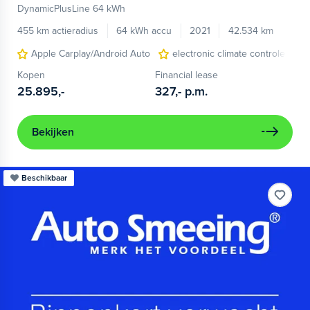
DynamicPlusLine 64 kWh
455 km actieradius
64 kWh accu
2021
42.534 km
Apple Carplay/Android Auto
electronic climate controle
Kopen
Financial lease
25.895,-
327,-
p.m.
Bekijken
Beschikbaar