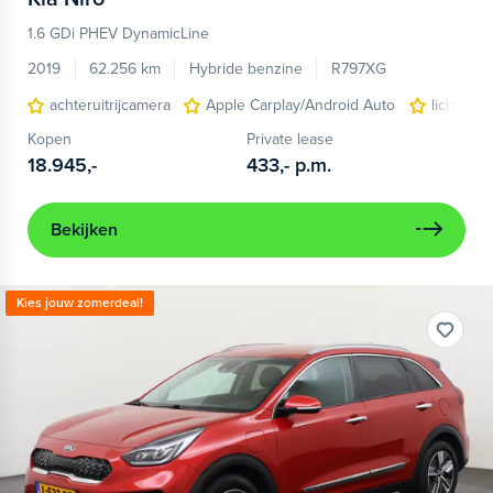
1.6 GDi PHEV DynamicLine
2019
62.256 km
Hybride benzine
R797XG
achteruitrijcamera
Apple Carplay/Android Auto
lichtmeta
Kopen
Private lease
18.945,-
433,-
p.m.
Bekijken
Kies jouw zomerdeal!