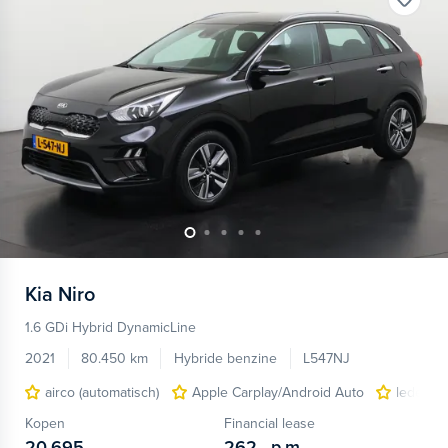
Kia
Niro
1.6 GDi Hybrid DynamicLine
2021
80.450 km
Hybride benzine
L547NJ
airco (automatisch)
Apple Carplay/Android Auto
lederen/
Kopen
Financial lease
20.695,-
262,-
p.m.