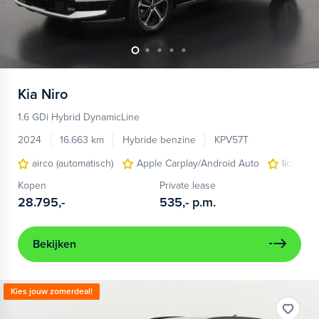
Kia
Niro
1.6 GDi Hybrid DynamicLine
2024
16.663 km
Hybride benzine
KPV57T
airco (automatisch)
Apple Carplay/Android Auto
lichtmet
Kopen
Private lease
28.795,-
535,-
p.m.
Bekijken
Kies jouw zomerdeal!