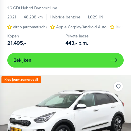
1.6 GDi Hybrid DynamicLine
2021
48.298 km
Hybride benzine
L029HN
airco (automatisch)
Apple Carplay/Android Auto
lederen/
Kopen
Private lease
21.495,-
443,-
p.m.
Bekijken
Kies jouw zomerdeal!