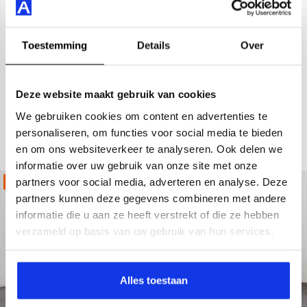
1.6 GDi PHEV DynamicLine
2022
47.128 km
Hybride benzine
KKD67Z
Toestemming
Details
Over
achteruitrijcamera
Apple Carplay/Android Auto
cruise c
Kopen
Private lease
Deze website maakt gebruik van cookies
25.395,-
523,-
p.m.
We gebruiken cookies om content en advertenties te
personaliseren, om functies voor social media te bieden
Bekijken
en om ons websiteverkeer te analyseren. Ook delen we
informatie over uw gebruik van onze site met onze
partners voor social media, adverteren en analyse. Deze
Kies jouw zomerdeal!
partners kunnen deze gegevens combineren met andere
informatie die u aan ze heeft verstrekt of die ze hebben
verzameld op basis van uw gebruik van hun services.
Alles toestaan