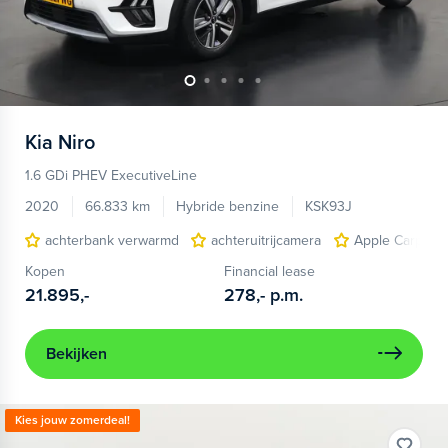
Kia
Niro
1.6 GDi PHEV ExecutiveLine
2020
66.833 km
Hybride benzine
KSK93J
achterbank verwarmd
achteruitrijcamera
Apple Carplay/
Kopen
Financial lease
21.895,-
278,-
p.m.
Bekijken
Kies jouw zomerdeal!