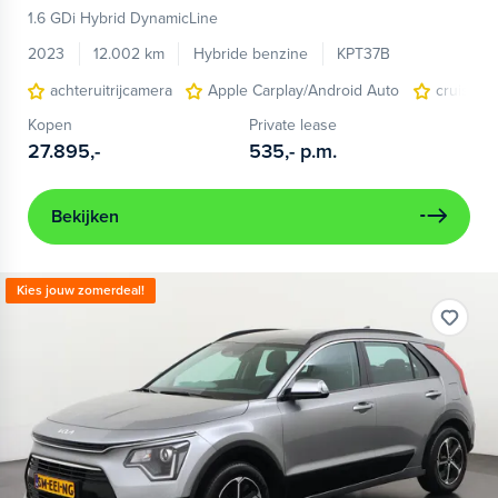
1.6 GDi Hybrid DynamicLine
2023
12.002 km
Hybride benzine
KPT37B
achteruitrijcamera
Apple Carplay/Android Auto
cruise c
Kopen
Private lease
27.895,-
535,-
p.m.
Bekijken
Kies jouw zomerdeal!