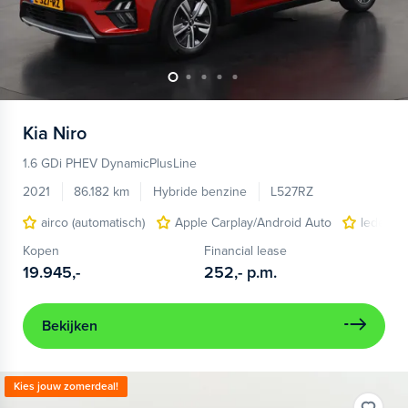
Kia
Niro
1.6 GDi PHEV DynamicPlusLine
2021
86.182 km
Hybride benzine
L527RZ
airco (automatisch)
Apple Carplay/Android Auto
lederen
Kopen
Financial lease
19.945,-
252,-
p.m.
Bekijken
Kies jouw zomerdeal!