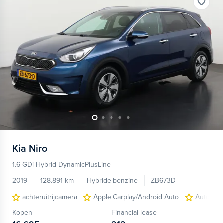
Kia
Niro
1.6 GDi Hybrid DynamicPlusLine
2019
128.891 km
Hybride benzine
ZB673D
achteruitrijcamera
Apple Carplay/Android Auto
Autonom
Kopen
Financial lease