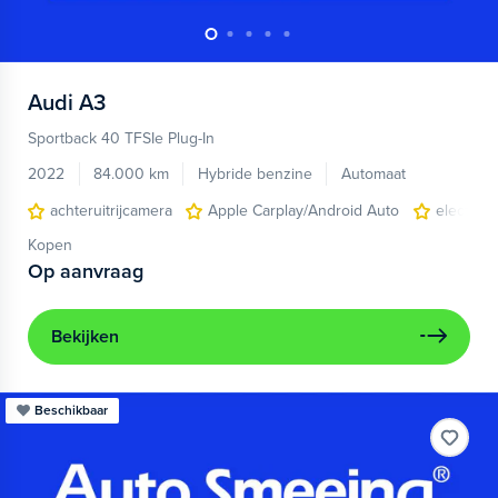
Audi
A3
Sportback 40 TFSIe Plug-In
2022
84.000 km
Hybride benzine
Automaat
achteruitrijcamera
Apple Carplay/Android Auto
electroni
Kopen
Op aanvraag
Bekijken
Beschikbaar