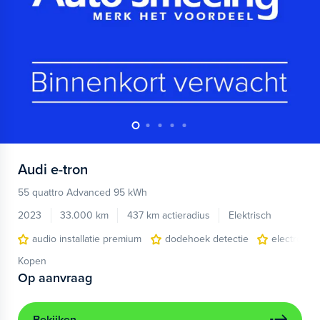
Audi
e-tron
55 quattro Advanced 95 kWh
2023
33.000 km
437 km actieradius
Elektrisch
audio installatie premium
dodehoek detectie
electronic 
Kopen
Op aanvraag