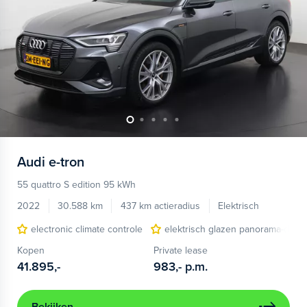
Audi
e-tron
55 quattro S edition 95 kWh
2022
30.588 km
437 km actieradius
Elektrisch
electronic climate controle
elektrisch glazen panorama-dak
Kopen
Private lease
41.895,-
983,-
p.m.
Bekijken