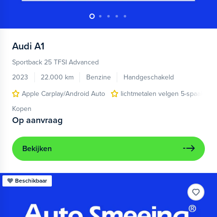
Audi
A1
Sportback 25 TFSI Advanced
2023
22.000 km
Benzine
Handgeschakeld
Apple Carplay/Android Auto
lichtmetalen velgen 5-spaaks 17
Kopen
Op aanvraag
Bekijken
Beschikbaar