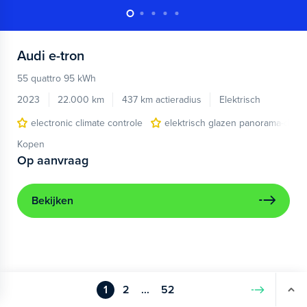
Audi
e-tron
55 quattro 95 kWh
2023
22.000 km
437 km actieradius
Elektrisch
electronic climate controle
elektrisch glazen panorama-dak
Kopen
Op aanvraag
Bekijken
1
2
...
52
Volgende