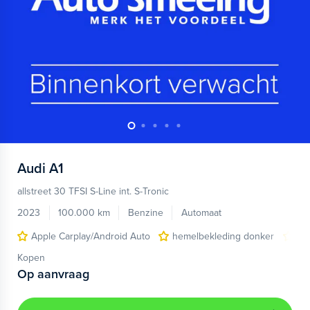
Audi
A1
allstreet 30 TFSI S-Line int. S-Tronic
2023
100.000 km
Benzine
Automaat
Apple Carplay/Android Auto
hemelbekleding donker
lic
Kopen
Op aanvraag