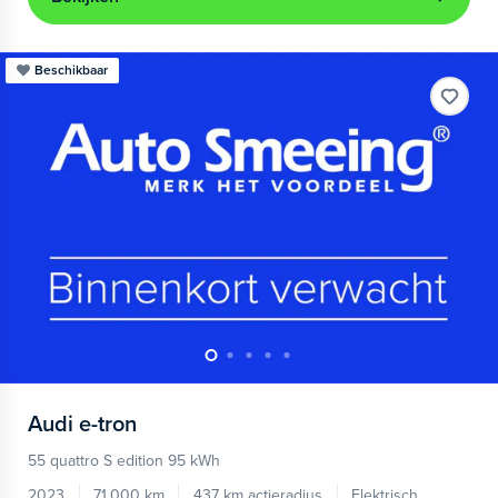
Beschikbaar
Audi
e-tron
55 quattro S edition 95 kWh
2023
71.000 km
437 km actieradius
Elektrisch