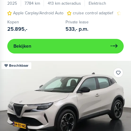
2025
7.784 km
413 km actieradius
Elektrisch
Apple Carplay/Android Auto
cruise control adaptief
LED
Kopen
Private lease
25.895,-
533,-
p.m.
Bekijken
Beschikbaar