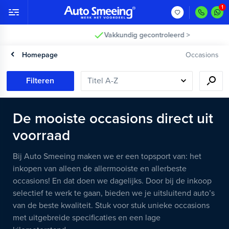
Vakkundig gecontroleerd >
Homepage
Occasions
Filteren
De mooiste occasions direct uit
voorraad
Bij Auto Smeeing maken we er een topsport van: het
inkopen van alleen de allermooiste en allerbeste
occasions! En dat doen we dagelijks. Door bij de inkoop
selectief te werk te gaan, bieden we je uitsluitend auto’s
van de beste kwaliteit. Stuk voor stuk unieke occasions
met uitgebreide specificaties en een lage