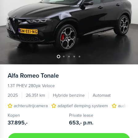
Alfa Romeo
Tonale
1.3T PHEV 280pk Veloce
2025
26.351 km
Hybride benzine
Automaat
achteruitrijcamera
adaptief demping systeem
audio inst
Kopen
Private lease
37.895,-
653,-
p.m.