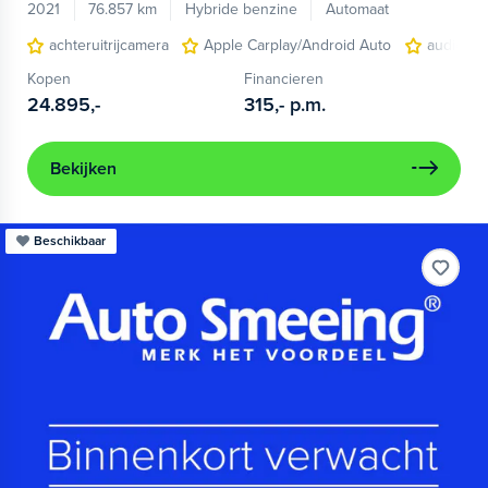
2021
76.857 km
Hybride benzine
Automaat
achteruitrijcamera
Apple Carplay/Android Auto
audio ins
Kopen
Financieren
24.895,-
315,-
p.m.
Bekijken
Beschikbaar