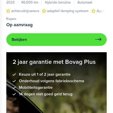
2023
46.000 km
Hybride benzine
Automaat
achteruitrijcamera
adaptief demping systeem
Apple Car
Kopen
Op aanvraag
Bekijken
2 jaar garantie met Bovag Plus
Keuze uit 1 of 2 jaar garantie
Onderhoud volgens fabrieksschema
Mobiliteitsgarantie
14 dagen niet goed geld terug