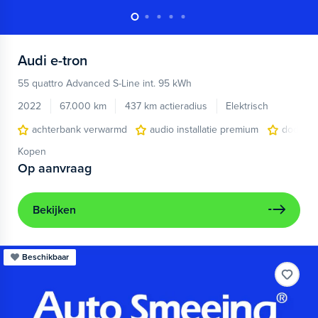
Audi
e-tron
55 quattro Advanced S-Line int. 95 kWh
2022
67.000 km
437 km actieradius
Elektrisch
achterbank verwarmd
audio installatie premium
dodehoe
Kopen
Op aanvraag
Bekijken
Beschikbaar