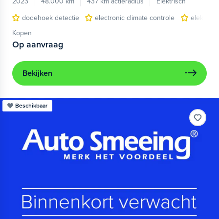
2023
48.000 km
437 km actieradius
Elektrisch
dodehoek detectie
electronic climate controle
elektris
Kopen
Op aanvraag
Bekijken
Beschikbaar