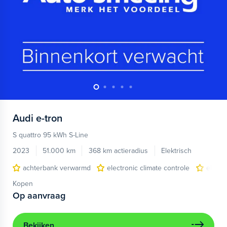
Audi
e-tron
S quattro 95 kWh S-Line
2023
51.000 km
368 km actieradius
Elektrisch
achterbank verwarmd
electronic climate controle
elektr
Kopen
Op aanvraag
Bekijken