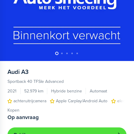
Audi
A3
Sportback 40 TFSIe Advanced
2021
52.979 km
Hybride benzine
Automaat
achteruitrijcamera
Apple Carplay/Android Auto
electroni
Kopen
Op aanvraag