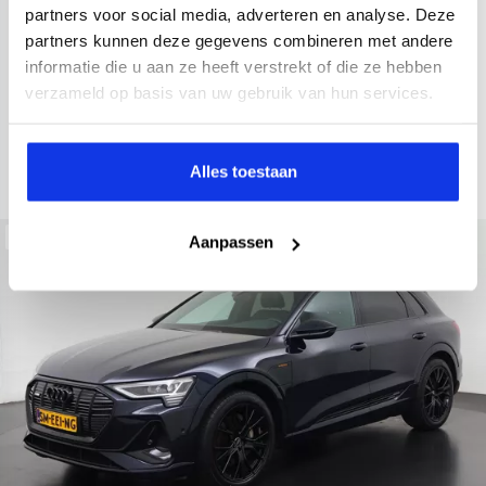
2022
34.998 km
437 km actieradius
Elektrisch
partners voor social media, adverteren en analyse. Deze
partners kunnen deze gegevens combineren met andere
electronic climate controle
elektrisch glazen panorama-dak
informatie die u aan ze heeft verstrekt of die ze hebben
Kopen
Private lease
verzameld op basis van uw gebruik van hun services.
36.895,-
793,-
p.m.
Bekijken
Alles toestaan
Beschikbaar
Aanpassen