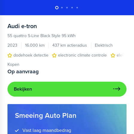
Audi
e-tron
55 quattro S-Line Black Style 95 kWh
2023
16.000 km
437 km actieradius
Elektrisch
dodehoek detectie
electronic climate controle
elektris
Kopen
Op aanvraag
Bekijken
Smeeing Auto Plan
Vast laag maandbedrag