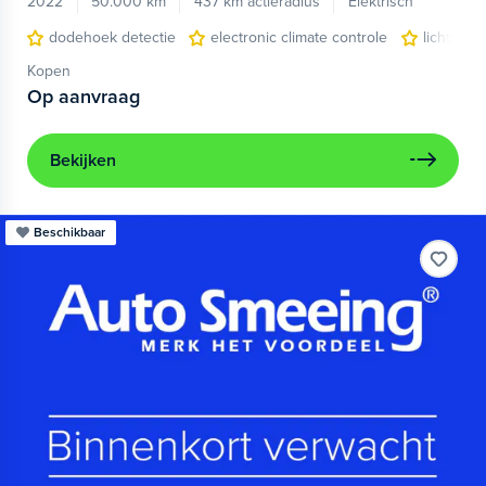
2022
50.000 km
437 km actieradius
Elektrisch
dodehoek detectie
electronic climate controle
lichtmeta
Kopen
Op aanvraag
Bekijken
Beschikbaar