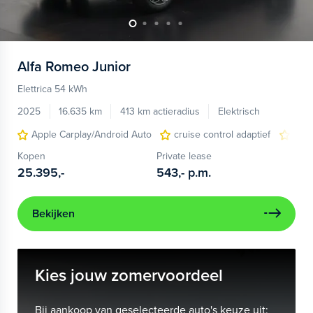
Alfa Romeo
Junior
Elettrica 54 kWh
2025
16.635 km
413 km actieradius
Elektrisch
Apple Carplay/Android Auto
cruise control adaptief
LED
Kopen
Private lease
25.395,-
543,-
p.m.
Bekijken
Kies jouw zomervoordeel
Bij aankoop van geselecteerde auto's keuze uit: