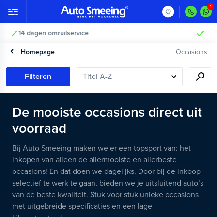
Vakkundig gecontroleerd >
Homepage
Occasions
Filteren
De mooiste occasions direct uit
voorraad
Bij Auto Smeeing maken we er een topsport van: het
inkopen van alleen de allermooiste en allerbeste
occasions! En dat doen we dagelijks. Door bij de inkoop
selectief te werk te gaan, bieden we je uitsluitend auto’s
van de beste kwaliteit. Stuk voor stuk unieke occasions
met uitgebreide specificaties en een lage