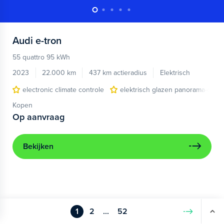
Audi
e-tron
55 quattro 95 kWh
2023
22.000 km
437 km actieradius
Elektrisch
electronic climate controle
elektrisch glazen panorama-dak
Kopen
Op aanvraag
Bekijken
1
2
...
52
Volgende