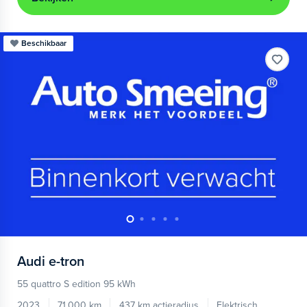
Beschikbaar
Audi
e-tron
55 quattro S edition 95 kWh
2023
71.000 km
437 km actieradius
Elektrisch