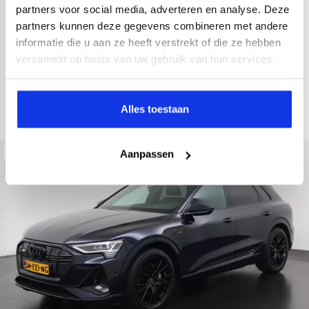
2022
34.998 km
437 km actieradius
Elektrisch
partners voor social media, adverteren en analyse. Deze
partners kunnen deze gegevens combineren met andere
electronic climate controle
elektrisch glazen panorama-dak
informatie die u aan ze heeft verstrekt of die ze hebben
Kopen
Private lease
verzameld op basis van uw gebruik van hun services.
36.895,-
793,-
p.m.
Bekijken
Alles toestaan
Beschikbaar
Aanpassen