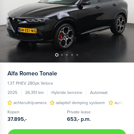
Alfa Romeo
Tonale
1.3T PHEV 280pk Veloce
2025
26.351 km
Hybride benzine
Automaat
achteruitrijcamera
adaptief demping systeem
audio inst
Kopen
Private lease
37.895,-
653,-
p.m.