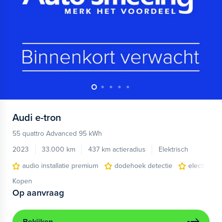
Audi
e-tron
55 quattro Advanced 95 kWh
2023
33.000 km
437 km actieradius
Elektrisch
audio installatie premium
dodehoek detectie
electronic 
Kopen
Op aanvraag