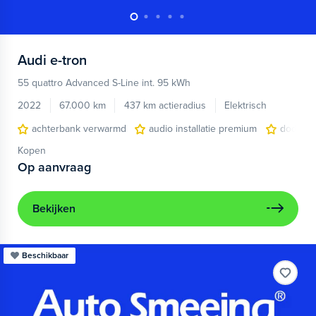
Audi
e-tron
55 quattro Advanced S-Line int. 95 kWh
2022
67.000 km
437 km actieradius
Elektrisch
achterbank verwarmd
audio installatie premium
dodehoe
Kopen
Op aanvraag
Bekijken
Beschikbaar