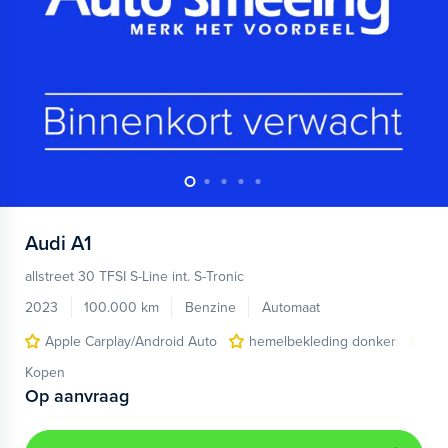
Audi
A1
allstreet 30 TFSI S-Line int. S-Tronic
2023
100.000 km
Benzine
Automaat
Apple Carplay/Android Auto
hemelbekleding donker
lic
Kopen
Op aanvraag