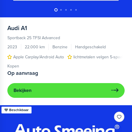
Audi
A1
Sportback 25 TFSI Advanced
2023
22.000 km
Benzine
Handgeschakeld
Apple Carplay/Android Auto
lichtmetalen velgen 5-spaaks 17
Kopen
Op aanvraag
Bekijken
Beschikbaar