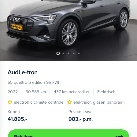
Audi
e-tron
55 quattro S edition 95 kWh
2022
30.588 km
437 km actieradius
Elektrisch
electronic climate controle
elektrisch glazen panorama-dak
Kopen
Private lease
41.895,-
983,-
p.m.
Bekijken