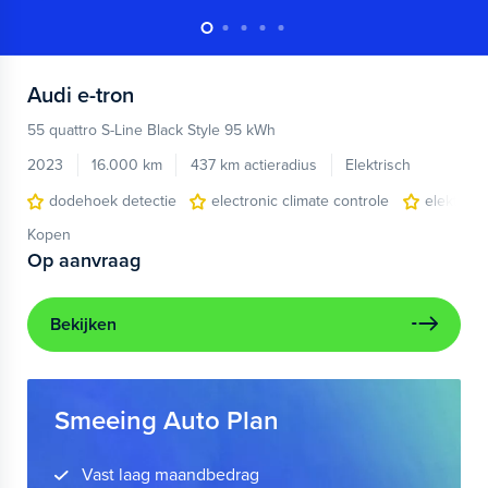
Audi
e-tron
55 quattro S-Line Black Style 95 kWh
2023
16.000 km
437 km actieradius
Elektrisch
dodehoek detectie
electronic climate controle
elektris
Kopen
Op aanvraag
Bekijken
Smeeing Auto Plan
Vast laag maandbedrag