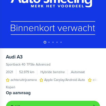
Audi
A3
Sportback 40 TFSIe Advanced
2021
52.979 km
Hybride benzine
Automaat
achteruitrijcamera
Apple Carplay/Android Auto
electroni
Kopen
Op aanvraag