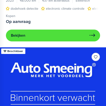
2023
48.000 km
437 km actieradius
Elektrisch
dodehoek detectie
electronic climate controle
elektris
Kopen
Op aanvraag
Bekijken
Beschikbaar