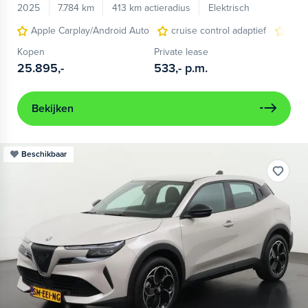
2025
7.784 km
413 km actieradius
Elektrisch
Apple Carplay/Android Auto
cruise control adaptief
LED
Kopen
Private lease
25.895,-
533,-
p.m.
Bekijken
Beschikbaar