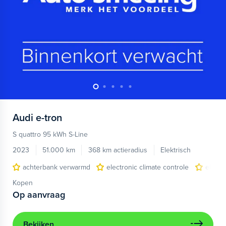
Audi
e-tron
S quattro 95 kWh S-Line
2023
51.000 km
368 km actieradius
Elektrisch
achterbank verwarmd
electronic climate controle
elektr
Kopen
Op aanvraag
Bekijken