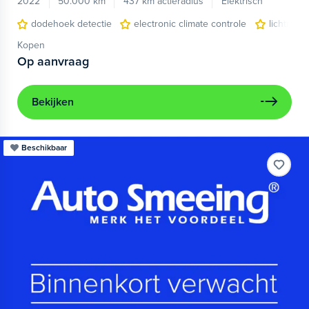
2022
50.000 km
437 km actieradius
Elektrisch
dodehoek detectie
electronic climate controle
lichtmeta
Kopen
Op aanvraag
Bekijken
Beschikbaar