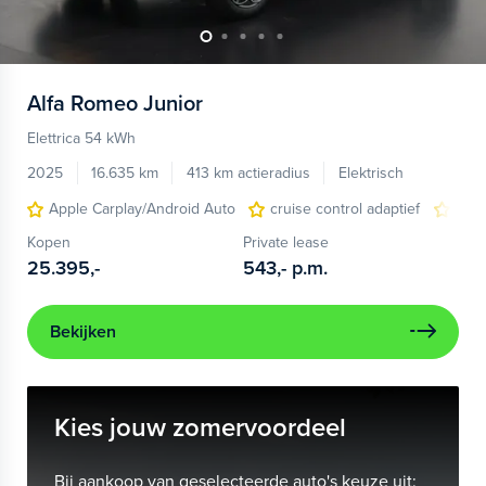
Alfa Romeo
Junior
Elettrica 54 kWh
2025
16.635 km
413 km actieradius
Elektrisch
Apple Carplay/Android Auto
cruise control adaptief
LED
Kopen
Private lease
25.395,-
543,-
p.m.
Bekijken
Kies jouw zomervoordeel
Bij aankoop van geselecteerde auto's keuze uit: