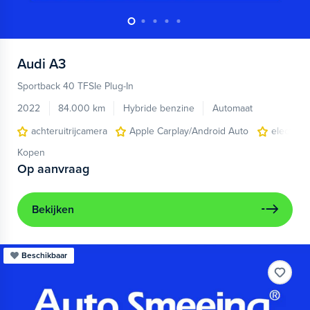
Audi
A3
Sportback 40 TFSIe Plug-In
2022
84.000 km
Hybride benzine
Automaat
achteruitrijcamera
Apple Carplay/Android Auto
electroni
Kopen
Op aanvraag
Bekijken
Beschikbaar