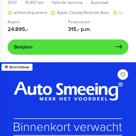
2021
76.857 km
Hybride benzine
Automaat
achteruitrijcamera
Apple Carplay/Android Auto
audio ins
Kopen
Financieren
24.895,-
315,-
p.m.
Bekijken
Beschikbaar