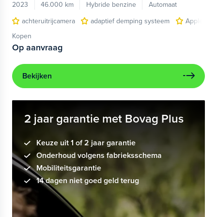
2023
46.000 km
Hybride benzine
Automaat
achteruitrijcamera
adaptief demping systeem
Apple Car
Kopen
Op aanvraag
Bekijken
2 jaar garantie met Bovag Plus
Keuze uit 1 of 2 jaar garantie
Onderhoud volgens fabrieksschema
Mobiliteitsgarantie
14 dagen niet goed geld terug