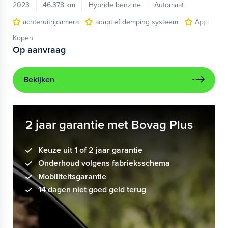
2023
46.378 km
Hybride benzine
Automaat
achteruitrijcamera
adaptief demping systeem
Apple Car
Kopen
Op aanvraag
Bekijken
2 jaar garantie met Bovag Plus
Keuze uit 1 of 2 jaar garantie
Onderhoud volgens fabrieksschema
Mobiliteitsgarantie
14 dagen niet goed geld terug