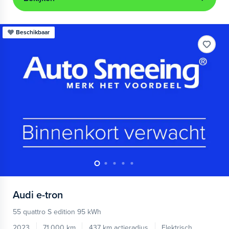
Beschikbaar
Audi
e-tron
55 quattro S edition 95 kWh
2023
71.000 km
437 km actieradius
Elektrisch