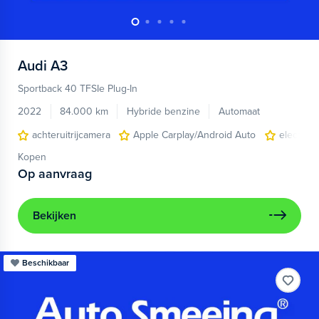
Audi
A3
Sportback 40 TFSIe Plug-In
2022
84.000 km
Hybride benzine
Automaat
achteruitrijcamera
Apple Carplay/Android Auto
electroni
Kopen
Op aanvraag
Bekijken
Beschikbaar