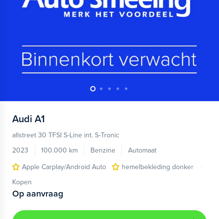
Audi
A1
allstreet 30 TFSI S-Line int. S-Tronic
2023
100.000 km
Benzine
Automaat
Apple Carplay/Android Auto
hemelbekleding donker
lic
Kopen
Op aanvraag