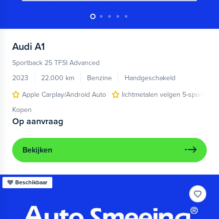
Audi
A1
Sportback 25 TFSI Advanced
2023
22.000 km
Benzine
Handgeschakeld
Apple Carplay/Android Auto
lichtmetalen velgen 5-spaaks 17
Kopen
Op aanvraag
Bekijken
Beschikbaar