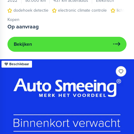
2022
50.000 km
437 km actieradius
Elektrisch
dodehoek detectie
electronic climate controle
lichtmeta
Kopen
Op aanvraag
Bekijken
Beschikbaar