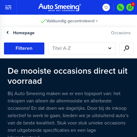
Vakkundig gecontroleerd >
Homepage
Occasions
Filteren
De mooiste occasions direct uit
voorraad
Bij Auto Smeeing maken we er een topsport van: het
inkopen van alleen de allermooiste en allerbeste
occasions! En dat doen we dagelijks. Door bij de inkoop
selectief te werk te gaan, bieden we je uitsluitend auto’s
van de beste kwaliteit. Stuk voor stuk unieke occasions
met uitgebreide specificaties en een lage