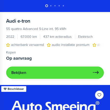
Audi
e-tron
55 quattro Advanced S-Line int. 95 kWh
2022
67.000 km
437 km actieradius
Elektrisch
achterbank verwarmd
audio installatie premium
dodehoe
Kopen
Op aanvraag
Bekijken
Beschikbaar