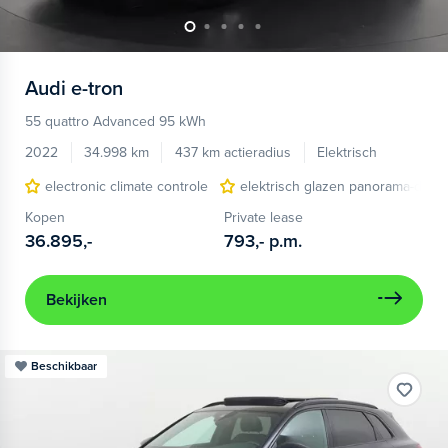
Audi
e-tron
55 quattro Advanced 95 kWh
2022
34.998 km
437 km actieradius
Elektrisch
electronic climate controle
elektrisch glazen panorama-dak
Kopen
Private lease
36.895,-
793,-
p.m.
Bekijken
Beschikbaar