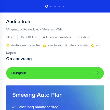
Audi
e-tron
55 quattro S-Line Black Style 95 kWh
2023
16.000 km
437 km actieradius
Elektrisch
dodehoek detectie
electronic climate controle
elektris
Kopen
Op aanvraag
Bekijken
Smeeing Auto Plan
Vast laag maandbedrag