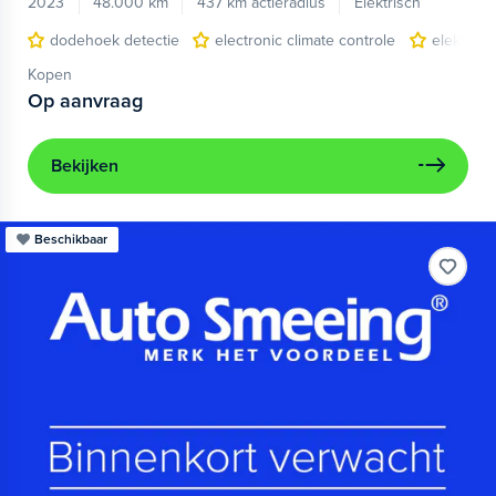
2023
48.000 km
437 km actieradius
Elektrisch
dodehoek detectie
electronic climate controle
elektris
Kopen
Op aanvraag
Bekijken
Beschikbaar