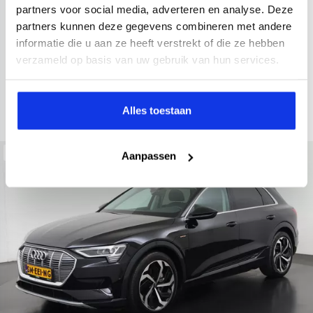
2022
30.588 km
437 km actieradius
Elektrisch
partners voor social media, adverteren en analyse. Deze
partners kunnen deze gegevens combineren met andere
electronic climate controle
elektrisch glazen panorama-dak
informatie die u aan ze heeft verstrekt of die ze hebben
Kopen
Private lease
verzameld op basis van uw gebruik van hun services.
41.895,-
983,-
p.m.
Bekijken
Alles toestaan
Beschikbaar
Aanpassen