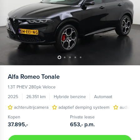
Alfa Romeo
Tonale
1.3T PHEV 280pk Veloce
2025
26.351 km
Hybride benzine
Automaat
achteruitrijcamera
adaptief demping systeem
audio inst
Kopen
Private lease
37.895,-
653,-
p.m.