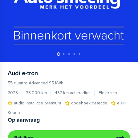
Audi
e-tron
55 quattro Advanced 95 kWh
2023
33.000 km
437 km actieradius
Elektrisch
audio installatie premium
dodehoek detectie
electronic 
Kopen
Op aanvraag