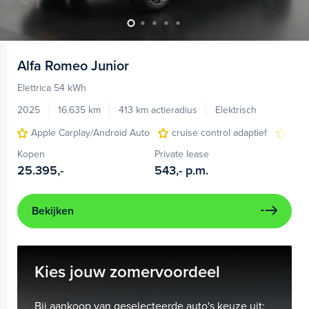
Alfa Romeo
Junior
Elettrica 54 kWh
2025
16.635 km
413 km actieradius
Elektrisch
Apple Carplay/Android Auto
cruise control adaptief
LED
Kopen
Private lease
25.395,-
543,-
p.m.
Bekijken
Kies jouw zomervoordeel
Bij aankoop van geselecteerde auto's keuze uit: