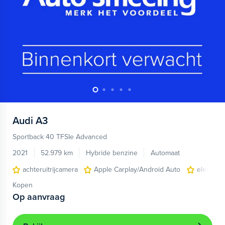
Audi
A3
Sportback 40 TFSIe Advanced
2021
52.979 km
Hybride benzine
Automaat
achteruitrijcamera
Apple Carplay/Android Auto
electroni
Kopen
Op aanvraag