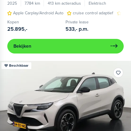
2025
7.784 km
413 km actieradius
Elektrisch
Apple Carplay/Android Auto
cruise control adaptief
LED
Kopen
Private lease
25.895,-
533,-
p.m.
Bekijken
Beschikbaar