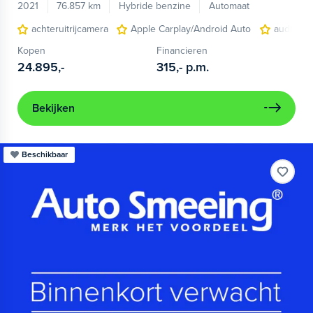
2021
76.857 km
Hybride benzine
Automaat
achteruitrijcamera
Apple Carplay/Android Auto
audio ins
Kopen
Financieren
24.895,-
315,-
p.m.
Bekijken
Beschikbaar