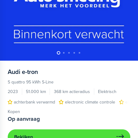
Audi
e-tron
S quattro 95 kWh S-Line
2023
51.000 km
368 km actieradius
Elektrisch
achterbank verwarmd
electronic climate controle
elektr
Kopen
Op aanvraag
Bekijken