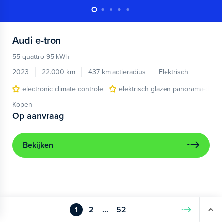
Audi
e-tron
55 quattro 95 kWh
2023
22.000 km
437 km actieradius
Elektrisch
electronic climate controle
elektrisch glazen panorama-dak
Kopen
Op aanvraag
Bekijken
1
2
...
52
Volgende