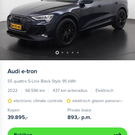
Audi
e-tron
55 quattro S-Line Black Style 95 kWh
2022
66.596 km
437 km actieradius
Elektrisch
electronic climate controle
elektrisch glazen panorama-dak
Kopen
Private lease
39.895,-
893,-
p.m.
Bekijken