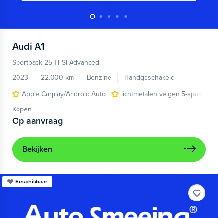
Audi
A1
Sportback 25 TFSI Advanced
2023
22.000 km
Benzine
Handgeschakeld
Apple Carplay/Android Auto
lichtmetalen velgen 5-spaaks 17
Kopen
Op aanvraag
Bekijken
Beschikbaar