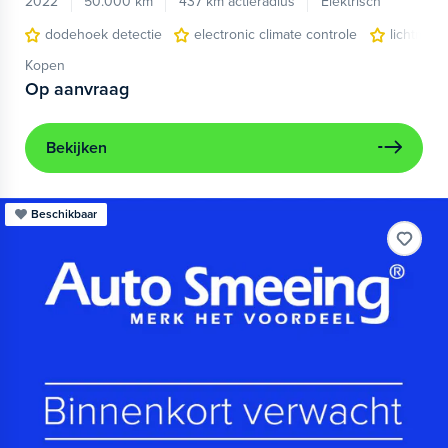
2022
50.000 km
437 km actieradius
Elektrisch
dodehoek detectie
electronic climate controle
lichtmeta
Kopen
Op aanvraag
Bekijken
Beschikbaar