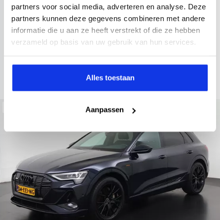
2022
34.998 km
437 km actieradius
Elektrisch
partners voor social media, adverteren en analyse. Deze
partners kunnen deze gegevens combineren met andere
electronic climate controle
elektrisch glazen panorama-dak
informatie die u aan ze heeft verstrekt of die ze hebben
Kopen
Private lease
verzameld op basis van uw gebruik van hun services.
36.895,-
793,-
p.m.
Bekijken
Alles toestaan
Beschikbaar
Aanpassen