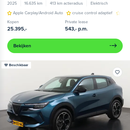
2025
16.635 km
413 km actieradius
Elektrisch
Apple Carplay/Android Auto
cruise control adaptief
LED
Kopen
Private lease
25.395,-
543,-
p.m.
Bekijken
Beschikbaar