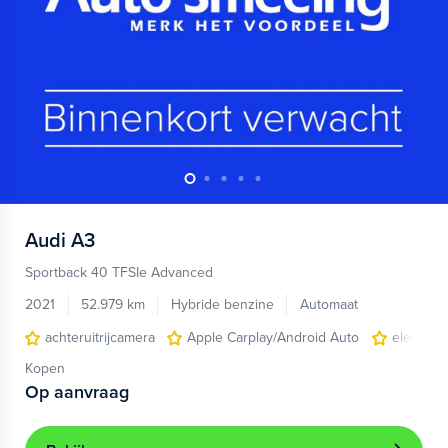
Audi
A3
Sportback 40 TFSIe Advanced
2021
52.979 km
Hybride benzine
Automaat
achteruitrijcamera
Apple Carplay/Android Auto
electroni
Kopen
Op aanvraag