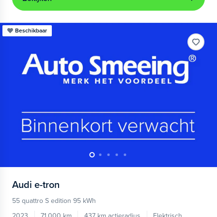
Beschikbaar
Audi
e-tron
55 quattro S edition 95 kWh
2023
71.000 km
437 km actieradius
Elektrisch