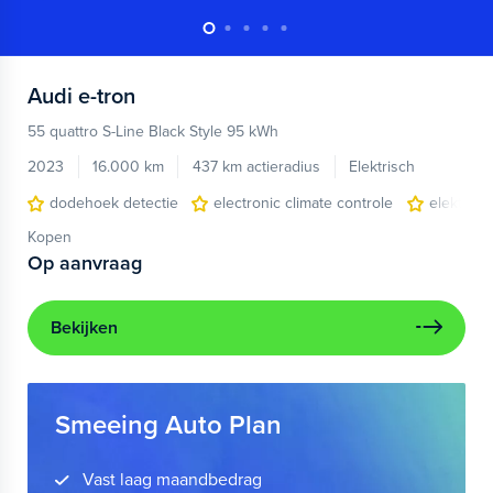
Audi
e-tron
55 quattro S-Line Black Style 95 kWh
2023
16.000 km
437 km actieradius
Elektrisch
dodehoek detectie
electronic climate controle
elektris
Kopen
Op aanvraag
Bekijken
Smeeing Auto Plan
Vast laag maandbedrag