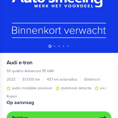
Audi
e-tron
55 quattro Advanced 95 kWh
2023
33.000 km
437 km actieradius
Elektrisch
audio installatie premium
dodehoek detectie
electronic 
Kopen
Op aanvraag