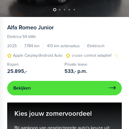
Alfa Romeo
Junior
Elettrica 54 kWh
2025
7.784 km
413 km actieradius
Elektrisch
Apple Carplay/Android Auto
cruise control adaptief
LED
Kopen
Private lease
25.895,-
533,-
p.m.
Bekijken
Kies jouw zomervoordeel
Bij aankoop van geselecteerde auto's keuze uit: