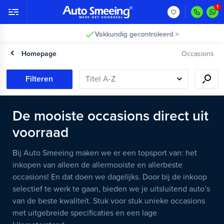
Vakkundig gecontroleerd >
Homepage
Occasions
Filteren
De mooiste occasions direct uit
voorraad
Bij Auto Smeeing maken we er een topsport van: het
inkopen van alleen de allermooiste en allerbeste
occasions! En dat doen we dagelijks. Door bij de inkoop
selectief te werk te gaan, bieden we je uitsluitend auto’s
van de beste kwaliteit. Stuk voor stuk unieke occasions
met uitgebreide specificaties en een lage