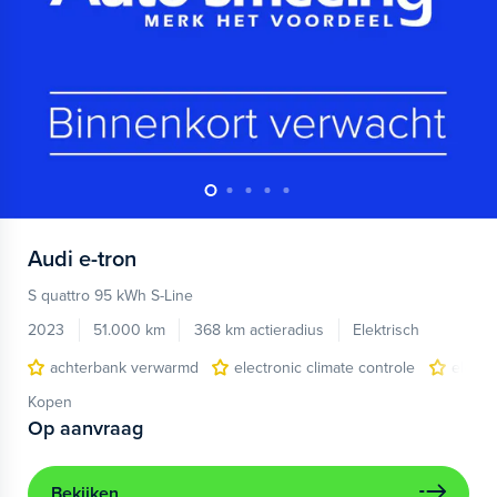
Audi
e-tron
S quattro 95 kWh S-Line
2023
51.000 km
368 km actieradius
Elektrisch
achterbank verwarmd
electronic climate controle
elektr
Kopen
Op aanvraag
Bekijken