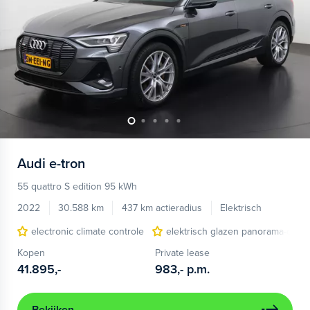
Audi
e-tron
55 quattro S edition 95 kWh
2022
30.588 km
437 km actieradius
Elektrisch
electronic climate controle
elektrisch glazen panorama-dak
Kopen
Private lease
41.895,-
983,-
p.m.
Bekijken