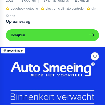
2023
48.000 km
437 km actieradius
Elektrisch
dodehoek detectie
electronic climate controle
elektris
Kopen
Op aanvraag
Bekijken
Beschikbaar