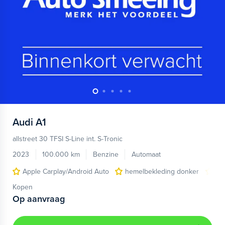
Audi
A1
allstreet 30 TFSI S-Line int. S-Tronic
2023
100.000 km
Benzine
Automaat
Apple Carplay/Android Auto
hemelbekleding donker
lic
Kopen
Op aanvraag