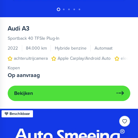
Audi
A3
Sportback 40 TFSIe Plug-In
2022
84.000 km
Hybride benzine
Automaat
achteruitrijcamera
Apple Carplay/Android Auto
electroni
Kopen
Op aanvraag
Bekijken
Beschikbaar