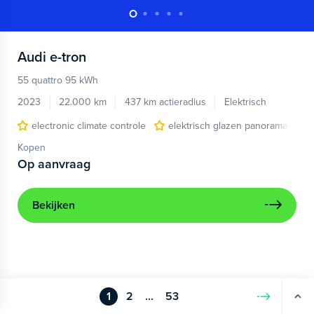
Audi
e-tron
55 quattro 95 kWh
2023
22.000 km
437 km actieradius
Elektrisch
electronic climate controle
elektrisch glazen panorama-dak
Kopen
Op aanvraag
Bekijken
1
2
...
53
Volgende