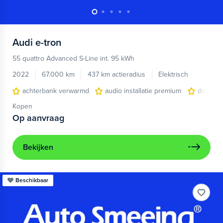
Audi
e-tron
55 quattro Advanced S-Line int. 95 kWh
2022
67.000 km
437 km actieradius
Elektrisch
achterbank verwarmd
audio installatie premium
dodehoe
Kopen
Op aanvraag
Bekijken
Beschikbaar