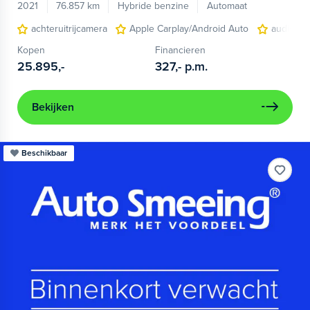
2021
76.857 km
Hybride benzine
Automaat
achteruitrijcamera
Apple Carplay/Android Auto
audio ins
Kopen
Financieren
25.895,-
327,-
p.m.
Bekijken
Beschikbaar