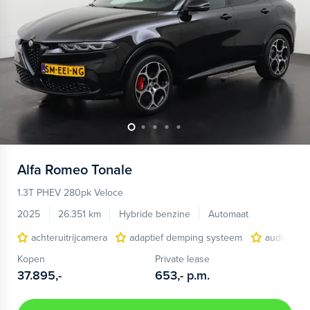
Alfa Romeo
Tonale
1.3T PHEV 280pk Veloce
2025
26.351 km
Hybride benzine
Automaat
achteruitrijcamera
adaptief demping systeem
audio inst
Kopen
Private lease
37.895,-
653,-
p.m.