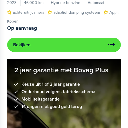
2023
46.000 km
Hybride benzine
Automaat
achteruitrijcamera
adaptief demping systeem
Apple Car
Kopen
Op aanvraag
Bekijken
2 jaar garantie met Bovag Plus
Keuze uit 1 of 2 jaar garantie
Onderhoud volgens fabrieksschema
Mobiliteitsgarantie
14 dagen niet goed geld terug