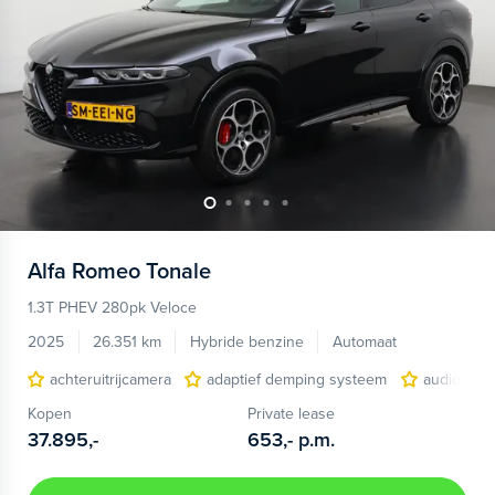
Alfa Romeo
Tonale
1.3T PHEV 280pk Veloce
2025
26.351 km
Hybride benzine
Automaat
achteruitrijcamera
adaptief demping systeem
audio inst
Kopen
Private lease
37.895,-
653,-
p.m.