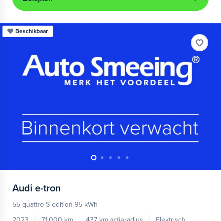
Beschikbaar
Audi
e-tron
55 quattro S edition 95 kWh
2023
71.000 km
437 km actieradius
Elektrisch