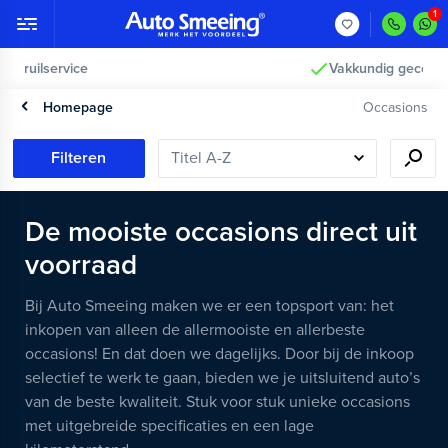
Vakkundig gecontroleerd >
Homepage
Occasions
Filteren
De mooiste occasions direct uit
voorraad
Bij Auto Smeeing maken we er een topsport van: het
inkopen van alleen de allermooiste en allerbeste
occasions! En dat doen we dagelijks. Door bij de inkoop
selectief te werk te gaan, bieden we je uitsluitend auto’s
van de beste kwaliteit. Stuk voor stuk unieke occasions
met uitgebreide specificaties en een lage