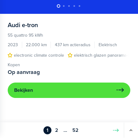
Audi
e-tron
55 quattro 95 kWh
2023
22.000 km
437 km actieradius
Elektrisch
electronic climate controle
elektrisch glazen panorama-dak
Kopen
Op aanvraag
Bekijken
1
2
...
52
Volgende