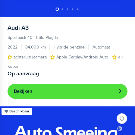
Audi
A3
Sportback 40 TFSIe Plug-In
2022
84.000 km
Hybride benzine
Automaat
achteruitrijcamera
Apple Carplay/Android Auto
electroni
Kopen
Op aanvraag
Bekijken
Beschikbaar