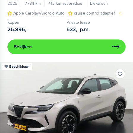
2025
7.784 km
413 km actieradius
Elektrisch
Apple Carplay/Android Auto
cruise control adaptief
LED
Kopen
Private lease
25.895,-
533,-
p.m.
Bekijken
Beschikbaar