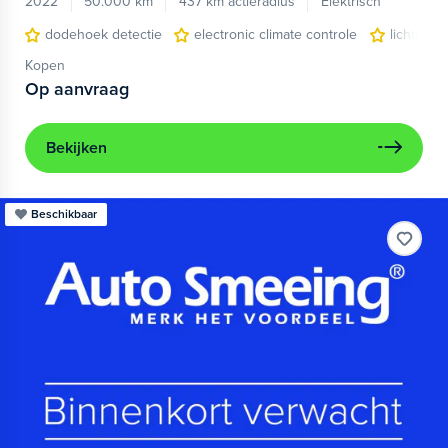
2022
50.000 km
437 km actieradius
Elektrisch
dodehoek detectie
electronic climate controle
lichtmeta
Kopen
Op aanvraag
Bekijken
Beschikbaar