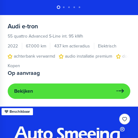
Audi
e-tron
55 quattro Advanced S-Line int. 95 kWh
2022
67.000 km
437 km actieradius
Elektrisch
achterbank verwarmd
audio installatie premium
dodehoe
Kopen
Op aanvraag
Bekijken
Beschikbaar