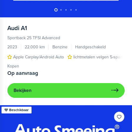
Audi
A1
Sportback 25 TFSI Advanced
2023
22.000 km
Benzine
Handgeschakeld
Apple Carplay/Android Auto
lichtmetalen velgen 5-spaaks 17
Kopen
Op aanvraag
Bekijken
Beschikbaar