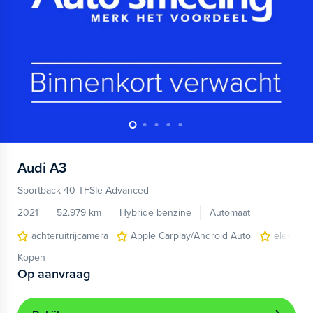
Audi
A3
Sportback 40 TFSIe Advanced
2021
52.979 km
Hybride benzine
Automaat
achteruitrijcamera
Apple Carplay/Android Auto
electroni
Kopen
Op aanvraag