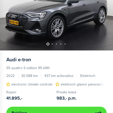
Audi
e-tron
55 quattro S edition 95 kWh
2022
30.588 km
437 km actieradius
Elektrisch
electronic climate controle
elektrisch glazen panorama-dak
Kopen
Private lease
41.895,-
983,-
p.m.
Bekijken