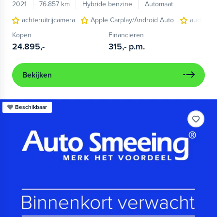
2021
76.857 km
Hybride benzine
Automaat
achteruitrijcamera
Apple Carplay/Android Auto
audio ins
Kopen
Financieren
24.895,-
315,-
p.m.
Bekijken
Beschikbaar