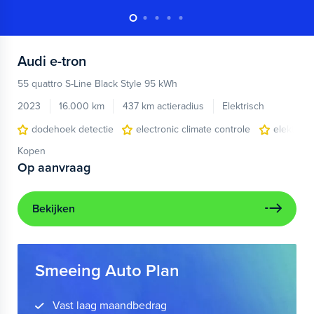
Audi
e-tron
55 quattro S-Line Black Style 95 kWh
2023
16.000 km
437 km actieradius
Elektrisch
dodehoek detectie
electronic climate controle
elektris
Kopen
Op aanvraag
Bekijken
Smeeing Auto Plan
Vast laag maandbedrag