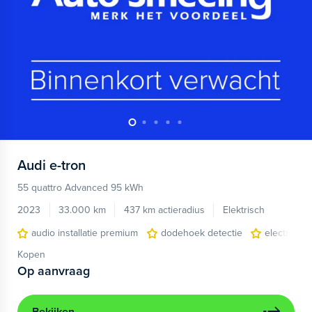
Audi
e-tron
55 quattro Advanced 95 kWh
2023
33.000 km
437 km actieradius
Elektrisch
audio installatie premium
dodehoek detectie
electronic 
Kopen
Op aanvraag