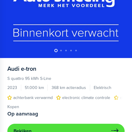
Audi
e-tron
S quattro 95 kWh S-Line
2023
51.000 km
368 km actieradius
Elektrisch
achterbank verwarmd
electronic climate controle
elektr
Kopen
Op aanvraag
Bekijken