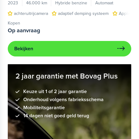
2023
46.000 km
Hybride benzine
Automaat
achteruitrijcamera
adaptief demping systeem
Apple Car
Kopen
Op aanvraag
Bekijken
2 jaar garantie met Bovag Plus
Keuze uit 1 of 2 jaar garantie
Onderhoud volgens fabrieksschema
Mobiliteitsgarantie
14 dagen niet goed geld terug