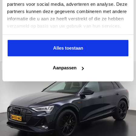
2022
34.998 km
437 km actieradius
Elektrisch
partners voor social media, adverteren en analyse. Deze
partners kunnen deze gegevens combineren met andere
electronic climate controle
elektrisch glazen panorama-dak
informatie die u aan ze heeft verstrekt of die ze hebben
Kopen
Private lease
verzameld op basis van uw gebruik van hun services.
36.895,-
793,-
p.m.
Bekijken
Alles toestaan
Beschikbaar
Aanpassen