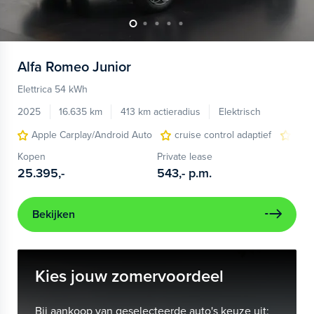
Alfa Romeo
Junior
Elettrica 54 kWh
2025
16.635 km
413 km actieradius
Elektrisch
Apple Carplay/Android Auto
cruise control adaptief
LED
Kopen
Private lease
25.395,-
543,-
p.m.
Bekijken
Kies jouw zomervoordeel
Bij aankoop van geselecteerde auto's keuze uit: