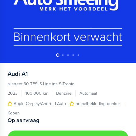
Audi
A1
allstreet 30 TFSI S-Line int. S-Tronic
2023
100.000 km
Benzine
Automaat
Apple Carplay/Android Auto
hemelbekleding donker
lic
Kopen
Op aanvraag