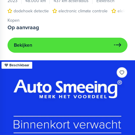
2023
48.000 km
437 km actieradius
Elektrisch
dodehoek detectie
electronic climate controle
elektris
Kopen
Op aanvraag
Bekijken
Beschikbaar