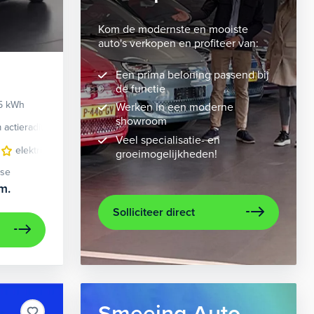
Kom de modernste en mooiste
auto's verkopen en profiteer van:
Een prima beloning passend bij
de functie
95 kWh
Werken in een moderne
showroom
 actieradius
Elektrisch
Veel specialisatie- en
eding
elektrisch glazen panorama-dak
lichtmetalen velgen 7-spaaks 21"
lichtmetalen velgen 10-spaaks 2
metaalkleur
navigat
groeimogelijkheden!
ase
m.
Solliciteer direct