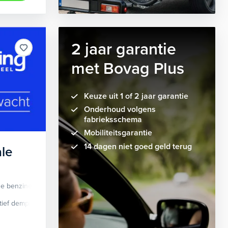
2 jaar garantie
met Bovag Plus
Keuze uit 1 of 2 jaar garantie
Onderhoud volgens
fabrieksschema
Mobiliteitsgarantie
14 dagen niet goed geld terug
le
de benzine
Automaat
tief demping systeem
cruise control adaptief
Apple Carplay/Android Auto
dodehoek detectie
elektrisch glaze
audio instal