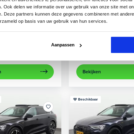
3
Audi
A3
. Ook delen we informatie over uw gebruik van onze site met on
e. Deze partners kunnen deze gegevens combineren met andere i
0 TFSIe Advanced
Sportback 40 TFSIe Plug-In
erzameld op basis van uw gebruik van hun services.
841 km
Hybride benzine
Automaat
2022
84.000 km
Hybri
rplay/Android Auto
electronic climate controle
achteruitrijcamera
lichtmetalen velg
Appl
Aanpassen
Private lease
Kopen
563,-
p.m.
Op aanvraag
n
Bekijken
Beschikbaar