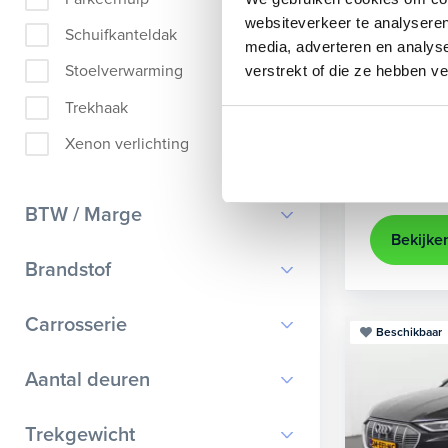
Audi
A
websiteverkeer te analyseren
Schuifkanteldak
media, adverteren en analys
Sportback 4
Stoelverwarming
verstrekt of die ze hebben v
2021
35.
Trekhaak
Apple Ca
Xenon verlichting
Kopen
25.895,-
BTW / Marge
Bekijke
BTW
Brandstof
Marge
Benzine
Carrosserie
Beschikbaar
Diesel
Bestelauto
9
Aantal deuren
Elektrisch
Cabriolet
9
Hybride benzine
0
Trekgewicht
Chassis cabine
1