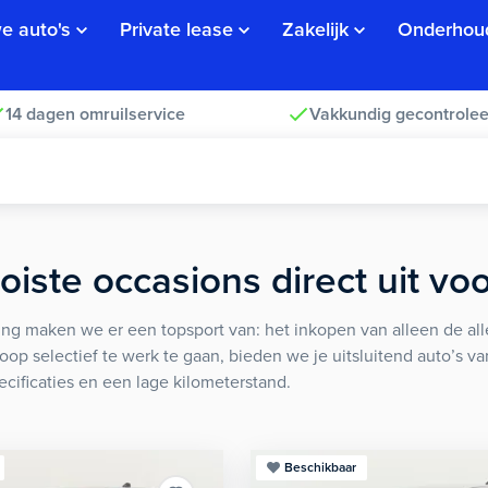
e auto's
Private lease
Zakelijk
Onderhou
14 dagen omruilservice
Vakkundig gecontrolee
iste occasions direct uit vo
ng maken we er een topsport van: het inkopen van alleen de alle
koop selectief te werk te gaan, bieden we je uitsluitend auto’s v
ecificaties en een lage kilometerstand.
Beschikbaar