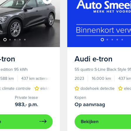
-tron
Audi
e-tron
 edition 95 kWh
55 quattro S-Line Black Style 
.588 km
437 km actieradius
Elektrisch
2023
16.000 km
437 km
c climate controle
elektrisch glazen panorama-dak
dodehoek detectie
lederen/stof
ele
Private lease
Kopen
983,-
p.m.
Op aanvraag
n
Bekijken