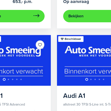
653,-
p.m.
Op aanvraag
n
Bekijken
Beschikbaar
1
Audi
A1
5 TFSI Advanced
allstreet 30 TFSI S-Line int. S-T