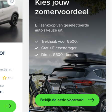
Kies jouw
zomervoordeel
Bij aankoop van geselecteerde
auto's keuze uit:
Trekhaak voor €500,-
Gratis Fietsendrager
or
Direct €500,- korting
actieradius
Elektrisch
lichtmetalen velgen 5-spaaks 18"
cruise control adaptief
LED koplampen
volledig digitaal instrumentenpane
lichtmetalen velge
ase
m.
Bekijk de actie voorraad