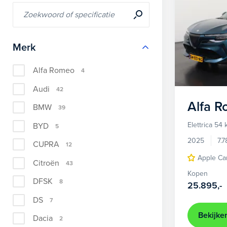
Merk
Alfa Romeo
4
Audi
42
Alfa 
BMW
39
Elettrica 54
BYD
5
2025
7.
CUPRA
12
Apple Ca
Citroën
43
Kopen
DFSK
8
25.895,-
DS
7
Bekijke
Dacia
2