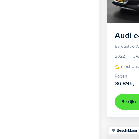
1
Hatchback
380
2
MPV
22
3
Overig
2
Audi
e
4
Personenbus
2
55 quattro 
5
SUV
491
2022
34
6
Sedan
electroni
18
Kopen
Stationwagon
94
36.895,-
Terreinwagen
1
Trike
1
Bekijke
Beschikbaar