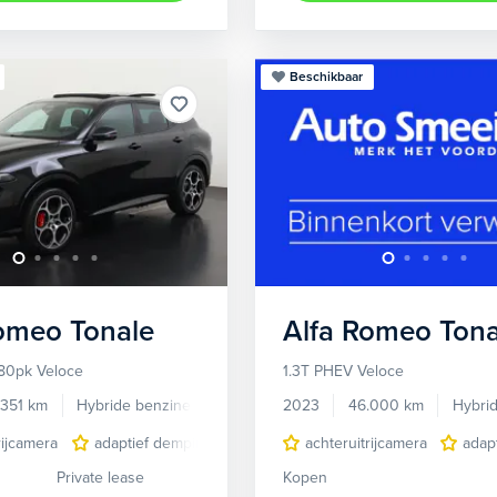
Beschikbaar
Romeo
Tonale
Alfa Romeo
Tona
80pk Veloce
1.3T PHEV Veloce
.351 km
Hybride benzine
Automaat
2023
46.000 km
Hybri
rijcamera
adaptief demping systeem
achteruitrijcamera
audio installatie premium
adap
Private lease
Kopen