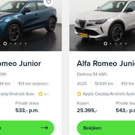
Romeo
Junior
Alfa Romeo
Juni
 kWh
Elettrica 54 kWh
784 km
413 km actieradius
Elektrisch
2025
16.635 km
413 km 
rplay/Android Auto
cruise control adaptief
Apple Carplay/Android Auto
LED koplampen
Private lease
Kopen
Private le
533,-
p.m.
25.395,-
543,-
p.
n
Bekijken