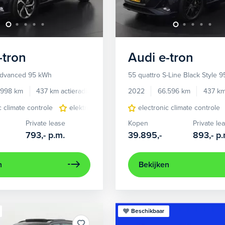
-tron
Audi
e-tron
Advanced 95 kWh
55 quattro S-Line Black Style 
.998 km
437 km actieradius
Elektrisch
2022
66.596 km
437 km
c climate controle
elektrisch glazen panorama-dak
electronic climate controle
lederen bekl
Private lease
Kopen
Private le
793,-
p.m.
39.895,-
893,-
p.
n
Bekijken
Beschikbaar