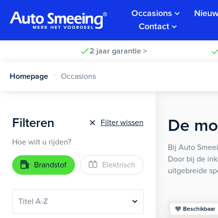
Occasions
Nieuw
Contact
2 jaar garantie >
Homepage
Occasions
Filteren
De moo
Filter wissen
Hoe wilt u rijden?
Bij Auto Smeei
Door bij de in
Brandstof
Elektrisch
uitgebreide sp
Beschikbaar