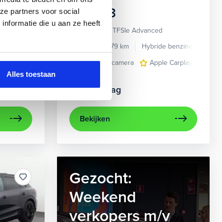
Audi
A3
ze partners voor social
nformatie die u aan ze heeft
Sportback 40 TFSIe Advanced
de benzine
Automaat
2021
52.979 km
Hybride benzine
Auto
en multi-spaaks 17"
e Carplay/Android Auto
navigatiesysteem full map
achteruitrijcamera
electronic climate controle
Apple Carplay/Android
trekhaak met afn
elektrisch g
Alles toestaan
Kopen
Op aanvraag
Bekijken
Gezocht:
Weekend
verkopers m/v