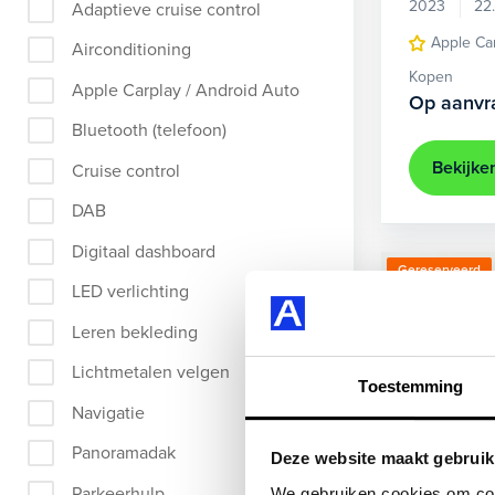
2023
22
Adaptieve cruise control
Apple Ca
Airconditioning
Kopen
Apple Carplay / Android Auto
Op aanvr
Bluetooth (telefoon)
Bekijke
Cruise control
DAB
Digitaal dashboard
Gereserveerd
LED verlichting
Leren bekleding
Lichtmetalen velgen
Toestemming
Navigatie
Panoramadak
Deze website maakt gebruik
Parkeerhulp
We gebruiken cookies om cont