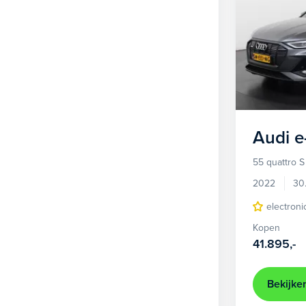
Audi
e
55 quattro S
2022
30
electroni
Kopen
41.895,-
Bekijke