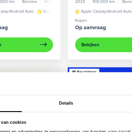
.000 km
Benzine
Handgeschakeld
2023
100.000 km
Benz
rplay/Android Auto
lichtmetalen velgen 5-spaaks 17"
Apple Carplay/Android Auto
voorstoel
Kopen
aag
Op aanvraag
n
Bekijken
Beschikbaar
Details
 van cookies
ent en advertenties te personaliseren, om functies voor social