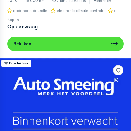
2023
48.000 km
437 km actieradius
Elektrisch
dodehoek detectie
electronic climate controle
elektris
Kopen
Op aanvraag
Bekijken
Beschikbaar