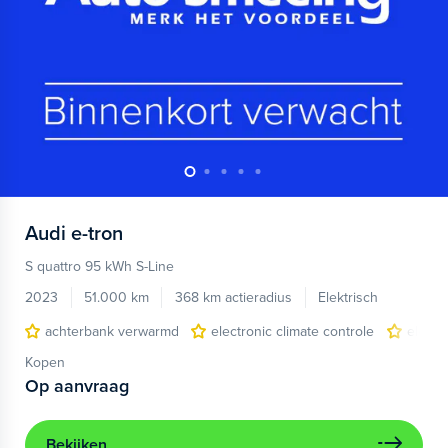
Audi
e-tron
S quattro 95 kWh S-Line
2023
51.000 km
368 km actieradius
Elektrisch
achterbank verwarmd
electronic climate controle
elektr
Kopen
Op aanvraag
Bekijken