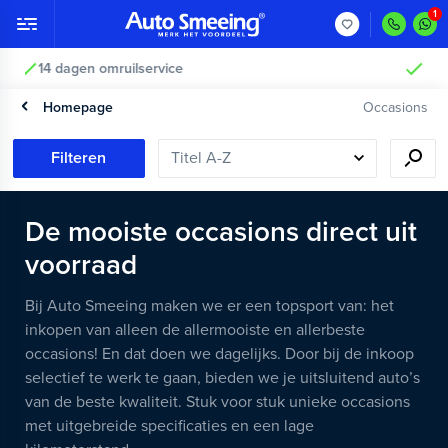
Vakkundig gecontroleerd >
Homepage
Occasions
Filteren
De mooiste occasions direct uit
voorraad
Bij Auto Smeeing maken we er een topsport van: het
inkopen van alleen de allermooiste en allerbeste
occasions! En dat doen we dagelijks. Door bij de inkoop
selectief te werk te gaan, bieden we je uitsluitend auto’s
van de beste kwaliteit. Stuk voor stuk unieke occasions
met uitgebreide specificaties en een lage