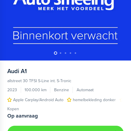
Audi
A1
allstreet 30 TFSI S-Line int. S-Tronic
2023
100.000 km
Benzine
Automaat
Apple Carplay/Android Auto
hemelbekleding donker
lic
Kopen
Op aanvraag