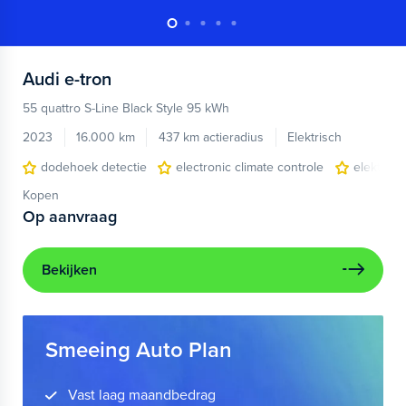
Audi
e-tron
55 quattro S-Line Black Style 95 kWh
2023
16.000 km
437 km actieradius
Elektrisch
dodehoek detectie
electronic climate controle
elektris
Kopen
Op aanvraag
Bekijken
Smeeing Auto Plan
Vast laag maandbedrag