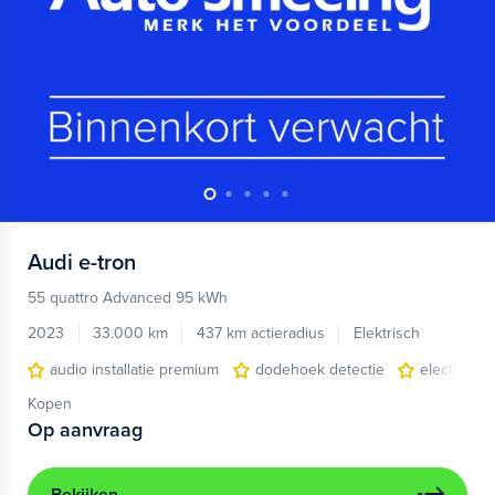
Audi
e-tron
55 quattro Advanced 95 kWh
2023
33.000 km
437 km actieradius
Elektrisch
audio installatie premium
dodehoek detectie
electronic 
Kopen
Op aanvraag