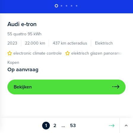
Audi
e-tron
55 quattro 95 kWh
2023
22.000 km
437 km actieradius
Elektrisch
electronic climate controle
elektrisch glazen panorama-dak
Kopen
Op aanvraag
Bekijken
1
2
...
53
Volgende