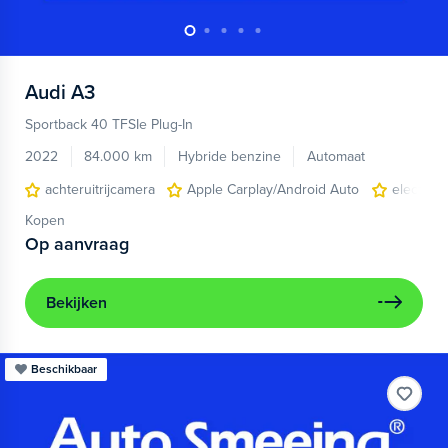
Audi
A3
Sportback 40 TFSIe Plug-In
2022
84.000 km
Hybride benzine
Automaat
achteruitrijcamera
Apple Carplay/Android Auto
electroni
Kopen
Op aanvraag
Bekijken
Beschikbaar