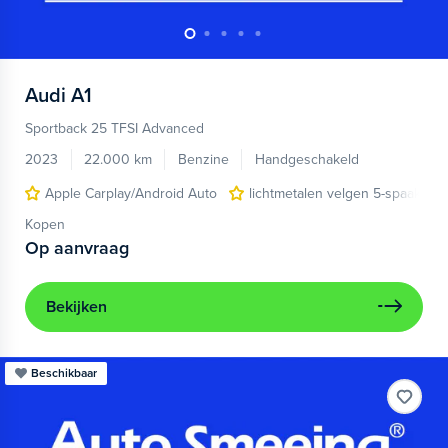
Audi
A1
Sportback 25 TFSI Advanced
2023
22.000 km
Benzine
Handgeschakeld
Apple Carplay/Android Auto
lichtmetalen velgen 5-spaaks 17
Kopen
Op aanvraag
Bekijken
Beschikbaar