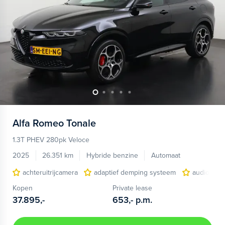
Alfa Romeo
Tonale
1.3T PHEV 280pk Veloce
2025
26.351 km
Hybride benzine
Automaat
achteruitrijcamera
adaptief demping systeem
audio inst
Kopen
Private lease
37.895,-
653,-
p.m.