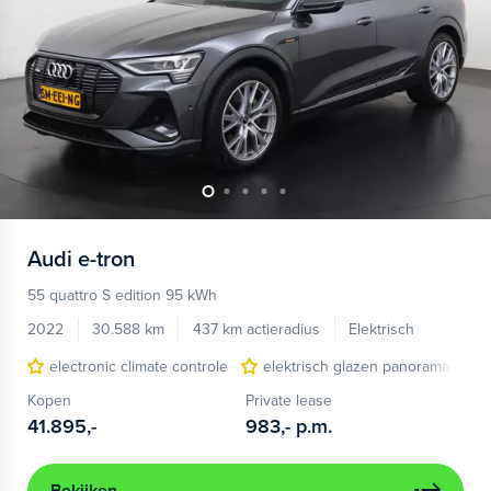
Audi
e-tron
55 quattro S edition 95 kWh
2022
30.588 km
437 km actieradius
Elektrisch
electronic climate controle
elektrisch glazen panorama-dak
Kopen
Private lease
41.895,-
983,-
p.m.
Bekijken