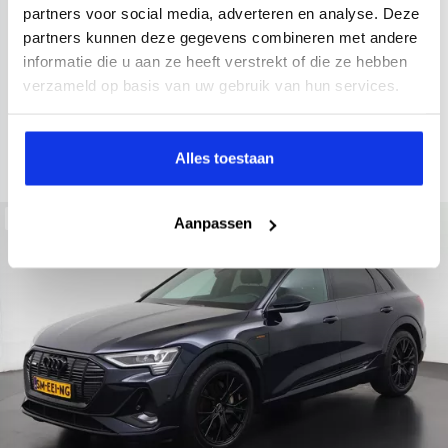
2022
34.998 km
437 km actieradius
Elektrisch
partners voor social media, adverteren en analyse. Deze
partners kunnen deze gegevens combineren met andere
electronic climate controle
elektrisch glazen panorama-dak
informatie die u aan ze heeft verstrekt of die ze hebben
Kopen
Private lease
verzameld op basis van uw gebruik van hun services.
36.895,-
793,-
p.m.
Bekijken
Alles toestaan
Beschikbaar
Aanpassen