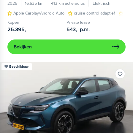
2025
16.635 km
413 km actieradius
Elektrisch
Apple Carplay/Android Auto
cruise control adaptief
LED
Kopen
Private lease
25.395,-
543,-
p.m.
Bekijken
Beschikbaar