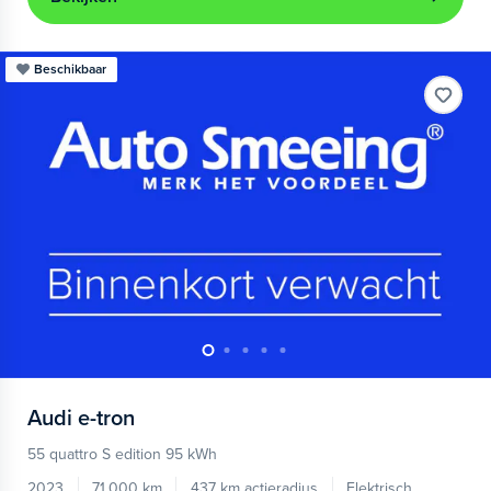
Beschikbaar
Audi
e-tron
55 quattro S edition 95 kWh
2023
71.000 km
437 km actieradius
Elektrisch