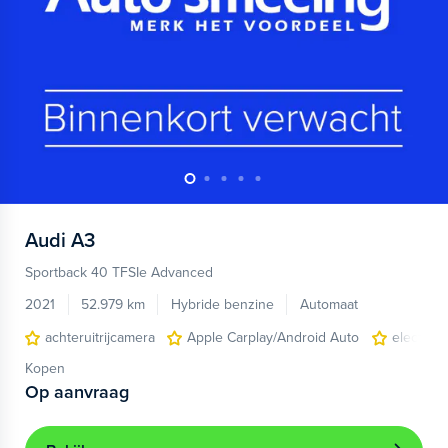
Audi
A3
Sportback 40 TFSIe Advanced
2021
52.979 km
Hybride benzine
Automaat
achteruitrijcamera
Apple Carplay/Android Auto
electroni
Kopen
Op aanvraag