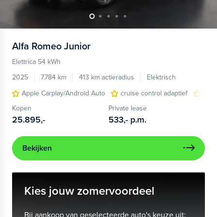
Alfa Romeo
Junior
Elettrica 54 kWh
2025
7.784 km
413 km actieradius
Elektrisch
Apple Carplay/Android Auto
cruise control adaptief
LED
Kopen
Private lease
25.895,-
533,-
p.m.
Bekijken
Kies jouw zomervoordeel
Bij aankoop van geselecteerde auto's keuze uit: