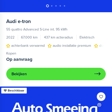
Audi
e-tron
55 quattro Advanced S-Line int. 95 kWh
2022
67.000 km
437 km actieradius
Elektrisch
achterbank verwarmd
audio installatie premium
dodehoe
Kopen
Op aanvraag
Bekijken
Beschikbaar