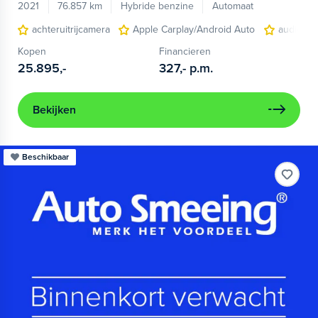
2021
76.857 km
Hybride benzine
Automaat
achteruitrijcamera
Apple Carplay/Android Auto
audio ins
Kopen
Financieren
25.895,-
327,-
p.m.
Bekijken
Beschikbaar