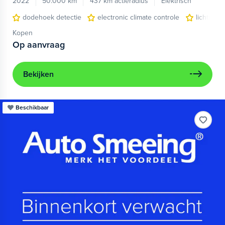
2022
50.000 km
437 km actieradius
Elektrisch
dodehoek detectie
electronic climate controle
lichtmeta
Kopen
Op aanvraag
Bekijken
Beschikbaar