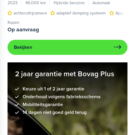
2023
46.000 km
Hybride benzine
Automaat
achteruitrijcamera
adaptief demping systeem
Apple Car
Kopen
Op aanvraag
Bekijken
2 jaar garantie met Bovag Plus
Keuze uit 1 of 2 jaar garantie
Onderhoud volgens fabrieksschema
Mobiliteitsgarantie
14 dagen niet goed geld terug