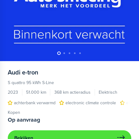
Audi
e-tron
S quattro 95 kWh S-Line
2023
51.000 km
368 km actieradius
Elektrisch
achterbank verwarmd
electronic climate controle
elektr
Kopen
Op aanvraag
Bekijken