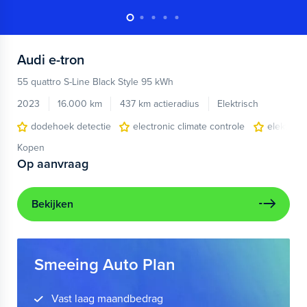
Audi
e-tron
55 quattro S-Line Black Style 95 kWh
2023
16.000 km
437 km actieradius
Elektrisch
dodehoek detectie
electronic climate controle
elektris
Kopen
Op aanvraag
Bekijken
Smeeing Auto Plan
Vast laag maandbedrag