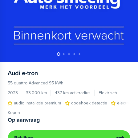
Audi
e-tron
55 quattro Advanced 95 kWh
2023
33.000 km
437 km actieradius
Elektrisch
audio installatie premium
dodehoek detectie
electronic 
Kopen
Op aanvraag