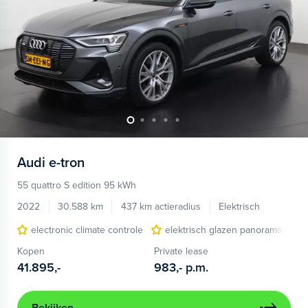
Audi
e-tron
55 quattro S edition 95 kWh
2022
30.588 km
437 km actieradius
Elektrisch
electronic climate controle
elektrisch glazen panorama-dak
Kopen
Private lease
41.895,-
983,-
p.m.
Bekijken