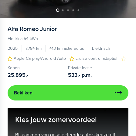
Alfa Romeo
Junior
Elettrica 54 kWh
2025
7.784 km
413 km actieradius
Elektrisch
Apple Carplay/Android Auto
cruise control adaptief
LED
Kopen
Private lease
25.895,-
533,-
p.m.
Bekijken
Kies jouw zomervoordeel
Bij aankoop van geselecteerde auto's keuze uit: