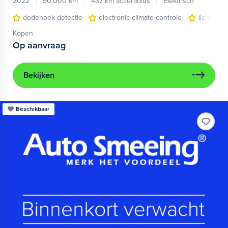
2022
50.000 km
437 km actieradius
Elektrisch
dodehoek detectie
electronic climate controle
lichtmeta
Kopen
Op aanvraag
Bekijken
Beschikbaar