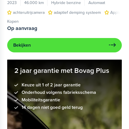
2023
46.000 km
Hybride benzine
Automaat
achteruitrijcamera
adaptief demping systeem
Apple Car
Kopen
Op aanvraag
Bekijken
2 jaar garantie met Bovag Plus
Keuze uit 1 of 2 jaar garantie
Onderhoud volgens fabrieksschema
Mobiliteitsgarantie
14 dagen niet goed geld terug