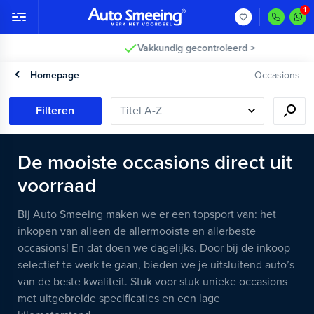
Vakkundig gecontroleerd >
Homepage
Occasions
Filteren
De mooiste occasions direct uit
voorraad
Bij Auto Smeeing maken we er een topsport van: het
inkopen van alleen de allermooiste en allerbeste
occasions! En dat doen we dagelijks. Door bij de inkoop
selectief te werk te gaan, bieden we je uitsluitend auto’s
van de beste kwaliteit. Stuk voor stuk unieke occasions
met uitgebreide specificaties en een lage