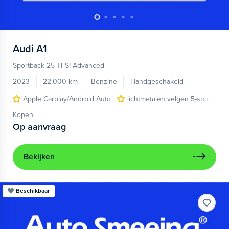
Audi
A1
Sportback 25 TFSI Advanced
2023
22.000 km
Benzine
Handgeschakeld
Apple Carplay/Android Auto
lichtmetalen velgen 5-spaaks 17
Kopen
Op aanvraag
Bekijken
Beschikbaar