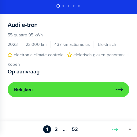
Audi
e-tron
55 quattro 95 kWh
2023
22.000 km
437 km actieradius
Elektrisch
electronic climate controle
elektrisch glazen panorama-dak
Kopen
Op aanvraag
Bekijken
1
2
...
52
Volgende