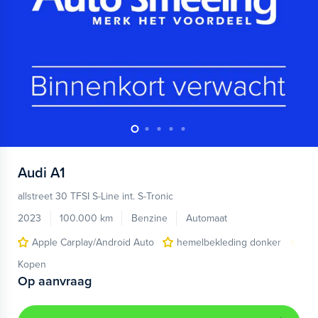
Audi
A1
allstreet 30 TFSI S-Line int. S-Tronic
2023
100.000 km
Benzine
Automaat
Apple Carplay/Android Auto
hemelbekleding donker
lic
Kopen
Op aanvraag