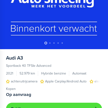
Audi
A3
Sportback 40 TFSIe Advanced
2021
52.979 km
Hybride benzine
Automaat
achteruitrijcamera
Apple Carplay/Android Auto
electroni
Kopen
Op aanvraag