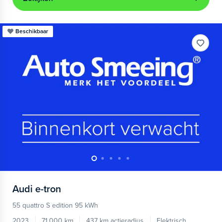
Beschikbaar
Audi
e-tron
55 quattro S edition 95 kWh
2023
71.000 km
437 km actieradius
Elektrisch