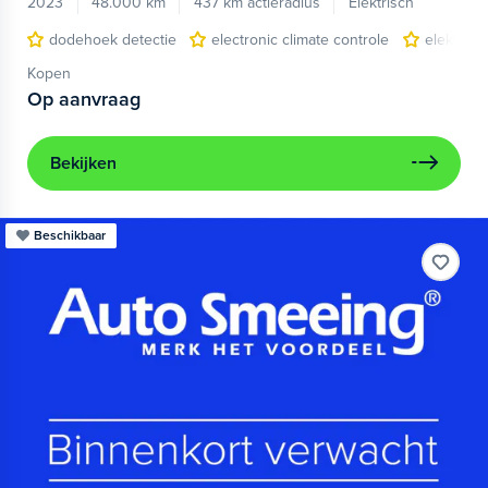
2023
48.000 km
437 km actieradius
Elektrisch
dodehoek detectie
electronic climate controle
elektris
Kopen
Op aanvraag
Bekijken
Beschikbaar