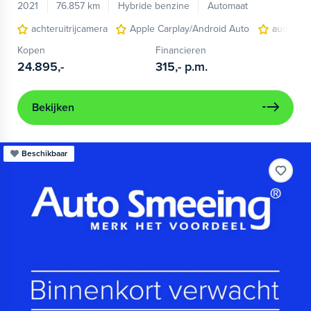
2021
76.857 km
Hybride benzine
Automaat
achteruitrijcamera
Apple Carplay/Android Auto
audio ins
Kopen
Financieren
24.895,-
315,-
p.m.
Bekijken
Beschikbaar