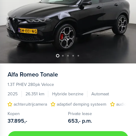
Alfa Romeo
Tonale
1.3T PHEV 280pk Veloce
2025
26.351 km
Hybride benzine
Automaat
achteruitrijcamera
adaptief demping systeem
audio inst
Kopen
Private lease
37.895,-
653,-
p.m.