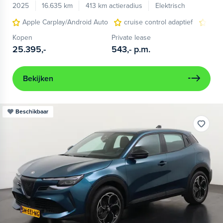
2025
16.635 km
413 km actieradius
Elektrisch
Apple Carplay/Android Auto
cruise control adaptief
LED
Kopen
Private lease
25.395,-
543,-
p.m.
Bekijken
Beschikbaar