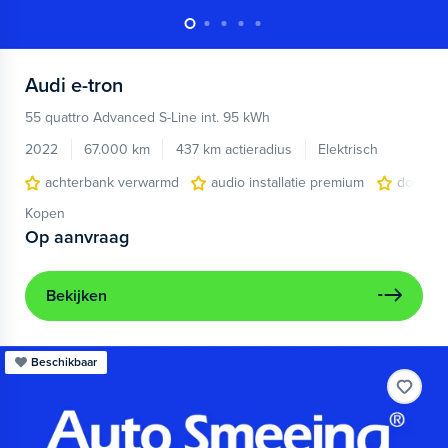
Audi
e-tron
55 quattro Advanced S-Line int. 95 kWh
2022
67.000 km
437 km actieradius
Elektrisch
achterbank verwarmd
audio installatie premium
dodehoe
Kopen
Op aanvraag
Bekijken
Beschikbaar