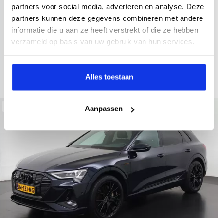
2022
34.998 km
437 km actieradius
Elektrisch
partners voor social media, adverteren en analyse. Deze
partners kunnen deze gegevens combineren met andere
electronic climate controle
elektrisch glazen panorama-dak
informatie die u aan ze heeft verstrekt of die ze hebben
Kopen
Private lease
verzameld op basis van uw gebruik van hun services.
36.895,-
793,-
p.m.
Bekijken
Alles toestaan
Beschikbaar
Aanpassen