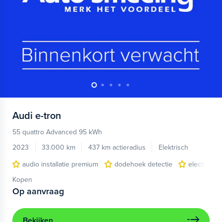
Audi
e-tron
55 quattro Advanced 95 kWh
2023
33.000 km
437 km actieradius
Elektrisch
audio installatie premium
dodehoek detectie
electronic 
Kopen
Op aanvraag
Bekijken