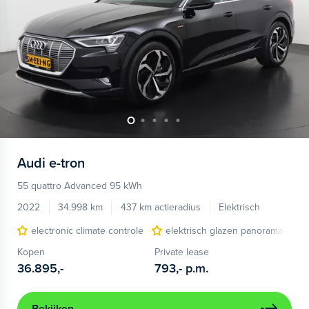
Audi
e-tron
55 quattro Advanced 95 kWh
2022
34.998 km
437 km actieradius
Elektrisch
electronic climate controle
elektrisch glazen panorama-dak
Kopen
Private lease
36.895,-
793,-
p.m.
Bekijken