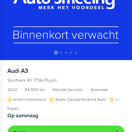
Audi
A3
Sportback 40 TFSIe Plug-In
2022
84.000 km
Hybride benzine
Automaat
achteruitrijcamera
Apple Carplay/Android Auto
electroni
Kopen
Op aanvraag