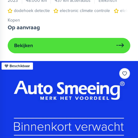
2023
48.000 km
437 km actieradius
Elektrisch
dodehoek detectie
electronic climate controle
elektris
Kopen
Op aanvraag
Bekijken
Beschikbaar