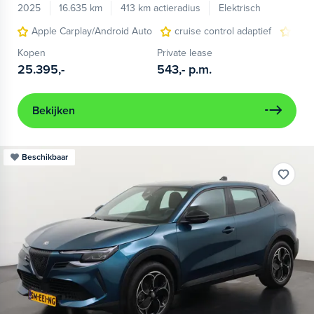
2025
16.635 km
413 km actieradius
Elektrisch
Apple Carplay/Android Auto
cruise control adaptief
LED
Kopen
Private lease
25.395,-
543,-
p.m.
Bekijken
Beschikbaar