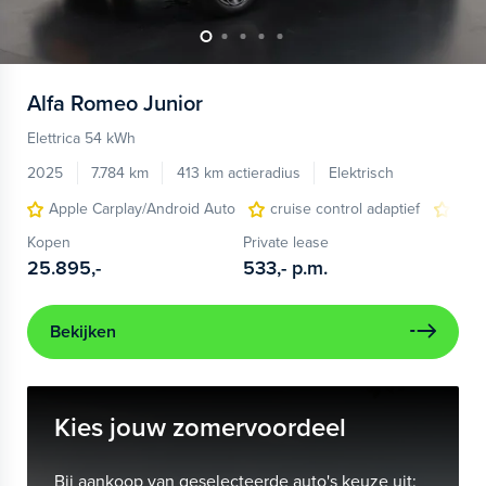
Alfa Romeo
Junior
Elettrica 54 kWh
2025
7.784 km
413 km actieradius
Elektrisch
Apple Carplay/Android Auto
cruise control adaptief
LED
Kopen
Private lease
25.895,-
533,-
p.m.
Bekijken
Kies jouw zomervoordeel
Bij aankoop van geselecteerde auto's keuze uit: