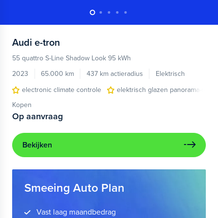
Audi
e-tron
55 quattro S-Line Shadow Look 95 kWh
2023
65.000 km
437 km actieradius
Elektrisch
electronic climate controle
elektrisch glazen panorama-dak
Kopen
Op aanvraag
Bekijken
Smeeing Auto Plan
Vast laag maandbedrag