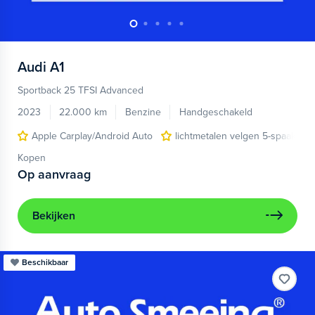
Audi
A1
Sportback 25 TFSI Advanced
2023
22.000 km
Benzine
Handgeschakeld
Apple Carplay/Android Auto
lichtmetalen velgen 5-spaaks 17
Kopen
Op aanvraag
Bekijken
Beschikbaar