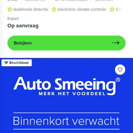
dodehoek detectie
electronic climate controle
lichtmeta
Kopen
Op aanvraag
Bekijken
Beschikbaar