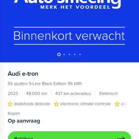
Audi
e-tron
55 quattro S-Line Black Edition 95 kWh
2023
48.000 km
437 km actieradius
Elektrisch
dodehoek detectie
electronic climate controle
elektris
Kopen
Op aanvraag