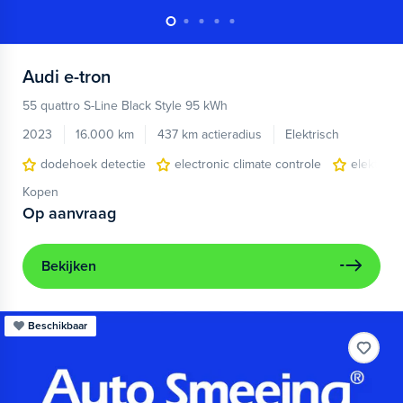
Audi
e-tron
55 quattro S-Line Black Style 95 kWh
2023
16.000 km
437 km actieradius
Elektrisch
dodehoek detectie
electronic climate controle
elektris
Kopen
Op aanvraag
Bekijken
Beschikbaar