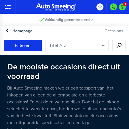
Vakkundig gecontroleerd >
Homepage
Occasions
Filteren
De mooiste occasions direct uit
voorraad
Bij Auto Smeeing maken we er een topsport van: het
inkopen van alleen de allermooiste en allerbeste
occasions! En dat doen we dagelijks. Door bij de inkoop
selectief te werk te gaan, bieden we je uitsluitend auto’s
van de beste kwaliteit. Stuk voor stuk unieke occasions
met uitgebreide specificaties en een lage