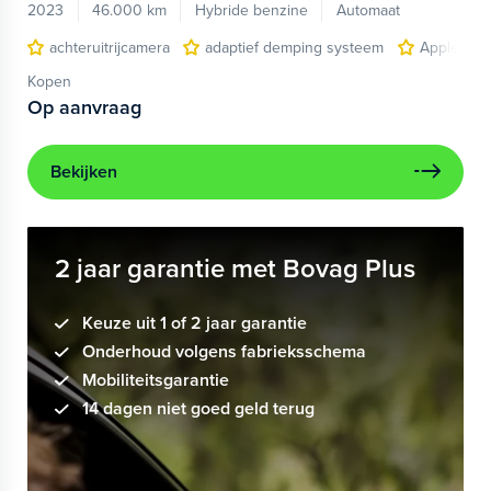
2023
46.000 km
Hybride benzine
Automaat
achteruitrijcamera
adaptief demping systeem
Apple Car
Kopen
Op aanvraag
Bekijken
2 jaar garantie met Bovag Plus
Keuze uit 1 of 2 jaar garantie
Onderhoud volgens fabrieksschema
Mobiliteitsgarantie
14 dagen niet goed geld terug