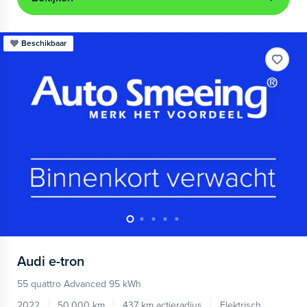
Beschikbaar
Audi
e-tron
55 quattro Advanced 95 kWh
2022
50.000 km
437 km actieradius
Elektrisch