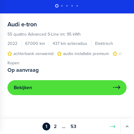
Audi
e-tron
55 quattro Advanced S-Line int. 95 kWh
2022
67.000 km
437 km actieradius
Elektrisch
achterbank verwarmd
audio installatie premium
dodehoe
Kopen
Op aanvraag
Bekijken
1
2
...
53
Volgende