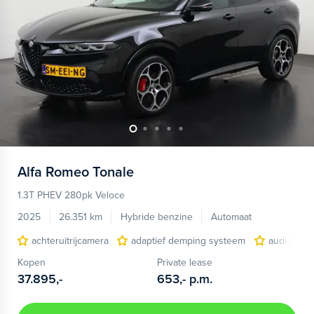
Alfa Romeo
Tonale
1.3T PHEV 280pk Veloce
2025
26.351 km
Hybride benzine
Automaat
achteruitrijcamera
adaptief demping systeem
audio inst
Kopen
Private lease
37.895,-
653,-
p.m.