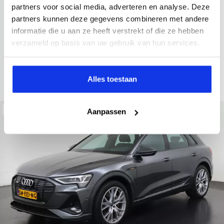
2021
52.979 km
Hybride benzine
Automaat
partners voor social media, adverteren en analyse. Deze
partners kunnen deze gegevens combineren met andere
achteruitrijcamera
Apple Carplay/Android Auto
electroni
informatie die u aan ze heeft verstrekt of die ze hebben
Kopen
verzameld op basis van uw gebruik van hun services.
Op aanvraag
Bekijken
Alles toestaan
Beschikbaar
Aanpassen