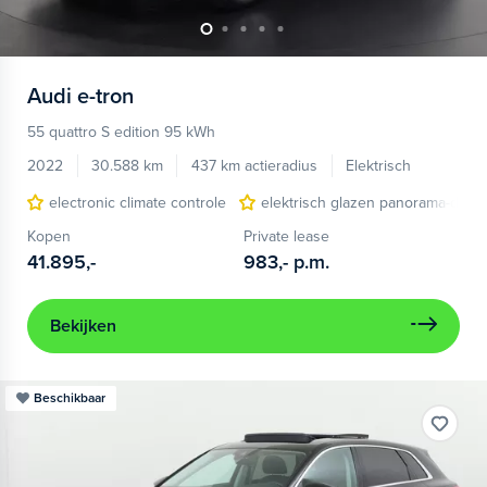
Audi
e-tron
55 quattro S edition 95 kWh
2022
30.588 km
437 km actieradius
Elektrisch
electronic climate controle
elektrisch glazen panorama-dak
Kopen
Private lease
41.895,-
983,-
p.m.
Bekijken
Beschikbaar