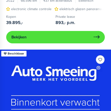
2022
66.596 km
437 km actieradius
Elektrisch
electronic climate controle
elektrisch glazen panorama-dak
Kopen
Private lease
39.895,-
893,-
p.m.
Bekijken
Beschikbaar