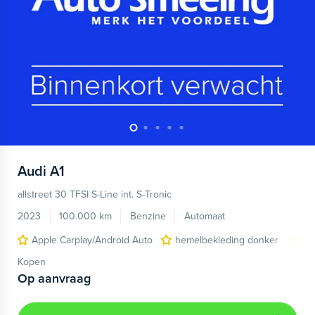
Audi
A1
allstreet 30 TFSI S-Line int. S-Tronic
2023
100.000 km
Benzine
Automaat
Apple Carplay/Android Auto
hemelbekleding donker
lic
Kopen
Op aanvraag