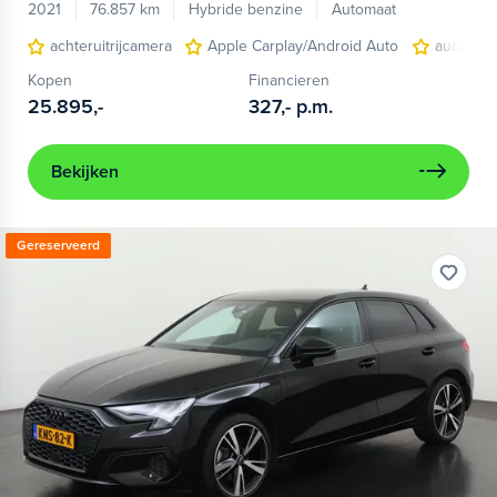
2021
76.857 km
Hybride benzine
Automaat
achteruitrijcamera
Apple Carplay/Android Auto
audio ins
Kopen
Financieren
25.895,-
327,-
p.m.
Bekijken
Gereserveerd