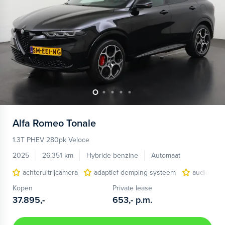
Alfa Romeo
Tonale
1.3T PHEV 280pk Veloce
2025
26.351 km
Hybride benzine
Automaat
achteruitrijcamera
adaptief demping systeem
audio inst
Kopen
Private lease
37.895,-
653,-
p.m.