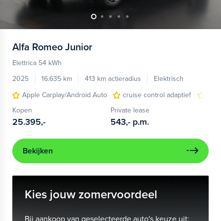
Alfa Romeo
Junior
Elettrica 54 kWh
2025
16.635 km
413 km actieradius
Elektrisch
Apple Carplay/Android Auto
cruise control adaptief
LED
Kopen
Private lease
25.395,-
543,-
p.m.
Bekijken
Kies jouw zomervoordeel
Bij aankoop van geselecteerde auto's keuze uit: