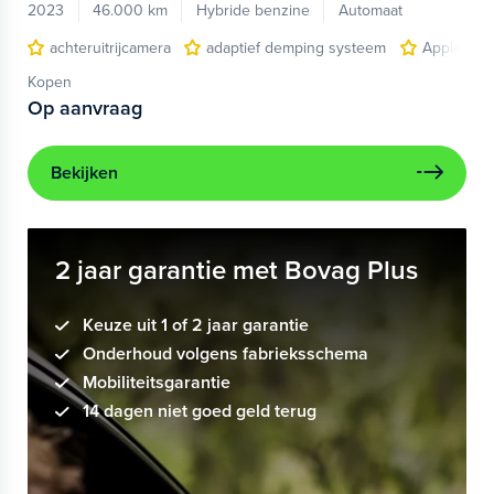
2023
46.000 km
Hybride benzine
Automaat
achteruitrijcamera
adaptief demping systeem
Apple Car
Kopen
Op aanvraag
Bekijken
2 jaar garantie met Bovag Plus
Keuze uit 1 of 2 jaar garantie
Onderhoud volgens fabrieksschema
Mobiliteitsgarantie
14 dagen niet goed geld terug