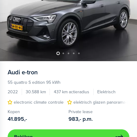
Audi
e-tron
55 quattro S edition 95 kWh
2022
30.588 km
437 km actieradius
Elektrisch
electronic climate controle
elektrisch glazen panorama-dak
Kopen
Private lease
41.895,-
983,-
p.m.
Bekijken