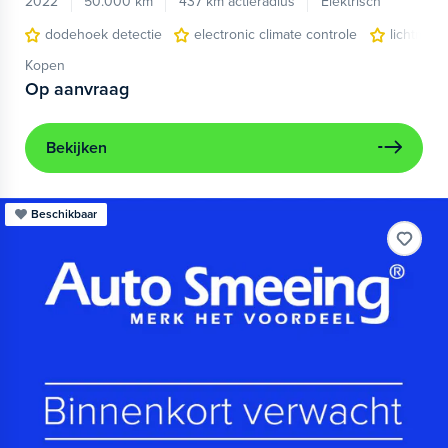
2022
50.000 km
437 km actieradius
Elektrisch
dodehoek detectie
electronic climate controle
lichtmeta
Kopen
Op aanvraag
Bekijken
Beschikbaar