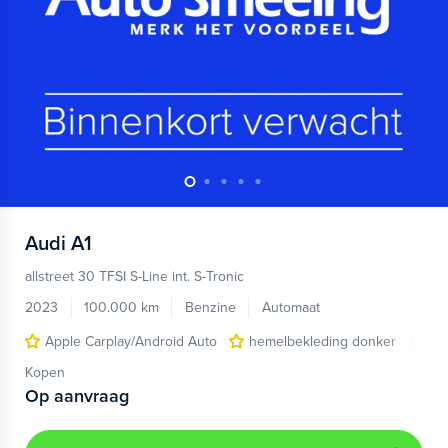
Audi
A1
allstreet 30 TFSI S-Line int. S-Tronic
2023
100.000 km
Benzine
Automaat
Apple Carplay/Android Auto
hemelbekleding donker
lic
Kopen
Op aanvraag