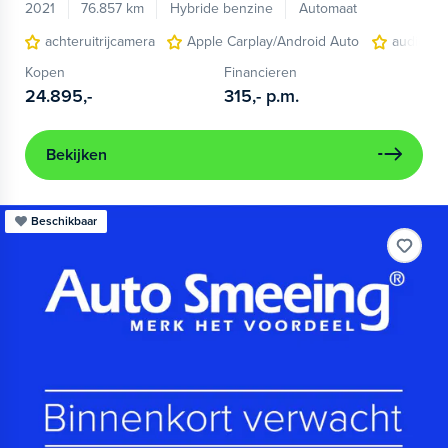
2021
76.857 km
Hybride benzine
Automaat
achteruitrijcamera
Apple Carplay/Android Auto
audio ins
Kopen
Financieren
24.895,-
315,-
p.m.
Bekijken
Beschikbaar