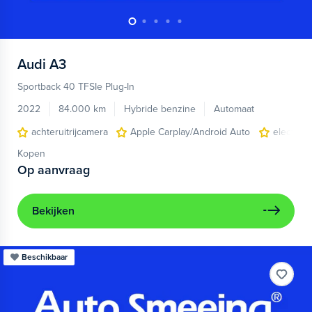
Audi
A3
Sportback 40 TFSIe Plug-In
2022
84.000 km
Hybride benzine
Automaat
achteruitrijcamera
Apple Carplay/Android Auto
electroni
Kopen
Op aanvraag
Bekijken
Beschikbaar