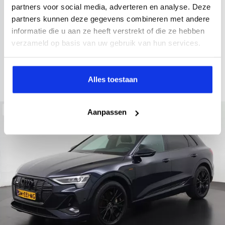
2022
34.998 km
437 km actieradius
Elektrisch
partners voor social media, adverteren en analyse. Deze
partners kunnen deze gegevens combineren met andere
electronic climate controle
elektrisch glazen panorama-dak
informatie die u aan ze heeft verstrekt of die ze hebben
Kopen
Private lease
verzameld op basis van uw gebruik van hun services.
36.895,-
793,-
p.m.
Bekijken
Alles toestaan
Beschikbaar
Aanpassen