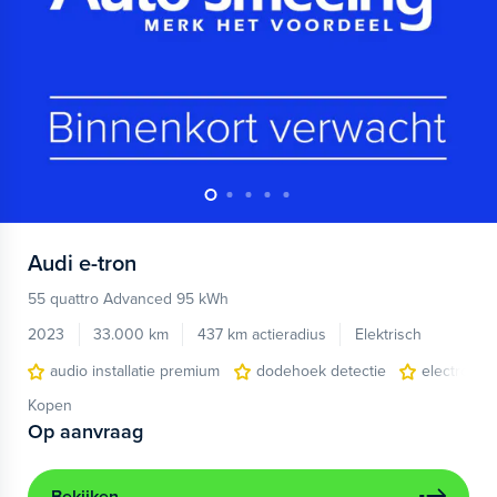
Audi
e-tron
55 quattro Advanced 95 kWh
2023
33.000 km
437 km actieradius
Elektrisch
audio installatie premium
dodehoek detectie
electronic 
Kopen
Op aanvraag