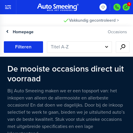
Vakkundig gecontroleerd >
Homepage
Occasions
Filteren
De mooiste occasions direct uit
voorraad
Bij Auto Smeeing maken we er een topsport van: het
inkopen van alleen de allermooiste en allerbeste
occasions! En dat doen we dagelijks. Door bij de inkoop
selectief te werk te gaan, bieden we je uitsluitend auto’s
van de beste kwaliteit. Stuk voor stuk unieke occasions
met uitgebreide specificaties en een lage