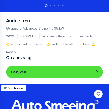
Audi
e-tron
55 quattro Advanced S-Line int. 95 kWh
2022
67.000 km
437 km actieradius
Elektrisch
achterbank verwarmd
audio installatie premium
dodehoe
Kopen
Op aanvraag
Bekijken
Beschikbaar