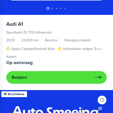
Audi
A1
Sportback 25 TFSI Advanced
2023
22.000 km
Benzine
Handgeschakeld
Apple Carplay/Android Auto
lichtmetalen velgen 5-spaaks 17
Kopen
Op aanvraag
Bekijken
Beschikbaar