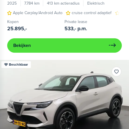
2025
7.784 km
413 km actieradius
Elektrisch
Apple Carplay/Android Auto
cruise control adaptief
LED
Kopen
Private lease
25.895,-
533,-
p.m.
Bekijken
Beschikbaar