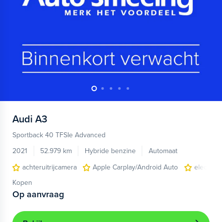
Audi
A3
Sportback 40 TFSIe Advanced
2021
52.979 km
Hybride benzine
Automaat
achteruitrijcamera
Apple Carplay/Android Auto
electroni
Kopen
Op aanvraag