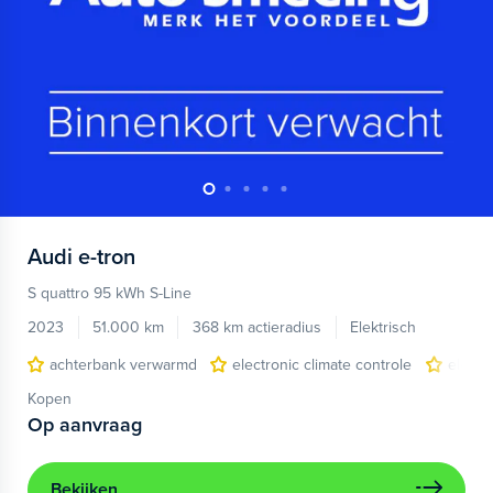
Audi
e-tron
S quattro 95 kWh S-Line
2023
51.000 km
368 km actieradius
Elektrisch
achterbank verwarmd
electronic climate controle
elektr
Kopen
Op aanvraag
Bekijken