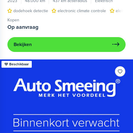
2023
48.000 km
437 km actieradius
Elektrisch
dodehoek detectie
electronic climate controle
elektris
Kopen
Op aanvraag
Bekijken
Beschikbaar