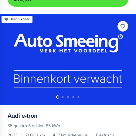
Beschikbaar
Audi
e-tron
55 quattro S edition 95 kWh
2023
71.000 km
437 km actieradius
Elektrisch