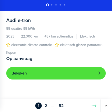
Audi
e-tron
55 quattro 95 kWh
2023
22.000 km
437 km actieradius
Elektrisch
electronic climate controle
elektrisch glazen panorama-dak
Kopen
Op aanvraag
Bekijken
1
2
...
52
Volgende